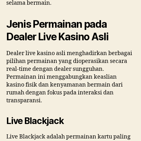
selama bermain.
Jenis Permainan pada
Dealer Live Kasino Asli
Dealer live kasino asli menghadirkan berbagai
pilihan permainan yang dioperasikan secara
real-time dengan dealer sungguhan.
Permainan ini menggabungkan keaslian
kasino fisik dan kenyamanan bermain dari
rumah dengan fokus pada interaksi dan
transparansi.
Live Blackjack
Live Blackjack adalah permainan kartu paling