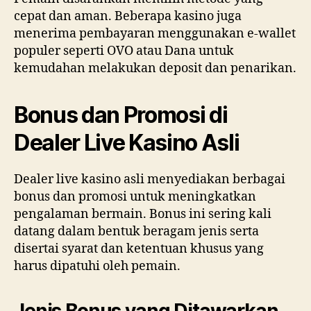
cepat dan aman. Beberapa kasino juga
menerima pembayaran menggunakan e-wallet
populer seperti OVO atau Dana untuk
kemudahan melakukan deposit dan penarikan.
Bonus dan Promosi di
Dealer Live Kasino Asli
Dealer live kasino asli menyediakan berbagai
bonus dan promosi untuk meningkatkan
pengalaman bermain. Bonus ini sering kali
datang dalam bentuk beragam jenis serta
disertai syarat dan ketentuan khusus yang
harus dipatuhi oleh pemain.
Jenis Bonus yang Ditawarkan