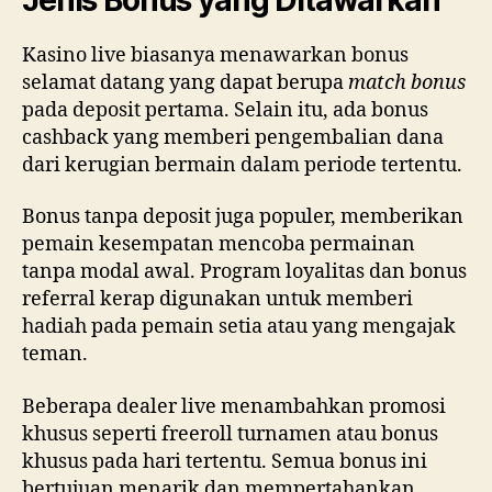
Kasino live biasanya menawarkan bonus
selamat datang yang dapat berupa
match bonus
pada deposit pertama. Selain itu, ada bonus
cashback yang memberi pengembalian dana
dari kerugian bermain dalam periode tertentu.
Bonus tanpa deposit juga populer, memberikan
pemain kesempatan mencoba permainan
tanpa modal awal. Program loyalitas dan bonus
referral kerap digunakan untuk memberi
hadiah pada pemain setia atau yang mengajak
teman.
Beberapa dealer live menambahkan promosi
khusus seperti freeroll turnamen atau bonus
khusus pada hari tertentu. Semua bonus ini
bertujuan menarik dan mempertahankan