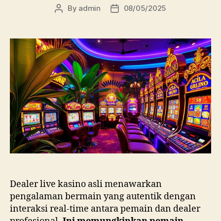
By
admin
08/05/2025
Post
Post
author
date
Dealer live kasino asli menawarkan
pengalaman bermain yang autentik dengan
interaksi real-time antara pemain dan dealer