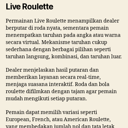
Live Roulette
Permainan Live Roulette menampilkan dealer
berputar di roda nyata, sementara pemain
menempatkan taruhan pada angka atau warna
secara virtual. Mekanisme taruhan cukup
sederhana dengan berbagai pilihan seperti
taruhan langsung, kombinasi, dan taruhan luar.
Dealer menjelaskan hasil putaran dan
memberikan layanan secara real-time,
menjaga suasana interaktif. Roda dan bola
roulette difilmkan dengan tajam agar pemain
mudah mengikuti setiap putaran.
Pemain dapat memilih variasi seperti
European, French, atau American Roulette,
yang membedakan jumlah nol dan tata letak