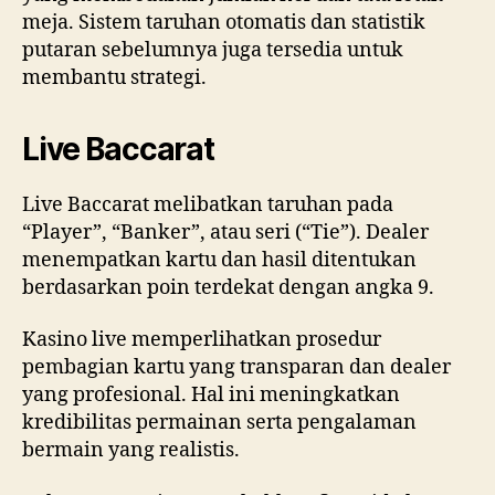
meja. Sistem taruhan otomatis dan statistik
putaran sebelumnya juga tersedia untuk
membantu strategi.
Live Baccarat
Live Baccarat melibatkan taruhan pada
“Player”, “Banker”, atau seri (“Tie”). Dealer
menempatkan kartu dan hasil ditentukan
berdasarkan poin terdekat dengan angka 9.
Kasino live memperlihatkan prosedur
pembagian kartu yang transparan dan dealer
yang profesional. Hal ini meningkatkan
kredibilitas permainan serta pengalaman
bermain yang realistis.