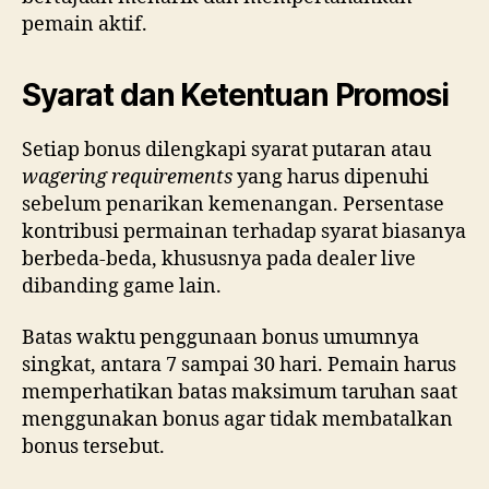
pemain aktif.
Syarat dan Ketentuan Promosi
Setiap bonus dilengkapi syarat putaran atau
wagering requirements
yang harus dipenuhi
sebelum penarikan kemenangan. Persentase
kontribusi permainan terhadap syarat biasanya
berbeda-beda, khususnya pada dealer live
dibanding game lain.
Batas waktu penggunaan bonus umumnya
singkat, antara 7 sampai 30 hari. Pemain harus
memperhatikan batas maksimum taruhan saat
menggunakan bonus agar tidak membatalkan
bonus tersebut.