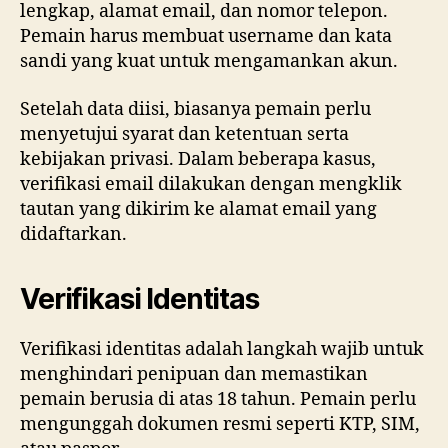
lengkap, alamat email, dan nomor telepon.
Pemain harus membuat username dan kata
sandi yang kuat untuk mengamankan akun.
Setelah data diisi, biasanya pemain perlu
menyetujui syarat dan ketentuan serta
kebijakan privasi. Dalam beberapa kasus,
verifikasi email dilakukan dengan mengklik
tautan yang dikirim ke alamat email yang
didaftarkan.
Verifikasi Identitas
Verifikasi identitas adalah langkah wajib untuk
menghindari penipuan dan memastikan
pemain berusia di atas 18 tahun. Pemain perlu
mengunggah dokumen resmi seperti KTP, SIM,