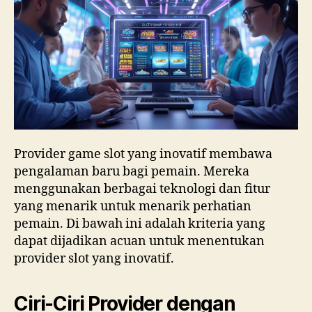
Provider game slot yang inovatif membawa
pengalaman baru bagi pemain. Mereka
menggunakan berbagai teknologi dan fitur
yang menarik untuk menarik perhatian
pemain. Di bawah ini adalah kriteria yang
dapat dijadikan acuan untuk menentukan
provider slot yang inovatif.
Ciri-Ciri Provider dengan