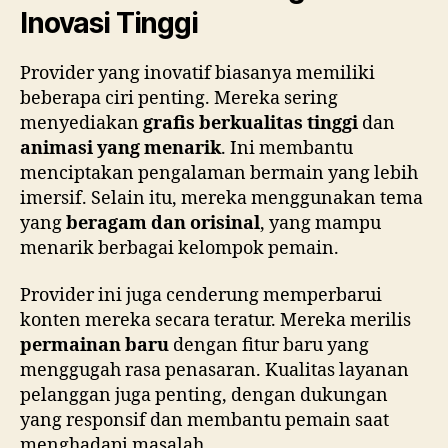
Inovasi Tinggi
Provider yang inovatif biasanya memiliki
beberapa ciri penting. Mereka sering
menyediakan
grafis berkualitas tinggi
dan
animasi yang menarik
. Ini membantu
menciptakan pengalaman bermain yang lebih
imersif. Selain itu, mereka menggunakan tema
yang
beragam dan orisinal
, yang mampu
menarik berbagai kelompok pemain.
Provider ini juga cenderung memperbarui
konten mereka secara teratur. Mereka merilis
permainan baru
dengan fitur baru yang
menggugah rasa penasaran. Kualitas layanan
pelanggan juga penting, dengan dukungan
yang responsif dan membantu pemain saat
menghadapi masalah.