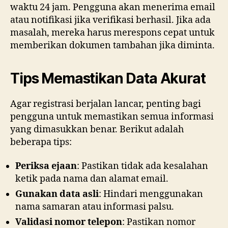
waktu 24 jam. Pengguna akan menerima email
atau notifikasi jika verifikasi berhasil. Jika ada
masalah, mereka harus merespons cepat untuk
memberikan dokumen tambahan jika diminta.
Tips Memastikan Data Akurat
Agar registrasi berjalan lancar, penting bagi
pengguna untuk memastikan semua informasi
yang dimasukkan benar. Berikut adalah
beberapa tips:
Periksa ejaan
: Pastikan tidak ada kesalahan
ketik pada nama dan alamat email.
Gunakan data asli
: Hindari menggunakan
nama samaran atau informasi palsu.
Validasi nomor telepon
: Pastikan nomor