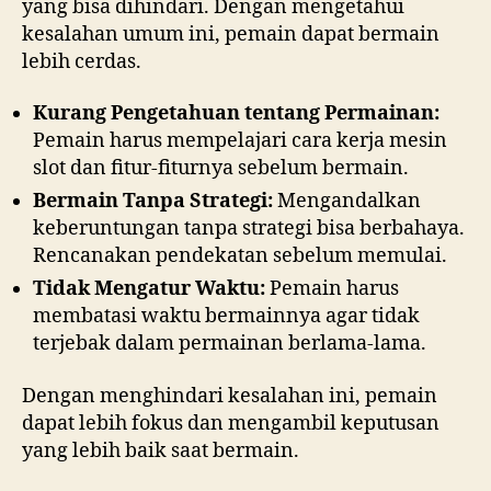
yang bisa dihindari. Dengan mengetahui
kesalahan umum ini, pemain dapat bermain
lebih cerdas.
Kurang Pengetahuan tentang Permainan:
Pemain harus mempelajari cara kerja mesin
slot dan fitur-fiturnya sebelum bermain.
Bermain Tanpa Strategi:
Mengandalkan
keberuntungan tanpa strategi bisa berbahaya.
Rencanakan pendekatan sebelum memulai.
Tidak Mengatur Waktu:
Pemain harus
membatasi waktu bermainnya agar tidak
terjebak dalam permainan berlama-lama.
Dengan menghindari kesalahan ini, pemain
dapat lebih fokus dan mengambil keputusan
yang lebih baik saat bermain.