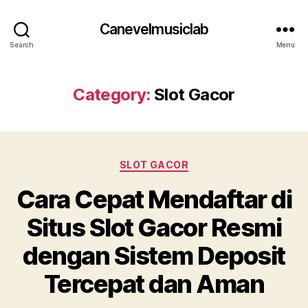
Canevelmusiclab
Search
Menu
Category:
Slot Gacor
Categories
SLOT GACOR
Cara Cepat Mendaftar di
Situs Slot Gacor Resmi
dengan Sistem Deposit
Tercepat dan Aman