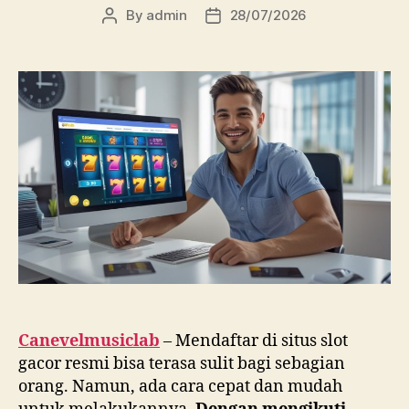
By
admin
28/07/2026
Post
Post
author
date
Canevelmusiclab
– Mendaftar di situs slot
gacor resmi bisa terasa sulit bagi sebagian
orang. Namun, ada cara cepat dan mudah