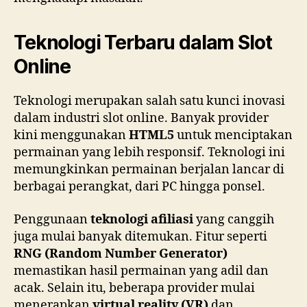
Teknologi Terbaru dalam Slot
Online
Teknologi merupakan salah satu kunci inovasi
dalam industri slot online. Banyak provider
kini menggunakan
HTML5
untuk menciptakan
permainan yang lebih responsif. Teknologi ini
memungkinkan permainan berjalan lancar di
berbagai perangkat, dari PC hingga ponsel.
Penggunaan
teknologi afiliasi
yang canggih
juga mulai banyak ditemukan. Fitur seperti
RNG (Random Number Generator)
memastikan hasil permainan yang adil dan
acak. Selain itu, beberapa provider mulai
menerapkan
virtual reality (VR)
dan