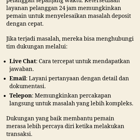
pelanggan sepanjang waktu. Ketersediaan
layanan pelanggan 24 jam memungkinkan
pemain untuk menyelesaikan masalah deposit
dengan cepat.
Jika terjadi masalah, mereka bisa menghubungi
tim dukungan melalui:
Live Chat
: Cara tercepat untuk mendapatkan
jawaban.
Email
: Layani pertanyaan dengan detail dan
dokumentasi.
Telepon
: Memungkinkan percakapan
langsung untuk masalah yang lebih kompleks.
Dukungan yang baik membantu pemain
merasa lebih percaya diri ketika melakukan
transaksi.