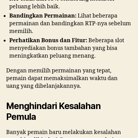
peluang lebih baik.
Bandingkan Permainan:
Lihat beberapa
permainan dan bandingkan RTP-nya sebelum
memilih.
Perhatikan Bonus dan Fitur:
Beberapa slot
menyediakan bonus tambahan yang bisa
meningkatkan peluang menang.
Dengan memilih permainan yang tepat,
pemain dapat memaksimalkan waktu dan
uang yang dibelanjakannya.
Menghindari Kesalahan
Pemula
Banyak pemain baru melakukan kesalahan