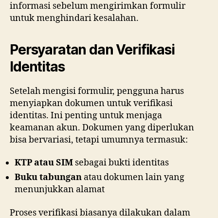
informasi sebelum mengirimkan formulir
untuk menghindari kesalahan.
Persyaratan dan Verifikasi
Identitas
Setelah mengisi formulir, pengguna harus
menyiapkan dokumen untuk verifikasi
identitas. Ini penting untuk menjaga
keamanan akun. Dokumen yang diperlukan
bisa bervariasi, tetapi umumnya termasuk:
KTP atau SIM
sebagai bukti identitas
Buku tabungan
atau dokumen lain yang
menunjukkan alamat
Proses verifikasi biasanya dilakukan dalam