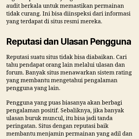
audit berkala untuk memastikan permainan
tidak curang. Ini bisa diinspeksi dari informasi
yang terdapat di situs resmi mereka.
Reputasi dan Ulasan Pengguna
Reputasi suatu situs tidak bisa diabaikan. Cari
tahu pendapat orang lain melalui ulasan dan
forum. Banyak situs menawarkan sistem rating
yang membantu mengetahui pengalaman
pengguna yang lain.
Pengguna yang puas biasanya akan berbagi
pengalaman positif. Sebaliknya, jika banyak
ulasan buruk muncul, itu bisa jadi tanda
peringatan. Situs dengan reputasi baik
membantu menjamin permainan yang adil dan