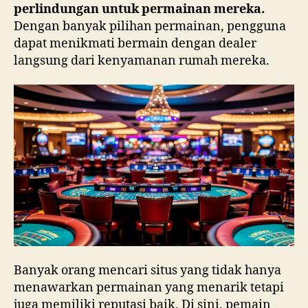
perlindungan untuk permainan mereka.
Dengan banyak pilihan permainan, pengguna
dapat menikmati bermain dengan dealer
langsung dari kenyamanan rumah mereka.
Banyak orang mencari situs yang tidak hanya
menawarkan permainan yang menarik tetapi
juga memiliki reputasi baik. Di sini, pemain