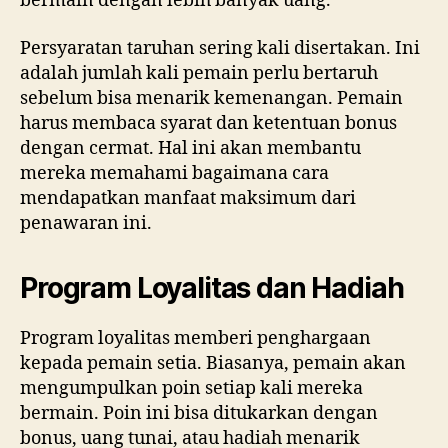
bermain dengan lebih banyak uang.
Persyaratan taruhan sering kali disertakan. Ini
adalah jumlah kali pemain perlu bertaruh
sebelum bisa menarik kemenangan. Pemain
harus membaca syarat dan ketentuan bonus
dengan cermat. Hal ini akan membantu
mereka memahami bagaimana cara
mendapatkan manfaat maksimum dari
penawaran ini.
Program Loyalitas dan Hadiah
Program loyalitas memberi penghargaan
kepada pemain setia. Biasanya, pemain akan
mengumpulkan poin setiap kali mereka
bermain. Poin ini bisa ditukarkan dengan
bonus, uang tunai, atau hadiah menarik