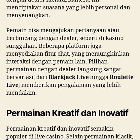
menciptakan suasana yang lebih personal dan
menyenangkan.
Pemain bisa mengajukan pertanyaan atau
berbincang dengan dealer, seperti di kasino
sungguhan. Beberapa platform juga
menyediakan fitur chat, yang memungkinkan
interaksi dengan pemain lain. Pilihan
permainan dengan dealer langsung sangat
bervariasi, dari
Blackjack Live
hingga
Roulette
Live
, memberikan pengalaman yang lebih
mendalam.
Permainan Kreatif dan Inovatif
Permainan kreatif dan inovatif semakin
populer di live casino. Selain permainan klasik,