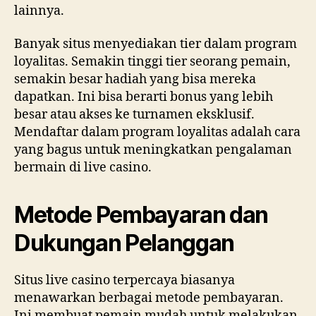
lainnya.
Banyak situs menyediakan tier dalam program
loyalitas. Semakin tinggi tier seorang pemain,
semakin besar hadiah yang bisa mereka
dapatkan. Ini bisa berarti bonus yang lebih
besar atau akses ke turnamen eksklusif.
Mendaftar dalam program loyalitas adalah cara
yang bagus untuk meningkatkan pengalaman
bermain di live casino.
Metode Pembayaran dan
Dukungan Pelanggan
Situs live casino terpercaya biasanya
menawarkan berbagai metode pembayaran.
Ini membuat pemain mudah untuk melakukan