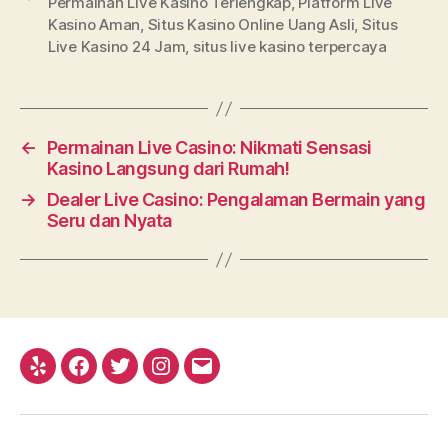
Permainan Live Kasino Terlengkap
,
Platform Live
Kasino Aman
,
Situs Kasino Online Uang Asli
,
Situs
Live Kasino 24 Jam
,
situs live kasino terpercaya
←
Permainan Live Casino: Nikmati Sensasi
Kasino Langsung dari Rumah!
→
Dealer Live Casino: Pengalaman Bermain yang
Seru dan Nyata
Yelp
Facebook
Twitter
Instagram
Email