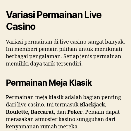
Variasi Permainan Live
Casino
Variasi permainan di live casino sangat banyak.
Ini memberi pemain pilihan untuk menikmati
berbagai pengalaman. Setiap jenis permainan
memiliki daya tarik tersendiri.
Permainan Meja Klasik
Permainan meja klasik adalah bagian penting
dari live casino. Ini termasuk
Blackjack
,
Roulette
,
Baccarat
, dan
Poker
. Pemain dapat
merasakan atmosfer kasino sungguhan dari
kenyamanan rumah mereka.