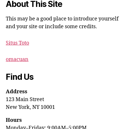
About This Site
This may be a good place to introduce yourself
and your site or include some credits.
Situs Toto
omacuan
Find Us
Address
123 Main Street
New York, NY 10001
Hours
Monday–Friday: 9:00AM–5:00PM