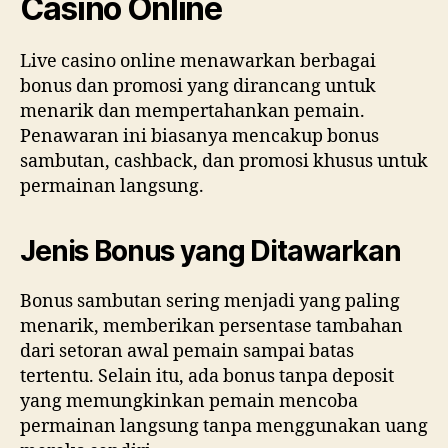
Casino Online
Live casino online menawarkan berbagai
bonus dan promosi yang dirancang untuk
menarik dan mempertahankan pemain.
Penawaran ini biasanya mencakup bonus
sambutan, cashback, dan promosi khusus untuk
permainan langsung.
Jenis Bonus yang Ditawarkan
Bonus sambutan sering menjadi yang paling
menarik, memberikan persentase tambahan
dari setoran awal pemain sampai batas
tertentu. Selain itu, ada bonus tanpa deposit
yang memungkinkan pemain mencoba
permainan langsung tanpa menggunakan uang