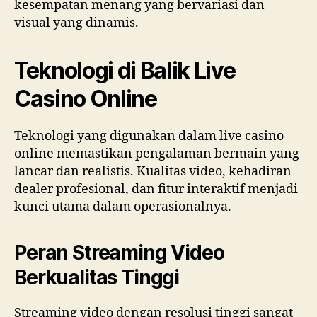
kesempatan menang yang bervariasi dan
visual yang dinamis.
Teknologi di Balik Live
Casino Online
Teknologi yang digunakan dalam live casino
online memastikan pengalaman bermain yang
lancar dan realistis. Kualitas video, kehadiran
dealer profesional, dan fitur interaktif menjadi
kunci utama dalam operasionalnya.
Peran Streaming Video
Berkualitas Tinggi
Streaming video dengan resolusi tinggi sangat