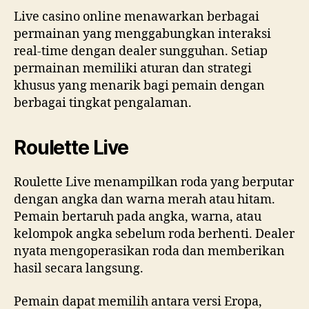
Live casino online menawarkan berbagai
permainan yang menggabungkan interaksi
real-time dengan dealer sungguhan. Setiap
permainan memiliki aturan dan strategi
khusus yang menarik bagi pemain dengan
berbagai tingkat pengalaman.
Roulette Live
Roulette Live menampilkan roda yang berputar
dengan angka dan warna merah atau hitam.
Pemain bertaruh pada angka, warna, atau
kelompok angka sebelum roda berhenti. Dealer
nyata mengoperasikan roda dan memberikan
hasil secara langsung.
Pemain dapat memilih antara versi Eropa,