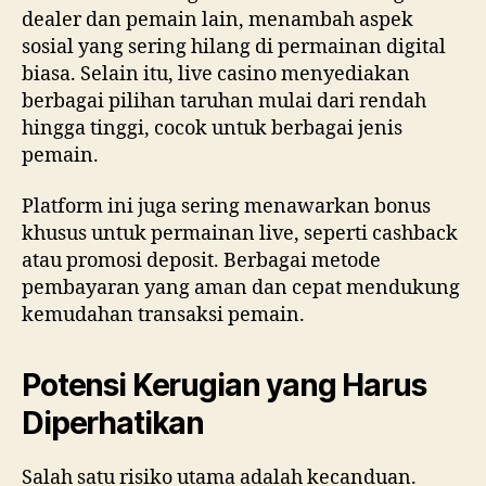
dealer dan pemain lain, menambah aspek
sosial yang sering hilang di permainan digital
biasa. Selain itu, live casino menyediakan
berbagai pilihan taruhan mulai dari rendah
hingga tinggi, cocok untuk berbagai jenis
pemain.
Platform ini juga sering menawarkan bonus
khusus untuk permainan live, seperti cashback
atau promosi deposit. Berbagai metode
pembayaran yang aman dan cepat mendukung
kemudahan transaksi pemain.
Potensi Kerugian yang Harus
Diperhatikan
Salah satu risiko utama adalah kecanduan.