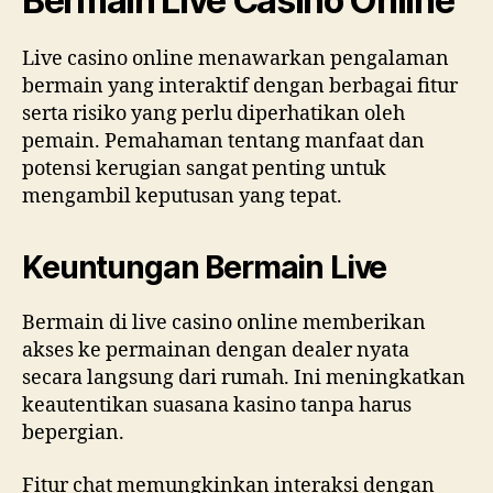
Bermain Live Casino Online
Live casino online menawarkan pengalaman
bermain yang interaktif dengan berbagai fitur
serta risiko yang perlu diperhatikan oleh
pemain. Pemahaman tentang manfaat dan
potensi kerugian sangat penting untuk
mengambil keputusan yang tepat.
Keuntungan Bermain Live
Bermain di live casino online memberikan
akses ke permainan dengan dealer nyata
secara langsung dari rumah. Ini meningkatkan
keautentikan suasana kasino tanpa harus
bepergian.
Fitur chat memungkinkan interaksi dengan