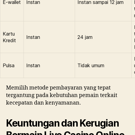
E-wallet
Instan
Instan sampai 12 jam
Kartu
Instan
24 jam
Kredit
Pulsa
Instan
Tidak umum
Memilih metode pembayaran yang tepat
tergantung pada kebutuhan pemain terkait
kecepatan dan kenyamanan.
Keuntungan dan Kerugian