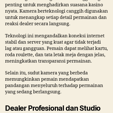
penting untuk menghadirkan suasana kasino
nyata. Kamera berteknologi canggih digunakan
untuk menangkap setiap detail permainan dan
reaksi dealer secara langsung.
Teknologi ini mengandalkan koneksi internet
stabil dan server yang kuat agar tidak terjadi
lag atau gangguan. Pemain dapat melihat kartu,
roda roulette, dan tata letak meja dengan jelas,
meningkatkan transparansi permainan.
Selain itu, sudut kamera yang berbeda
memungkinkan pemain mendapatkan
pandangan menyeluruh terhadap permainan
yang sedang berlangsung.
Dealer Profesional dan Studio