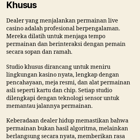
Khusus
Dealer yang menjalankan permainan live
casino adalah profesional berpengalaman.
Mereka dilatih untuk menjaga tempo
permainan dan berinteraksi dengan pemain
secara sopan dan ramah.
Studio khusus dirancang untuk meniru
lingkungan kasino nyata, lengkap dengan
pencahayaan, meja resmi, dan alat permainan
asli seperti kartu dan chip. Setiap studio
dilengkapi dengan teknologi sensor untuk
memantau jalannya permainan.
Keberadaan dealer hidup memastikan bahwa
permainan bukan hasil algoritma, melainkan
berlangsung secara nyata, memberikan rasa