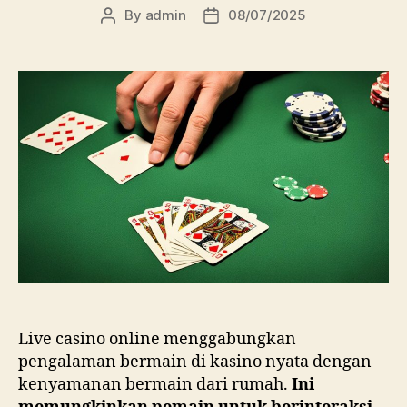
By
admin
08/07/2025
Post
Post
author
date
Live casino online menggabungkan
pengalaman bermain di kasino nyata dengan
kenyamanan bermain dari rumah.
Ini