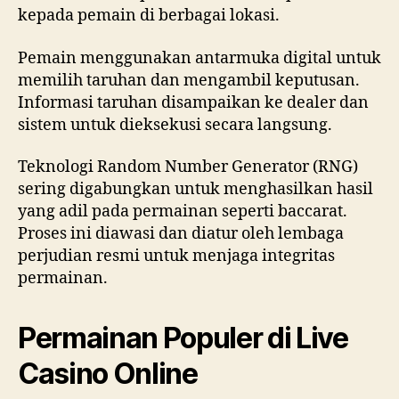
kepada pemain di berbagai lokasi.
Pemain menggunakan antarmuka digital untuk
memilih taruhan dan mengambil keputusan.
Informasi taruhan disampaikan ke dealer dan
sistem untuk dieksekusi secara langsung.
Teknologi Random Number Generator (RNG)
sering digabungkan untuk menghasilkan hasil
yang adil pada permainan seperti baccarat.
Proses ini diawasi dan diatur oleh lembaga
perjudian resmi untuk menjaga integritas
permainan.
Permainan Populer di Live
Casino Online