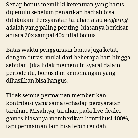
Setiap bonus memiliki ketentuan yang harus
dipenuhi sebelum penarikan hadiah bisa
dilakukan. Persyaratan taruhan atau
wagering
adalah yang paling penting, biasanya berkisar
antara 20x sampai 40x nilai bonus.
Batas waktu penggunaan bonus juga ketat,
dengan durasi mulai dari beberapa hari hingga
sebulan. Jika tidak memenuhi syarat dalam
periode itu, bonus dan kemenangan yang
dihasilkan bisa hangus.
Tidak semua permainan memberikan
kontribusi yang sama terhadap persyaratan
taruhan. Misalnya, taruhan pada live dealer
games biasanya memberikan kontribusi 100%,
tapi permainan lain bisa lebih rendah.