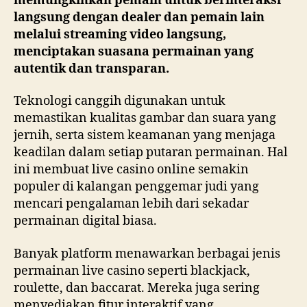
memungkinkan pemain untuk berinteraksi
langsung dengan dealer dan pemain lain
melalui streaming video langsung,
menciptakan suasana permainan yang
autentik dan transparan.
Teknologi canggih digunakan untuk
memastikan kualitas gambar dan suara yang
jernih, serta sistem keamanan yang menjaga
keadilan dalam setiap putaran permainan. Hal
ini membuat live casino online semakin
populer di kalangan penggemar judi yang
mencari pengalaman lebih dari sekadar
permainan digital biasa.
Banyak platform menawarkan berbagai jenis
permainan live casino seperti blackjack,
roulette, dan baccarat. Mereka juga sering
menyediakan fitur interaktif yang