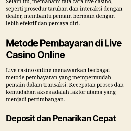
Selain itu, memahami tata cara live casino,
seperti prosedur taruhan dan interaksi dengan
dealer, membantu pemain bermain dengan
lebih efektif dan percaya diri.
Metode Pembayaran di Live
Casino Online
Live casino online menawarkan berbagai
metode pembayaran yang mempermudah
pemain dalam transaksi. Kecepatan proses dan
kemudahan akses adalah faktor utama yang
menjadi pertimbangan.
Deposit dan Penarikan Cepat