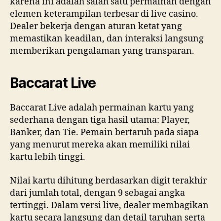
karena ini adalah salah satu permainan dengan
elemen keterampilan terbesar di live casino.
Dealer bekerja dengan aturan ketat yang
memastikan keadilan, dan interaksi langsung
memberikan pengalaman yang transparan.
Baccarat Live
Baccarat Live adalah permainan kartu yang
sederhana dengan tiga hasil utama: Player,
Banker, dan Tie. Pemain bertaruh pada siapa
yang menurut mereka akan memiliki nilai
kartu lebih tinggi.
Nilai kartu dihitung berdasarkan digit terakhir
dari jumlah total, dengan 9 sebagai angka
tertinggi. Dalam versi live, dealer membagikan
kartu secara langsung dan detail taruhan serta