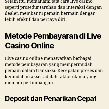
Selain itu, memahami tata cara live casino,
seperti prosedur taruhan dan interaksi dengan
dealer, membantu pemain bermain dengan
lebih efektif dan percaya diri.
Metode Pembayaran di Live
Casino Online
Live casino online menawarkan berbagai
metode pembayaran yang mempermudah
pemain dalam transaksi. Kecepatan proses dan
kemudahan akses adalah faktor utama yang
menjadi pertimbangan.
Deposit dan Penarikan Cepat