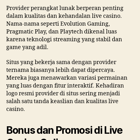
Provider perangkat lunak berperan penting
dalam kualitas dan kehandalan live casino.
Nama-nama seperti Evolution Gaming,
Pragmatic Play, dan Playtech dikenal luas
karena teknologi streaming yang stabil dan
game yang adil.
Situs yang bekerja sama dengan provider
ternama biasanya lebih dapat dipercaya.
Mereka juga menawarkan variasi permainan
yang luas dengan fitur interaktif. Kehadiran
logo resmi provider di situs sering menjadi
salah satu tanda keaslian dan kualitas live
casino.
Bonus dan Promosi di Live