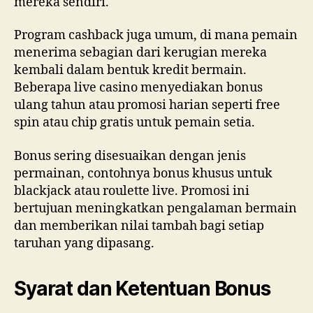
mereka sendiri.
Program cashback juga umum, di mana pemain
menerima sebagian dari kerugian mereka
kembali dalam bentuk kredit bermain.
Beberapa live casino menyediakan bonus
ulang tahun atau promosi harian seperti free
spin atau chip gratis untuk pemain setia.
Bonus sering disesuaikan dengan jenis
permainan, contohnya bonus khusus untuk
blackjack atau roulette live. Promosi ini
bertujuan meningkatkan pengalaman bermain
dan memberikan nilai tambah bagi setiap
taruhan yang dipasang.
Syarat dan Ketentuan Bonus