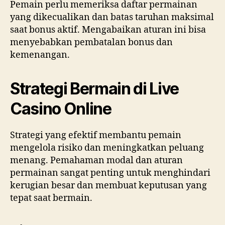
Pemain perlu memeriksa daftar permainan
yang dikecualikan dan batas taruhan maksimal
saat bonus aktif. Mengabaikan aturan ini bisa
menyebabkan pembatalan bonus dan
kemenangan.
Strategi Bermain di Live
Casino Online
Strategi yang efektif membantu pemain
mengelola risiko dan meningkatkan peluang
menang. Pemahaman modal dan aturan
permainan sangat penting untuk menghindari
kerugian besar dan membuat keputusan yang
tepat saat bermain.