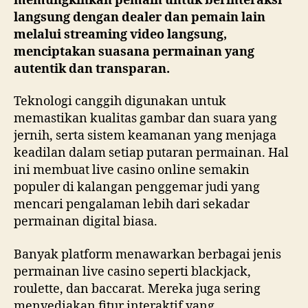
memungkinkan pemain untuk berinteraksi
langsung dengan dealer dan pemain lain
melalui streaming video langsung,
menciptakan suasana permainan yang
autentik dan transparan.
Teknologi canggih digunakan untuk
memastikan kualitas gambar dan suara yang
jernih, serta sistem keamanan yang menjaga
keadilan dalam setiap putaran permainan. Hal
ini membuat live casino online semakin
populer di kalangan penggemar judi yang
mencari pengalaman lebih dari sekadar
permainan digital biasa.
Banyak platform menawarkan berbagai jenis
permainan live casino seperti blackjack,
roulette, dan baccarat. Mereka juga sering
menyediakan fitur interaktif yang