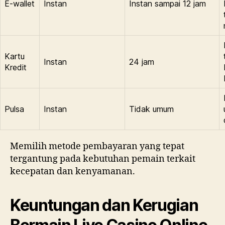
E-wallet
Instan
Instan sampai 12 jam
Kartu
Instan
24 jam
Kredit
Pulsa
Instan
Tidak umum
Memilih metode pembayaran yang tepat
tergantung pada kebutuhan pemain terkait
kecepatan dan kenyamanan.
Keuntungan dan Kerugian