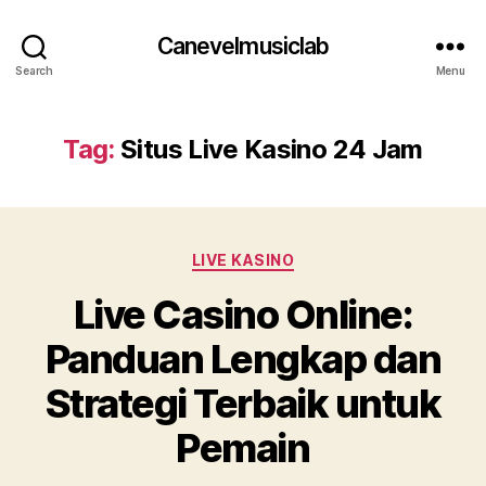
Canevelmusiclab
Search
Menu
Tag:
Situs Live Kasino 24 Jam
Categories
LIVE KASINO
Live Casino Online:
Panduan Lengkap dan
Strategi Terbaik untuk
Pemain