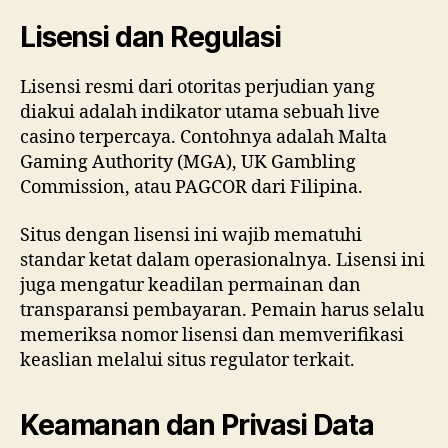
Lisensi dan Regulasi
Lisensi resmi dari otoritas perjudian yang
diakui adalah indikator utama sebuah live
casino terpercaya. Contohnya adalah Malta
Gaming Authority (MGA), UK Gambling
Commission, atau PAGCOR dari Filipina.
Situs dengan lisensi ini wajib mematuhi
standar ketat dalam operasionalnya. Lisensi ini
juga mengatur keadilan permainan dan
transparansi pembayaran. Pemain harus selalu
memeriksa nomor lisensi dan memverifikasi
keaslian melalui situs regulator terkait.
Keamanan dan Privasi Data