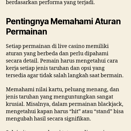
berdasarkan performa yang terjadi.
Pentingnya Memahami Aturan
Permainan
Setiap permainan di live casino memiliki
aturan yang berbeda dan perlu dipahami
secara detail. Pemain harus mengetahui cara
kerja setiap jenis taruhan dan opsi yang
tersedia agar tidak salah langkah saat bermain.
Memahami nilai kartu, peluang menang, dan
jenis taruhan yang menguntungkan sangat
krusial. Misalnya, dalam permainan blackjack,
mengetahui kapan harus “hit” atau “stand” bisa
mengubah hasil secara signifikan.