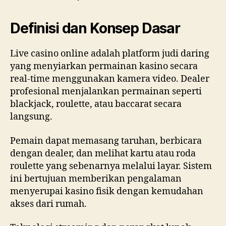
Definisi dan Konsep Dasar
Live casino online adalah platform judi daring
yang menyiarkan permainan kasino secara
real-time menggunakan kamera video. Dealer
profesional menjalankan permainan seperti
blackjack, roulette, atau baccarat secara
langsung.
Pemain dapat memasang taruhan, berbicara
dengan dealer, dan melihat kartu atau roda
roulette yang sebenarnya melalui layar. Sistem
ini bertujuan memberikan pengalaman
menyerupai kasino fisik dengan kemudahan
akses dari rumah.