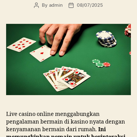
By
admin
08/07/2025
Post
Post
author
date
Live casino online menggabungkan
pengalaman bermain di kasino nyata dengan
kenyamanan bermain dari rumah.
Ini