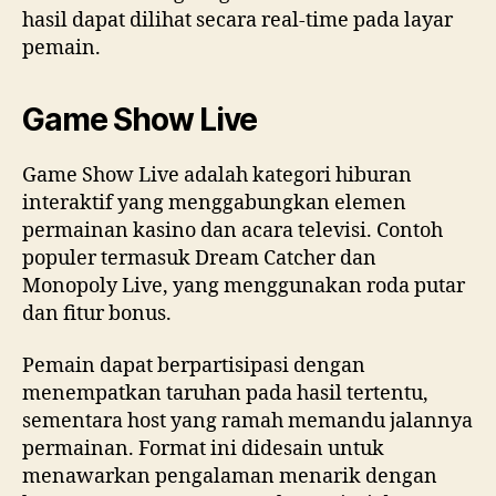
hasil dapat dilihat secara real-time pada layar
pemain.
Game Show Live
Game Show Live adalah kategori hiburan
interaktif yang menggabungkan elemen
permainan kasino dan acara televisi. Contoh
populer termasuk Dream Catcher dan
Monopoly Live, yang menggunakan roda putar
dan fitur bonus.
Pemain dapat berpartisipasi dengan
menempatkan taruhan pada hasil tertentu,
sementara host yang ramah memandu jalannya
permainan. Format ini didesain untuk
menawarkan pengalaman menarik dengan