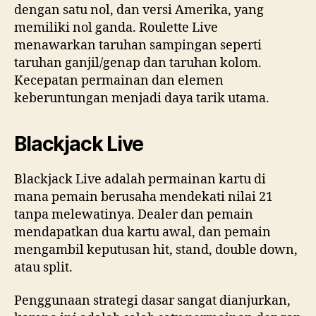
dengan satu nol, dan versi Amerika, yang
memiliki nol ganda. Roulette Live
menawarkan taruhan sampingan seperti
taruhan ganjil/genap dan taruhan kolom.
Kecepatan permainan dan elemen
keberuntungan menjadi daya tarik utama.
Blackjack Live
Blackjack Live adalah permainan kartu di
mana pemain berusaha mendekati nilai 21
tanpa melewatinya. Dealer dan pemain
mendapatkan dua kartu awal, dan pemain
mengambil keputusan hit, stand, double down,
atau split.
Penggunaan strategi dasar sangat dianjurkan,