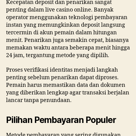
Kecepatan deposit dan penarikan sangat
penting dalam live casino online. Banyak
operator menggunakan teknologi pembayaran
instan yang memungkinkan deposit langsung
tercermin di akun pemain dalam hitungan
menit. Penarikan juga semakin cepat, biasanya
memakan waktu antara beberapa menit hingga
24 jam, tergantung metode yang dipilih.
Proses verifikasi identitas menjadi langkah
penting sebelum penarikan dapat diproses.
Pemain harus memastikan data dan dokumen
yang diberikan lengkap agar transaksi berjalan
lancar tanpa penundaan.
Pilihan Pembayaran Populer
Metode pembayaran yang sering digunakan