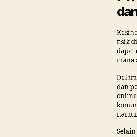
dan
Kasin
fisik 
dapat 
mana s
Dalam 
dan pe
online
komun
namun 
Selain