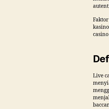
autent
Faktor
kasino
casino
Def
Live c
menyia
menggu
menjal
baccar