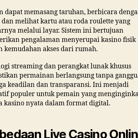
n dapat memasang taruhan, berbicara deng
, dan melihat kartu atau roda roulette yang
rnya melalui layar. Sistem ini bertujuan
rikan pengalaman menyerupai kasino fisik
n kemudahan akses dari rumah.
ogi streaming dan perangkat lunak khusus
tikan permainan berlangsung tanpa ganggu
a keadilan dan transparansi. Ini menjadi
atif populer untuk pemain yang mengingink
 kasino nyata dalam format digital.
bedaan Live Casino Onli