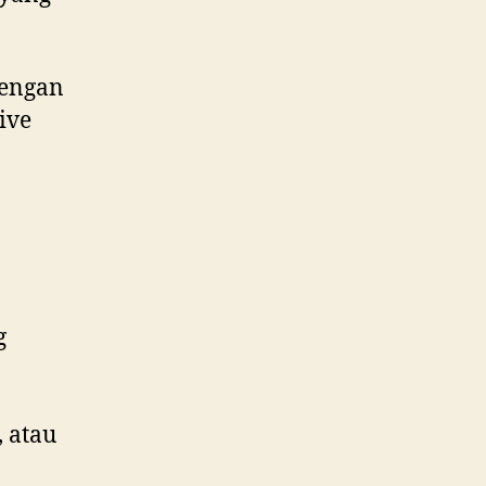
dengan
ive
g
, atau