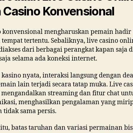
 Casino Konvensional
o konvensional mengharuskan pemain hadir 
di tempat tertentu. Sebaliknya, live casino onl
diakses dari berbagai perangkat kapan saja d
aja selama ada koneksi internet.
kasino nyata, interaksi langsung dengan dea
main lain terjadi secara tatap muka. Live ca
 mengandalkan streaming dan fitur chat unt
ikasi, menghasilkan pengalaman yang miri
tidak sama persis.
 itu, batas taruhan dan variasi permainan bi