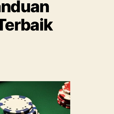
Panduan
Terbaik