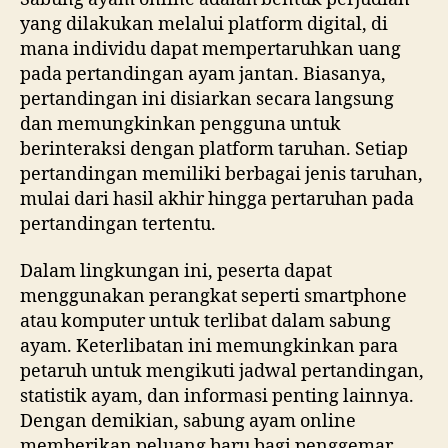
yang dilakukan melalui platform digital, di
mana individu dapat mempertaruhkan uang
pada pertandingan ayam jantan. Biasanya,
pertandingan ini disiarkan secara langsung
dan memungkinkan pengguna untuk
berinteraksi dengan platform taruhan. Setiap
pertandingan memiliki berbagai jenis taruhan,
mulai dari hasil akhir hingga pertaruhan pada
pertandingan tertentu.
Dalam lingkungan ini, peserta dapat
menggunakan perangkat seperti smartphone
atau komputer untuk terlibat dalam sabung
ayam. Keterlibatan ini memungkinkan para
petaruh untuk mengikuti jadwal pertandingan,
statistik ayam, dan informasi penting lainnya.
Dengan demikian, sabung ayam online
memberikan peluang baru bagi penggemar