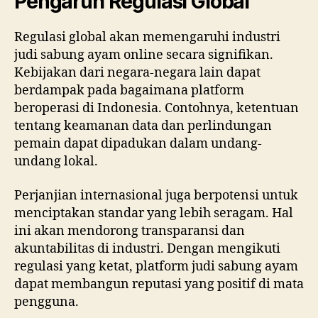
Pengaruh Regulasi Global
Regulasi global akan memengaruhi industri
judi sabung ayam online secara signifikan.
Kebijakan dari negara-negara lain dapat
berdampak pada bagaimana platform
beroperasi di Indonesia. Contohnya, ketentuan
tentang keamanan data dan perlindungan
pemain dapat dipadukan dalam undang-
undang lokal.
Perjanjian internasional juga berpotensi untuk
menciptakan standar yang lebih seragam. Hal
ini akan mendorong transparansi dan
akuntabilitas di industri. Dengan mengikuti
regulasi yang ketat, platform judi sabung ayam
dapat membangun reputasi yang positif di mata
pengguna.