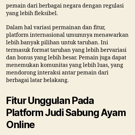
pemain dari berbagai negara dengan regulasi
yang lebih fleksibel.
Dalam hal variasi permainan dan fitur,
platform internasional umumnya menawarkan
lebih banyak pilihan untuk taruhan. Ini
termasuk format taruhan yang lebih bervariasi
dan bonus yang lebih besar. Pemain juga dapat
menemukan komunitas yang lebih luas, yang
mendorong interaksi antar pemain dari
berbagai latar belakang.
Fitur Unggulan Pada
Platform Judi Sabung Ayam
Online