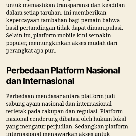
untuk memastikan transparansi dan keadilan
dalam setiap taruhan. Ini memberikan
kepercayaan tambahan bagi pemain bahwa
hasil pertandingan tidak dapat dimanipulasi.
Selain itu, platform mobile kini semakin
populer, memungkinkan akses mudah dari
perangkat apa pun.
Perbedaan Platform Nasional
dan Internasional
Perbedaan mendasar antara platform judi
sabung ayam nasional dan internasional
terletak pada cakupan dan regulasi. Platform
nasional cenderung dibatasi oleh hukum lokal
yang mengatur perjudian. Sedangkan platform
internasional menawarkan akses untuk