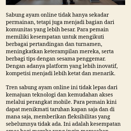
Sabung ayam online tidak hanya sekadar
permainan, tetapi juga menjadi bagian dari
komunitas yang lebih besar. Para pemain
memiliki kesempatan untuk mengikuti
berbagai pertandingan dan turnamen,
meningkatkan keterampilan mereka, serta
berbagi tips dengan sesama penggemar.
Dengan adanya platform yang lebih inovatif,
kompetisi menjadi lebih ketat dan menarik.
Tren sabung ayam online ini tidak lepas dari
kemajuan teknologi dan kemudahan akses
melalui perangkat mobile. Para pemain kini
dapat menikmati taruhan kapan saja dan di
mana saja, memberikan fleksibilitas yang
sebelumnya tidak ada. Ini adalah kesempatan