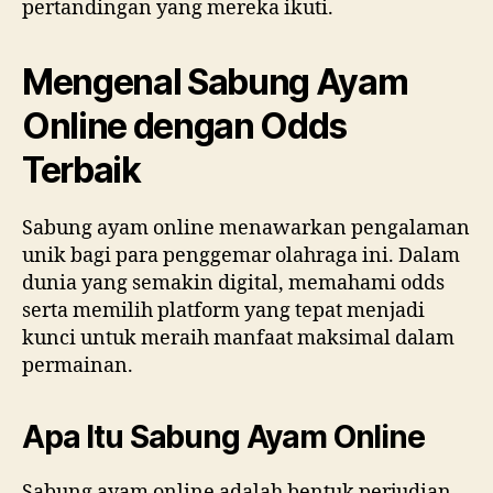
pertandingan yang mereka ikuti.
Mengenal Sabung Ayam
Online dengan Odds
Terbaik
Sabung ayam online menawarkan pengalaman
unik bagi para penggemar olahraga ini. Dalam
dunia yang semakin digital, memahami odds
serta memilih platform yang tepat menjadi
kunci untuk meraih manfaat maksimal dalam
permainan.
Apa Itu Sabung Ayam Online
Sabung ayam online adalah bentuk perjudian