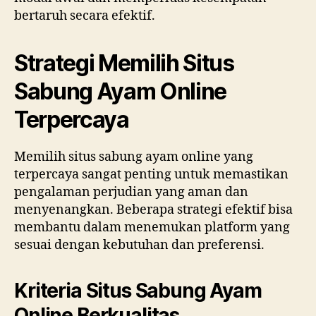
bertaruh secara efektif.
Strategi Memilih Situs
Sabung Ayam Online
Terpercaya
Memilih situs sabung ayam online yang
terpercaya sangat penting untuk memastikan
pengalaman perjudian yang aman dan
menyenangkan. Beberapa strategi efektif bisa
membantu dalam menemukan platform yang
sesuai dengan kebutuhan dan preferensi.
Kriteria Situs Sabung Ayam
Online Berkualitas