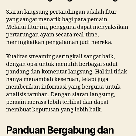
Siaran langsung pertandingan adalah fitur
yang sangat menarik bagi para pemain.
Melalui fitur ini, pengguna dapat menyaksikan
pertarungan ayam secara real-time,
meningkatkan pengalaman judi mereka.
Kualitas streaming seringkali sangat baik,
dengan opsi untuk memilih berbagai sudut
pandang dan komentar langsung. Hal ini tidak
hanya menambah keseruan, tetapi juga
memberikan informasi yang berguna untuk
analisis taruhan. Dengan siaran langsung,
pemain merasa lebih terlibat dan dapat
membuat keputusan yang lebih baik.
Panduan Bergabung dan