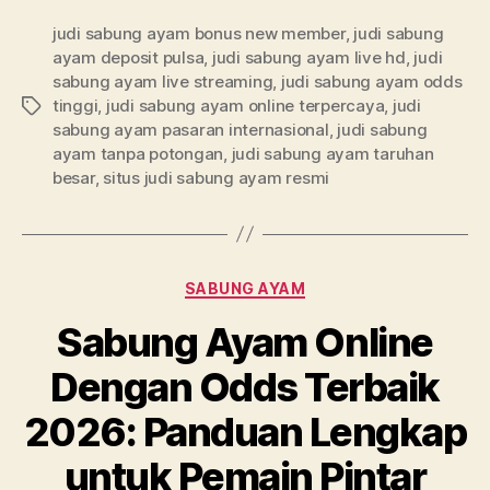
judi sabung ayam bonus new member
,
judi sabung
ayam deposit pulsa
,
judi sabung ayam live hd
,
judi
sabung ayam live streaming
,
judi sabung ayam odds
tinggi
,
judi sabung ayam online terpercaya
,
judi
Tags
sabung ayam pasaran internasional
,
judi sabung
ayam tanpa potongan
,
judi sabung ayam taruhan
besar
,
situs judi sabung ayam resmi
Categories
SABUNG AYAM
Sabung Ayam Online
Dengan Odds Terbaik
2026: Panduan Lengkap
untuk Pemain Pintar