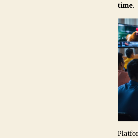
time.
Platf