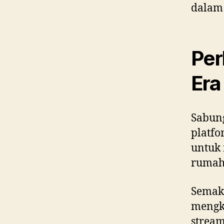
dalam
Per
Era 
Sabung
platfo
untuk 
rumah
Semaki
mengk
stream