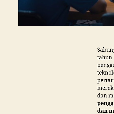
Sabung
tahun 
pengg
teknol
perta
mereka
dan m
pengg
dan m