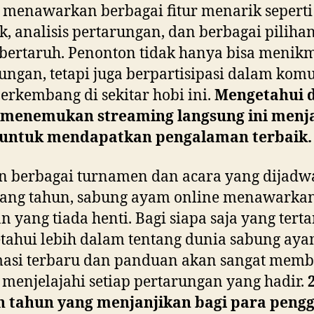
 menawarkan berbagai fitur menarik seperti
tik, analisis pertarungan, dan berbagai piliha
bertaruh. Penonton tidak hanya bisa menikm
ungan, tetapi juga berpartisipasi dalam kom
erkembang di sekitar hobi ini.
Mengetahui d
menemukan streaming langsung ini menj
 untuk mendapatkan pengalaman terbaik.
n berbagai turnamen dan acara yang dijadw
jang tahun, sabung ayam online menawarka
n yang tiada henti. Bagi siapa saja yang terta
ahui lebih dalam tentang dunia sabung aya
masi terbaru dan panduan akan sangat mem
menjelajahi setiap pertarungan yang hadir.
h tahun yang menjanjikan bagi para peng