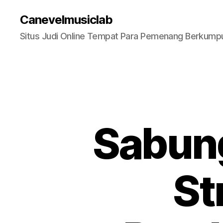
Canevelmusiclab
Situs Judi Online Tempat Para Pemenang Berkumpu
Sabung
St