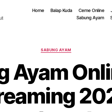
Home
Balap Kuda
Ceme Online
Sabung Ayam
l!
Categories
SABUNG AYAM
 Ayam Onli
reaming 20