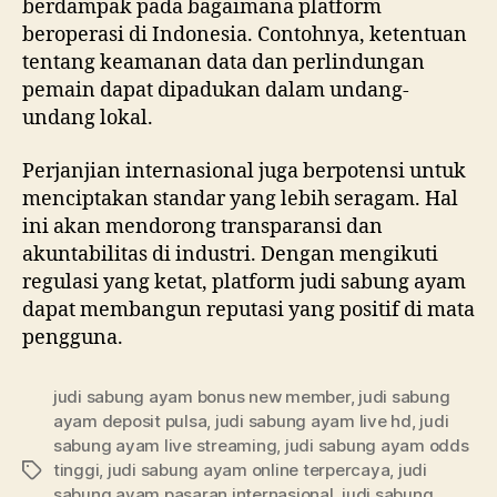
berdampak pada bagaimana platform
beroperasi di Indonesia. Contohnya, ketentuan
tentang keamanan data dan perlindungan
pemain dapat dipadukan dalam undang-
undang lokal.
Perjanjian internasional juga berpotensi untuk
menciptakan standar yang lebih seragam. Hal
ini akan mendorong transparansi dan
akuntabilitas di industri. Dengan mengikuti
regulasi yang ketat, platform judi sabung ayam
dapat membangun reputasi yang positif di mata
pengguna.
judi sabung ayam bonus new member
,
judi sabung
ayam deposit pulsa
,
judi sabung ayam live hd
,
judi
sabung ayam live streaming
,
judi sabung ayam odds
tinggi
,
judi sabung ayam online terpercaya
,
judi
Tags
sabung ayam pasaran internasional
,
judi sabung