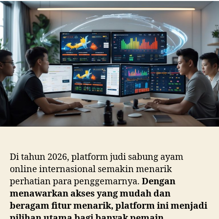
Di tahun 2026, platform judi sabung ayam
online internasional semakin menarik
perhatian para penggemarnya.
Dengan
menawarkan akses yang mudah dan
beragam fitur menarik, platform ini menjadi
pilihan utama bagi banyak pemain.