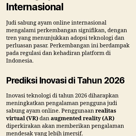
Internasional
Judi sabung ayam online internasional
mengalami perkembangan signifikan, dengan
tren yang menunjukkan adopsi teknologi dan
perluasan pasar. Perkembangan ini berdampak
pada regulasi dan kehadiran platform di
Indonesia.
Prediksi Inovasi di Tahun 2026
Inovasi teknologi di tahun 2026 diharapkan
meningkatkan pengalaman pengguna judi
sabung ayam online. Penggunaan
realitas
virtual (VR)
dan
augmented reality (AR)
diperkirakan akan memberikan pengalaman
mendesak yang lebih imersif.