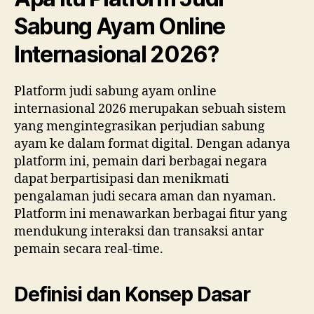
Sabung Ayam Online
Internasional 2026?
Platform judi sabung ayam online
internasional 2026 merupakan sebuah sistem
yang mengintegrasikan perjudian sabung
ayam ke dalam format digital. Dengan adanya
platform ini, pemain dari berbagai negara
dapat berpartisipasi dan menikmati
pengalaman judi secara aman dan nyaman.
Platform ini menawarkan berbagai fitur yang
mendukung interaksi dan transaksi antar
pemain secara real-time.
Definisi dan Konsep Dasar