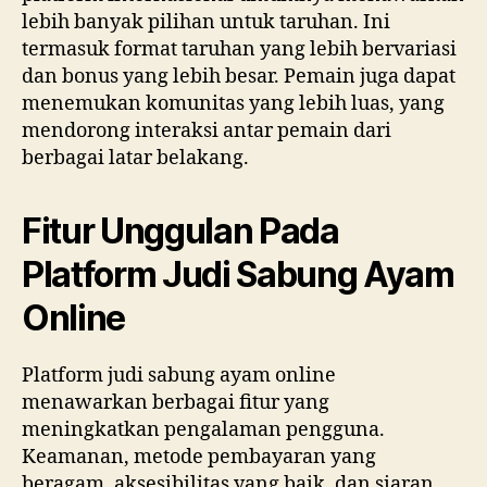
lebih banyak pilihan untuk taruhan. Ini
termasuk format taruhan yang lebih bervariasi
dan bonus yang lebih besar. Pemain juga dapat
menemukan komunitas yang lebih luas, yang
mendorong interaksi antar pemain dari
berbagai latar belakang.
Fitur Unggulan Pada
Platform Judi Sabung Ayam
Online
Platform judi sabung ayam online
menawarkan berbagai fitur yang
meningkatkan pengalaman pengguna.
Keamanan, metode pembayaran yang
beragam, aksesibilitas yang baik, dan siaran