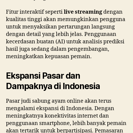
Fitur interaktif seperti
live streaming
dengan
kualitas tinggi akan memungkinkan pengguna
untuk menyaksikan pertarungan langsung
dengan detail yang lebih jelas. Penggunaan
kecerdasan buatan (AI) untuk analisis prediksi
hasil juga sedang dalam pengembangan,
meningkatkan kepuasan pemain.
Ekspansi Pasar dan
Dampaknya di Indonesia
Pasar judi sabung ayam online akan terus
mengalami ekspansi di Indonesia. Dengan
meningkatnya konektivitas internet dan
penggunaan smartphone, lebih banyak pemain
akan tertarik untuk berpartisipasi. Pemasaran