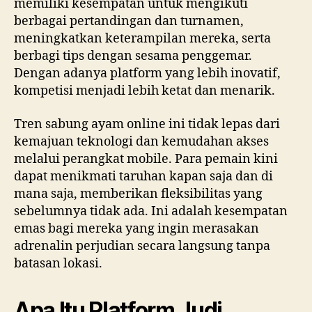
memiliki kesempatan untuk mengikuti
berbagai pertandingan dan turnamen,
meningkatkan keterampilan mereka, serta
berbagi tips dengan sesama penggemar.
Dengan adanya platform yang lebih inovatif,
kompetisi menjadi lebih ketat dan menarik.
Tren sabung ayam online ini tidak lepas dari
kemajuan teknologi dan kemudahan akses
melalui perangkat mobile. Para pemain kini
dapat menikmati taruhan kapan saja dan di
mana saja, memberikan fleksibilitas yang
sebelumnya tidak ada. Ini adalah kesempatan
emas bagi mereka yang ingin merasakan
adrenalin perjudian secara langsung tanpa
batasan lokasi.
Apa Itu Platform Judi