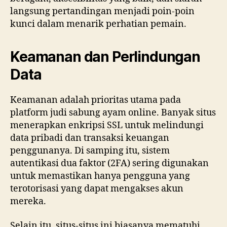
langsung pertandingan menjadi poin-poin
kunci dalam menarik perhatian pemain.
Keamanan dan Perlindungan
Data
Keamanan adalah prioritas utama pada
platform judi sabung ayam online. Banyak situs
menerapkan enkripsi SSL untuk melindungi
data pribadi dan transaksi keuangan
penggunanya. Di samping itu, sistem
autentikasi dua faktor (2FA) sering digunakan
untuk memastikan hanya pengguna yang
terotorisasi yang dapat mengakses akun
mereka.
Selain itu, situs-situs ini biasanya mematuhi