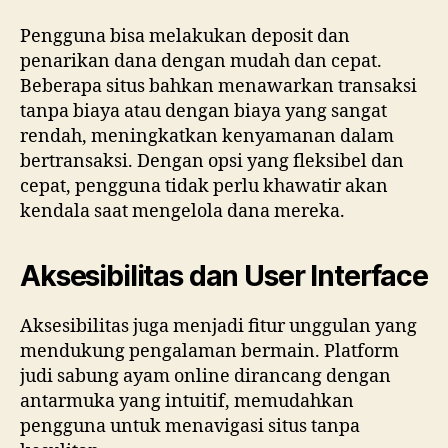
Pengguna bisa melakukan deposit dan
penarikan dana dengan mudah dan cepat.
Beberapa situs bahkan menawarkan transaksi
tanpa biaya atau dengan biaya yang sangat
rendah, meningkatkan kenyamanan dalam
bertransaksi. Dengan opsi yang fleksibel dan
cepat, pengguna tidak perlu khawatir akan
kendala saat mengelola dana mereka.
Aksesibilitas dan User Interface
Aksesibilitas juga menjadi fitur unggulan yang
mendukung pengalaman bermain. Platform
judi sabung ayam online dirancang dengan
antarmuka yang intuitif, memudahkan
pengguna untuk menavigasi situs tanpa