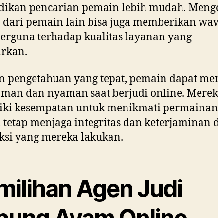
dikan pencarian pemain lebih mudah. Meng
 dari pemain lain bisa juga memberikan w
erguna terhadap kualitas layanan yang
arkan.
 pengetahuan yang tepat, pemain dapat me
aman dan nyaman saat berjudi online. Mere
iki kesempatan untuk menikmati permainan
 tetap menjaga integritas dan keterjaminan 
ksi yang mereka lakukan.
milihan Agen Judi
bung Ayam Online