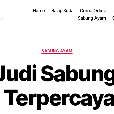
Home
Balap Kuda
Ceme Online
Sabung Ayam
l!
Categories
SABUNG AYAM
Judi Sabun
 Terpercay