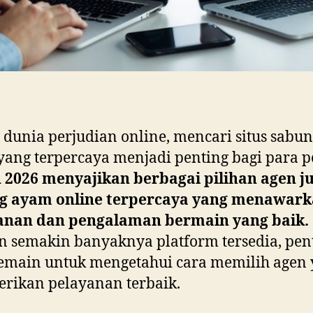
dunia perjudian online, mencari situs sabu
ang terpercaya menjadi penting bagi para 
 2026 menyajikan berbagai pilihan agen j
g ayam online terpercaya yang menawar
nan dan pengalaman bermain yang baik.
 semakin banyaknya platform tersedia, pen
emain untuk mengetahui cara memilih agen
rikan pelayanan terbaik.