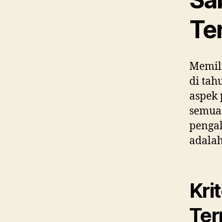
Te
Memili
di ta
aspek 
semua 
penga
adalah
Kri
Ter