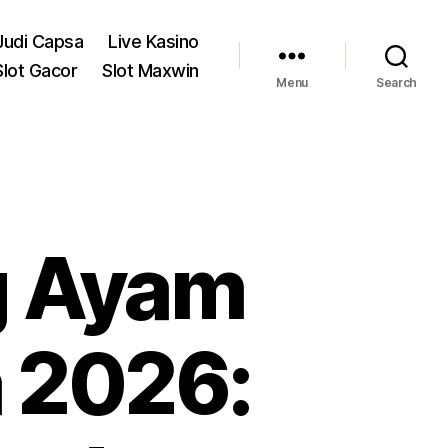
Judi Capsa
Live Kasino
Slot Gacor
Slot Maxwin
Menu
Search
g Ayam
a 2026: