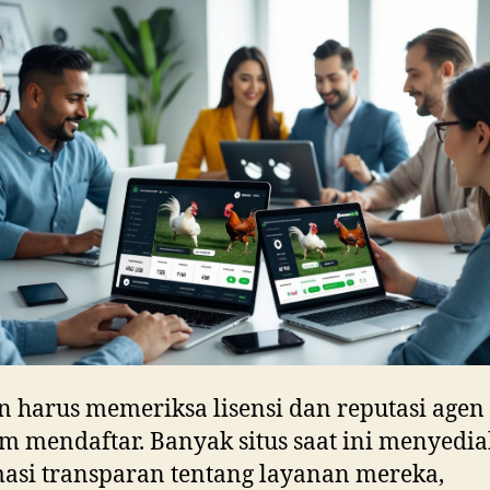
 harus memeriksa lisensi dan reputasi agen
m mendaftar. Banyak situs saat ini menyedi
asi transparan tentang layanan mereka,