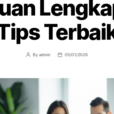
uan Lengka
Tips Terbai
By
admin
05/01/2026
Post
Post
author
date