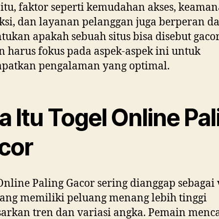
 itu, faktor seperti kemudahan akses, keama
ksi, dan layanan pelanggan juga berperan d
ukan apakah sebuah situs bisa disebut gacor
 harus fokus pada aspek-aspek ini untuk
patkan pengalaman yang optimal.
 Itu Togel Online Pal
cor
Online Paling Gacor sering dianggap sebagai 
yang memiliki peluang menang lebih tinggi
arkan tren dan variasi angka. Pemain menca