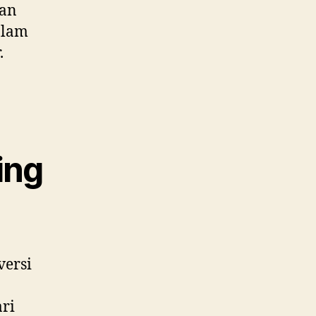
nan
alam
.
ing
versi
ri