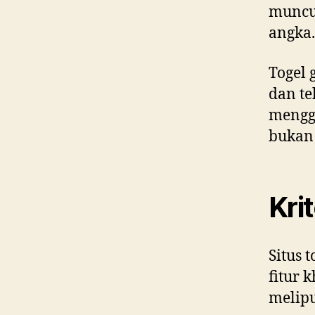
muncu
angka.
Togel 
dan te
mengg
bukan
Kri
Situs 
fitur 
melipu