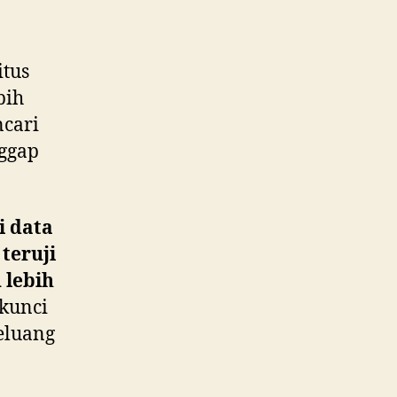
itus
bih
ncari
nggap
i data
teruji
 lebih
kunci
eluang