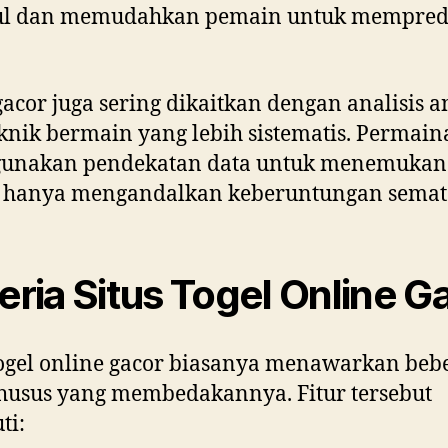
l dan memudahkan pemain untuk mempred
gacor juga sering dikaitkan dengan analisis 
knik bermain yang lebih sistematis. Permain
unakan pendekatan data untuk menemukan 
 hanya mengandalkan keberuntungan semat
teria Situs Togel Online G
togel online gacor biasanya menawarkan beb
khusus yang membedakannya. Fitur tersebut
ti: