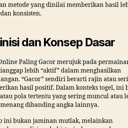
dan metode yang dinilai memberikan hasil le
 dan konsisten.
inisi dan Konsep Dasar
Online Paling Gacor merujuk pada permainan
ianggap lebih “aktif” dalam menghasilkan
ngan. “Gacor” sendiri berarti rajin atau ser
ikan hasil positif. Dalam konteks togel, ini 
atau pola tertentu yang sering muncul atau l
 menang dibanding angka lainnya.
 ini bukan jaminan mutlak, melainkan