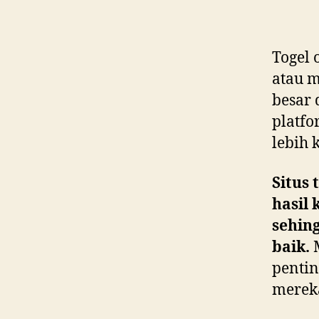
Togel 
atau 
besar 
platfo
lebih 
Situs 
hasil 
sehin
baik.
M
pentin
merek