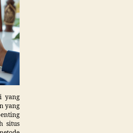
i yang
an yang
enting
 situs
metode