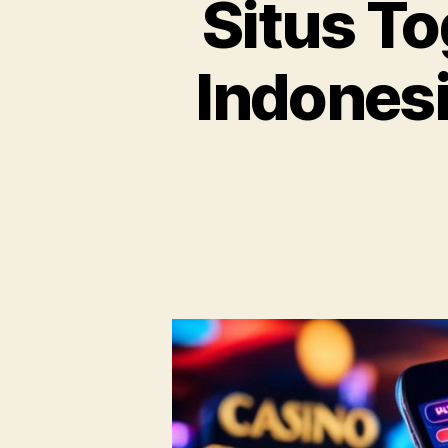
Situs To
Indones