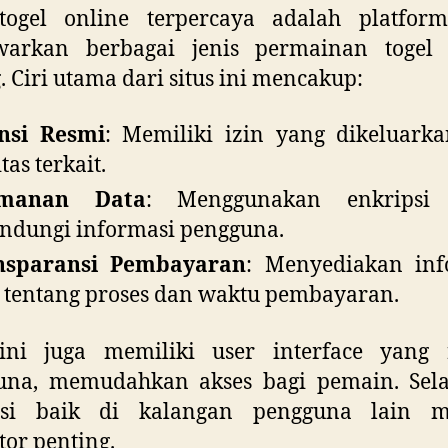
 togel online terpercaya adalah platfor
arkan berbagai jenis permainan togel 
. Ciri utama dari situs ini mencakup:
ensi Resmi
: Memiliki izin yang dikeluarka
tas terkait.
manan Data
: Menggunakan enkripsi
ndungi informasi pengguna.
nsparansi Pembayaran
: Menyediakan inf
s tentang proses dan waktu pembayaran.
 ini juga memiliki user interface yang
una, memudahkan akses bagi pemain. Selai
asi baik di kalangan pengguna lain m
tor penting.