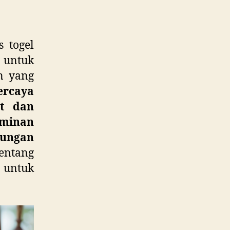
 togel
 untuk
n yang
rcaya
at dan
aminan
kungan
entang
 untuk