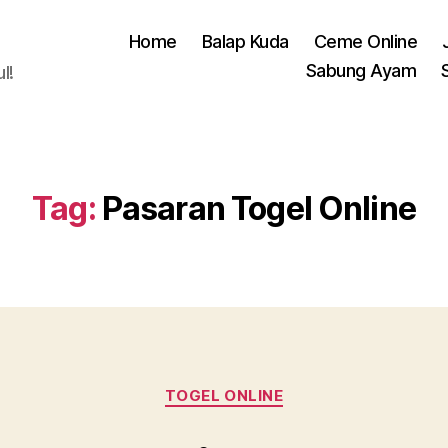
Home
Balap Kuda
Ceme Online
Sabung Ayam
l!
Tag:
Pasaran Togel Online
Categories
TOGEL ONLINE