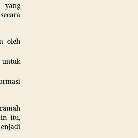
m yang
secara
n oleh
 untuk
ormasi
 ramah
n itu,
enjadi