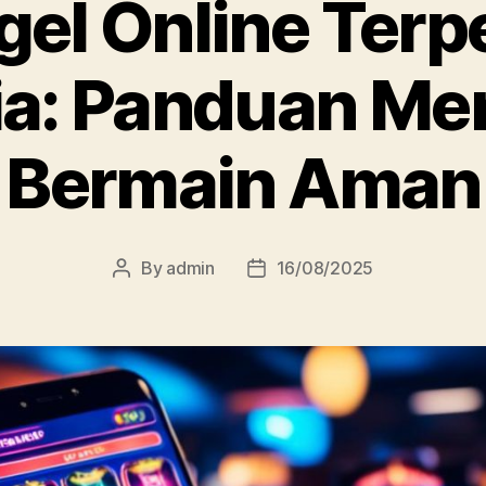
gel Online Terp
ia: Panduan Mem
Bermain Aman
By
admin
16/08/2025
Post
Post
author
date