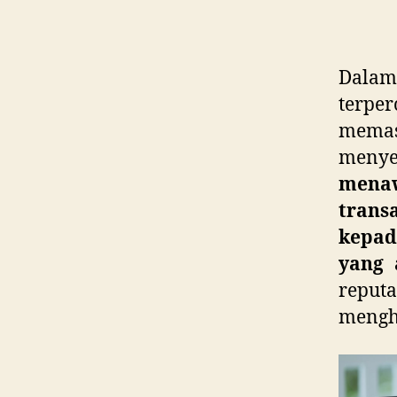
Dalam
terpe
memas
meny
menaw
trans
kepad
yang 
reput
mengh