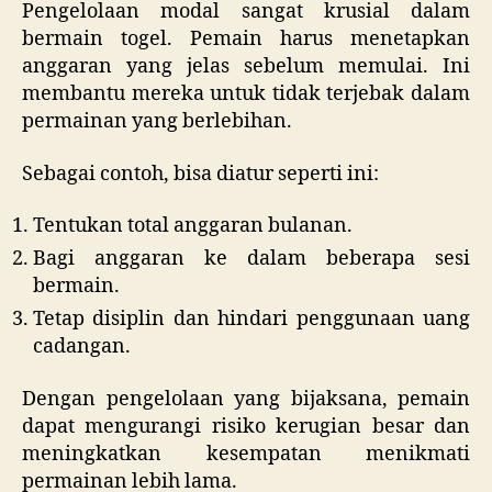
Pengelolaan modal sangat krusial dalam
bermain togel. Pemain harus menetapkan
anggaran yang jelas sebelum memulai. Ini
membantu mereka untuk tidak terjebak dalam
permainan yang berlebihan.
Sebagai contoh, bisa diatur seperti ini:
Tentukan total anggaran bulanan.
Bagi anggaran ke dalam beberapa sesi
bermain.
Tetap disiplin dan hindari penggunaan uang
cadangan.
Dengan pengelolaan yang bijaksana, pemain
dapat mengurangi risiko kerugian besar dan
meningkatkan kesempatan menikmati
permainan lebih lama.