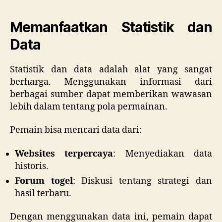
Memanfaatkan Statistik dan
Data
Statistik dan data adalah alat yang sangat
berharga. Menggunakan informasi dari
berbagai sumber dapat memberikan wawasan
lebih dalam tentang pola permainan.
Pemain bisa mencari data dari:
Websites terpercaya
: Menyediakan data
historis.
Forum togel
: Diskusi tentang strategi dan
hasil terbaru.
Dengan menggunakan data ini, pemain dapat