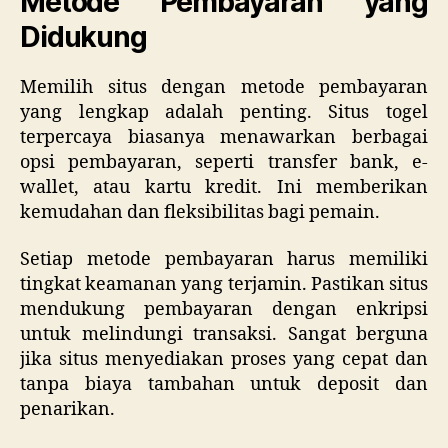
Metode Pembayaran yang
Didukung
Memilih situs dengan metode pembayaran
yang lengkap adalah penting. Situs togel
terpercaya biasanya menawarkan berbagai
opsi pembayaran, seperti transfer bank, e-
wallet, atau kartu kredit. Ini memberikan
kemudahan dan fleksibilitas bagi pemain.
Setiap metode pembayaran harus memiliki
tingkat keamanan yang terjamin. Pastikan situs
mendukung pembayaran dengan enkripsi
untuk melindungi transaksi. Sangat berguna
jika situs menyediakan proses yang cepat dan
tanpa biaya tambahan untuk deposit dan
penarikan.