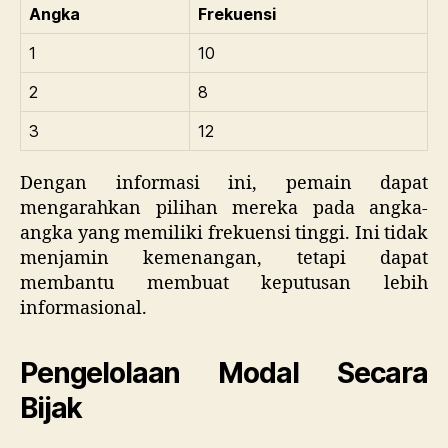
Angka
Frekuensi
1
10
2
8
3
12
Dengan informasi ini, pemain dapat
mengarahkan pilihan mereka pada angka-
angka yang memiliki frekuensi tinggi. Ini tidak
menjamin kemenangan, tetapi dapat
membantu membuat keputusan lebih
informasional.
Pengelolaan Modal Secara
Bijak