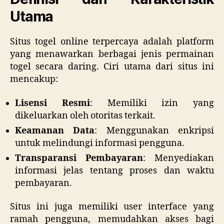
Utama
Situs togel online terpercaya adalah platform
yang menawarkan berbagai jenis permainan
togel secara daring. Ciri utama dari situs ini
mencakup:
Lisensi Resmi
: Memiliki izin yang
dikeluarkan oleh otoritas terkait.
Keamanan Data
: Menggunakan enkripsi
untuk melindungi informasi pengguna.
Transparansi Pembayaran
: Menyediakan
informasi jelas tentang proses dan waktu
pembayaran.
Situs ini juga memiliki user interface yang
ramah pengguna, memudahkan akses bagi