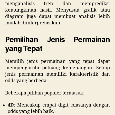
menganalisis tren dan memprediksi
kemungkinan hasil. Menyusun grafik atau
diagram juga dapat membuat analisis lebih
mudah diinterpretasikan.
Pemilihan Jenis Permainan
yang Tepat
Memilih jenis permainan yang tepat dapat
mempengaruhi peluang kemenangan. Setiap
jenis permainan memiliki karakteristik dan
odds yang berbeda.
Beberapa pilihan populer termasuk:
4D
: Mencakup empat digit, biasanya dengan
odds yang lebih baik.