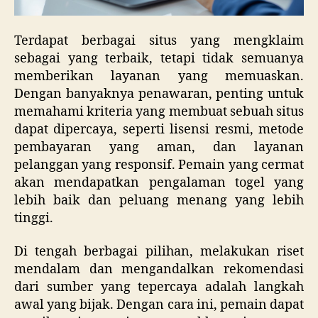
Terdapat berbagai situs yang mengklaim
sebagai yang terbaik, tetapi tidak semuanya
memberikan layanan yang memuaskan.
Dengan banyaknya penawaran, penting untuk
memahami kriteria yang membuat sebuah situs
dapat dipercaya, seperti lisensi resmi, metode
pembayaran yang aman, dan layanan
pelanggan yang responsif. Pemain yang cermat
akan mendapatkan pengalaman togel yang
lebih baik dan peluang menang yang lebih
tinggi.
Di tengah berbagai pilihan, melakukan riset
mendalam dan mengandalkan rekomendasi
dari sumber yang tepercaya adalah langkah
awal yang bijak. Dengan cara ini, pemain dapat