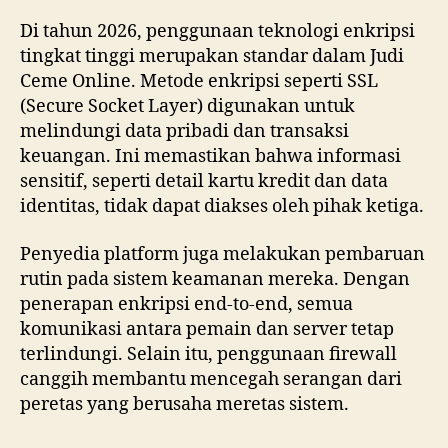
Di tahun 2026, penggunaan teknologi enkripsi
tingkat tinggi merupakan standar dalam Judi
Ceme Online. Metode enkripsi seperti SSL
(Secure Socket Layer) digunakan untuk
melindungi data pribadi dan transaksi
keuangan. Ini memastikan bahwa informasi
sensitif, seperti detail kartu kredit dan data
identitas, tidak dapat diakses oleh pihak ketiga.
Penyedia platform juga melakukan pembaruan
rutin pada sistem keamanan mereka. Dengan
penerapan enkripsi end-to-end, semua
komunikasi antara pemain dan server tetap
terlindungi. Selain itu, penggunaan firewall
canggih membantu mencegah serangan dari
peretas yang berusaha meretas sistem.