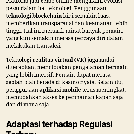
Platform judi ceme online mengalami evolusi
pesat dalam hal teknologi. Penggunaan
teknologi blockchain
kini semakin luas,
memberikan transparansi dan keamanan lebih
tinggi. Hal ini menarik minat banyak pemain,
yang kini semakin merasa percaya diri dalam
melakukan transaksi.
Teknologi
realitas virtual (VR)
juga mulai
diterapkan, menciptakan pengalaman bermain
yang lebih imersif. Pemain dapat merasa
seolah-olah berada di kasino nyata. Selain itu,
penggunaan
aplikasi mobile
terus meningkat,
memudahkan akses ke permainan kapan saja
dan di mana saja.
Adaptasi terhadap Regulasi