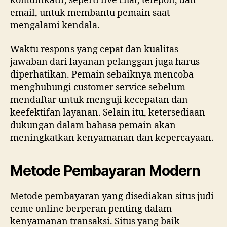
komunikatif, seperti live chat, telepon, dan
email, untuk membantu pemain saat
mengalami kendala.
Waktu respons yang cepat dan kualitas
jawaban dari layanan pelanggan juga harus
diperhatikan. Pemain sebaiknya mencoba
menghubungi customer service sebelum
mendaftar untuk menguji kecepatan dan
keefektifan layanan. Selain itu, ketersediaan
dukungan dalam bahasa pemain akan
meningkatkan kenyamanan dan kepercayaan.
Metode Pembayaran Modern
Metode pembayaran yang disediakan situs judi
ceme online berperan penting dalam
kenyamanan transaksi. Situs yang baik