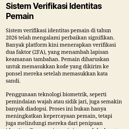
Sistem Verifikasi Identitas
Pemain
Sistem verifikasi identitas pemain di tahun
2026 telah mengalami perbaikan signifikan.
Banyak platform kini menerapkan verifikasi
dua faktor (2FA), yang menambah lapisan
keamanan tambahan. Pemain diharuskan
untuk memasukkan kode yang dikirim ke
ponsel mereka setelah memasukkan kata
sandi.
Penggunaan teknologi biometrik, seperti
pemindaian wajah atau sidik jari, juga semakin
banyak diadopsi. Proses ini bukan hanya
meningkatkan kepercayaan pemain, tetapi
juga melindungi mereka dari penipuan