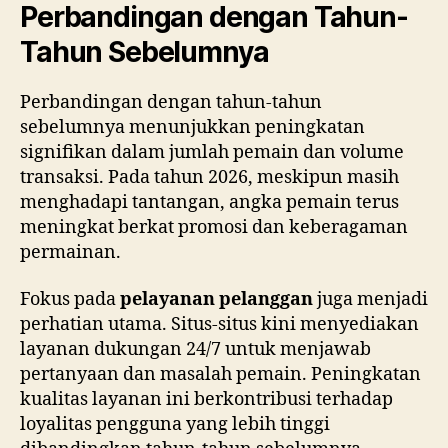
Perbandingan dengan Tahun-
Tahun Sebelumnya
Perbandingan dengan tahun-tahun
sebelumnya menunjukkan peningkatan
signifikan dalam jumlah pemain dan volume
transaksi. Pada tahun 2026, meskipun masih
menghadapi tantangan, angka pemain terus
meningkat berkat promosi dan keberagaman
permainan.
Fokus pada
pelayanan pelanggan
juga menjadi
perhatian utama. Situs-situs kini menyediakan
layanan dukungan 24/7 untuk menjawab
pertanyaan dan masalah pemain. Peningkatan
kualitas layanan ini berkontribusi terhadap
loyalitas pengguna yang lebih tinggi