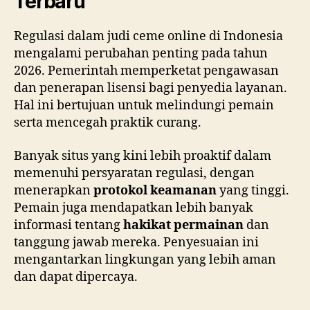
Terbaru
Regulasi dalam judi ceme online di Indonesia
mengalami perubahan penting pada tahun
2026. Pemerintah memperketat pengawasan
dan penerapan lisensi bagi penyedia layanan.
Hal ini bertujuan untuk melindungi pemain
serta mencegah praktik curang.
Banyak situs yang kini lebih proaktif dalam
memenuhi persyaratan regulasi, dengan
menerapkan
protokol keamanan
yang tinggi.
Pemain juga mendapatkan lebih banyak
informasi tentang
hakikat permainan
dan
tanggung jawab mereka. Penyesuaian ini
mengantarkan lingkungan yang lebih aman
dan dapat dipercaya.