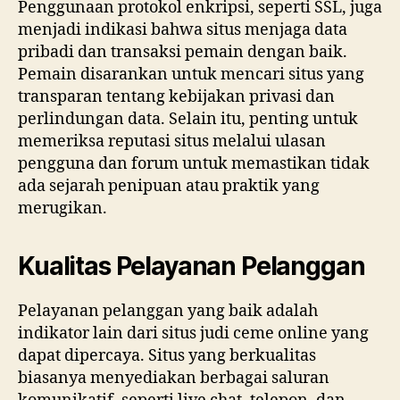
Penggunaan protokol enkripsi, seperti SSL, juga
menjadi indikasi bahwa situs menjaga data
pribadi dan transaksi pemain dengan baik.
Pemain disarankan untuk mencari situs yang
transparan tentang kebijakan privasi dan
perlindungan data. Selain itu, penting untuk
memeriksa reputasi situs melalui ulasan
pengguna dan forum untuk memastikan tidak
ada sejarah penipuan atau praktik yang
merugikan.
Kualitas Pelayanan Pelanggan
Pelayanan pelanggan yang baik adalah
indikator lain dari situs judi ceme online yang
dapat dipercaya. Situs yang berkualitas
biasanya menyediakan berbagai saluran