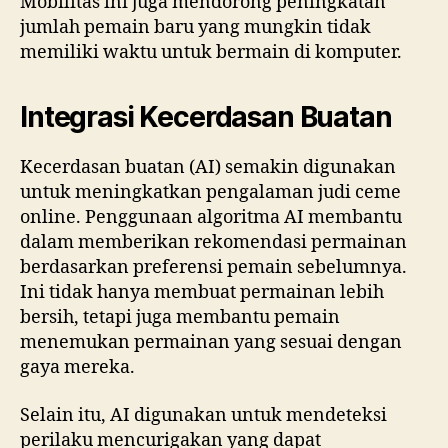
Mobilitas ini juga mendorong peningkatan
jumlah pemain baru yang mungkin tidak
memiliki waktu untuk bermain di komputer.
Integrasi Kecerdasan Buatan
Kecerdasan buatan (AI) semakin digunakan
untuk meningkatkan pengalaman judi ceme
online. Penggunaan algoritma AI membantu
dalam memberikan rekomendasi permainan
berdasarkan preferensi pemain sebelumnya.
Ini tidak hanya membuat permainan lebih
bersih, tetapi juga membantu pemain
menemukan permainan yang sesuai dengan
gaya mereka.
Selain itu, AI digunakan untuk mendeteksi
perilaku mencurigakan yang dapat