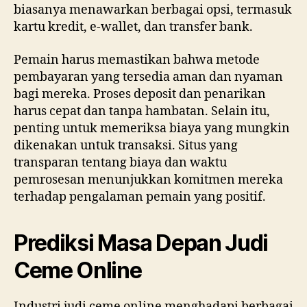
biasanya menawarkan berbagai opsi, termasuk
kartu kredit, e-wallet, dan transfer bank.
Pemain harus memastikan bahwa metode
pembayaran yang tersedia aman dan nyaman
bagi mereka. Proses deposit dan penarikan
harus cepat dan tanpa hambatan. Selain itu,
penting untuk memeriksa biaya yang mungkin
dikenakan untuk transaksi. Situs yang
transparan tentang biaya dan waktu
pemrosesan menunjukkan komitmen mereka
terhadap pengalaman pemain yang positif.
Prediksi Masa Depan Judi
Ceme Online
Industri judi ceme online menghadapi berbagai