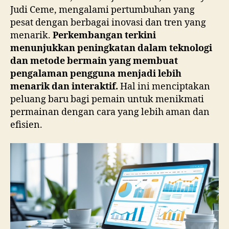
Judi Ceme, mengalami pertumbuhan yang
pesat dengan berbagai inovasi dan tren yang
menarik.
Perkembangan terkini
menunjukkan peningkatan dalam teknologi
dan metode bermain yang membuat
pengalaman pengguna menjadi lebih
menarik dan interaktif.
Hal ini menciptakan
peluang baru bagi pemain untuk menikmati
permainan dengan cara yang lebih aman dan
efisien.