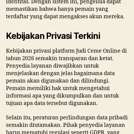
identitas. Dengan sistem ini, pengelola dapat
memastikan bahwa hanya pemain yang
terdaftar yang dapat mengakses akun mereka.
Kebijakan Privasi Terkini
Kebijakan privasi platform Judi Ceme Online di
tahun 2026 semakin transparan dan ketat.
Penyedia layanan diwajibkan untuk
menjelaskan dengan jelas bagaimana data
pemain akan digunakan dan dilindungi.
Pemain memiliki hak untuk mengetahui
informasi apa yang dikumpulkan dan untuk
tujuan apa data tersebut digunakan.
Selain itu, peraturan perlindungan data pribadi
semakin diutamakan. Pihak penyedia layanan
harus mematuhi regulasi seperti GDPR, yang