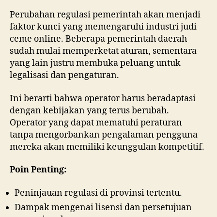
Perubahan regulasi pemerintah akan menjadi
faktor kunci yang memengaruhi industri judi
ceme online. Beberapa pemerintah daerah
sudah mulai memperketat aturan, sementara
yang lain justru membuka peluang untuk
legalisasi dan pengaturan.
Ini berarti bahwa operator harus beradaptasi
dengan kebijakan yang terus berubah.
Operator yang dapat mematuhi peraturan
tanpa mengorbankan pengalaman pengguna
mereka akan memiliki keunggulan kompetitif.
Poin Penting:
Peninjauan regulasi di provinsi tertentu.
Dampak mengenai lisensi dan persetujuan