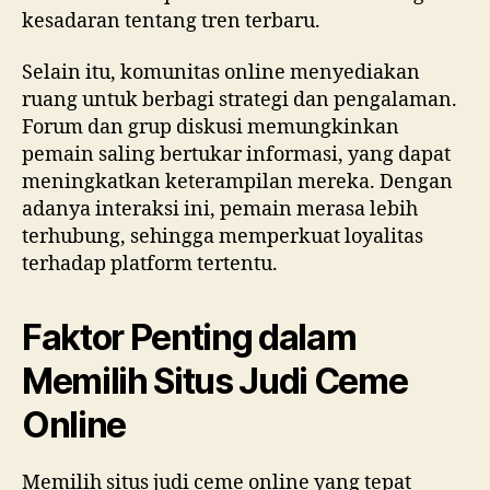
kesadaran tentang tren terbaru.
Selain itu, komunitas online menyediakan
ruang untuk berbagi strategi dan pengalaman.
Forum dan grup diskusi memungkinkan
pemain saling bertukar informasi, yang dapat
meningkatkan keterampilan mereka. Dengan
adanya interaksi ini, pemain merasa lebih
terhubung, sehingga memperkuat loyalitas
terhadap platform tertentu.
Faktor Penting dalam
Memilih Situs Judi Ceme
Online
Memilih situs judi ceme online yang tepat