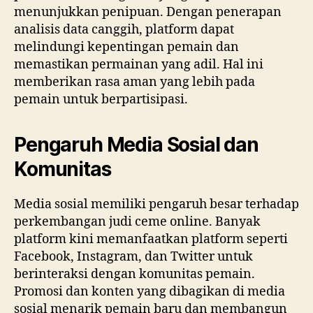
menunjukkan penipuan. Dengan penerapan
analisis data canggih, platform dapat
melindungi kepentingan pemain dan
memastikan permainan yang adil. Hal ini
memberikan rasa aman yang lebih pada
pemain untuk berpartisipasi.
Pengaruh Media Sosial dan
Komunitas
Media sosial memiliki pengaruh besar terhadap
perkembangan judi ceme online. Banyak
platform kini memanfaatkan platform seperti
Facebook, Instagram, dan Twitter untuk
berinteraksi dengan komunitas pemain.
Promosi dan konten yang dibagikan di media
sosial menarik pemain baru dan membangun