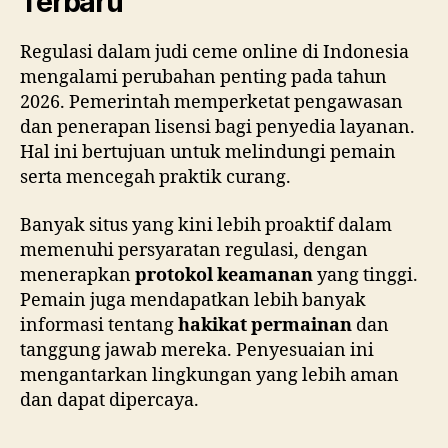
Terbaru
Regulasi dalam judi ceme online di Indonesia
mengalami perubahan penting pada tahun
2026. Pemerintah memperketat pengawasan
dan penerapan lisensi bagi penyedia layanan.
Hal ini bertujuan untuk melindungi pemain
serta mencegah praktik curang.
Banyak situs yang kini lebih proaktif dalam
memenuhi persyaratan regulasi, dengan
menerapkan
protokol keamanan
yang tinggi.
Pemain juga mendapatkan lebih banyak
informasi tentang
hakikat permainan
dan
tanggung jawab mereka. Penyesuaian ini
mengantarkan lingkungan yang lebih aman
dan dapat dipercaya.