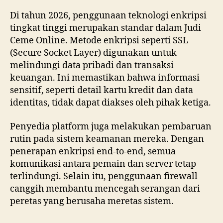
Di tahun 2026, penggunaan teknologi enkripsi
tingkat tinggi merupakan standar dalam Judi
Ceme Online. Metode enkripsi seperti SSL
(Secure Socket Layer) digunakan untuk
melindungi data pribadi dan transaksi
keuangan. Ini memastikan bahwa informasi
sensitif, seperti detail kartu kredit dan data
identitas, tidak dapat diakses oleh pihak ketiga.
Penyedia platform juga melakukan pembaruan
rutin pada sistem keamanan mereka. Dengan
penerapan enkripsi end-to-end, semua
komunikasi antara pemain dan server tetap
terlindungi. Selain itu, penggunaan firewall
canggih membantu mencegah serangan dari
peretas yang berusaha meretas sistem.