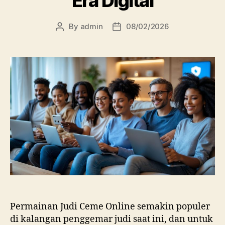
Era Digital
By
admin
08/02/2026
Post
Post
author
date
Permainan Judi Ceme Online semakin populer
di kalangan penggemar judi saat ini, dan untuk