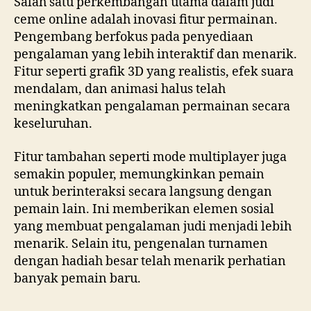
Salah satu perkembangan utama dalam judi
ceme online adalah inovasi fitur permainan.
Pengembang berfokus pada penyediaan
pengalaman yang lebih interaktif dan menarik.
Fitur seperti grafik 3D yang realistis, efek suara
mendalam, dan animasi halus telah
meningkatkan pengalaman permainan secara
keseluruhan.
Fitur tambahan seperti mode multiplayer juga
semakin populer, memungkinkan pemain
untuk berinteraksi secara langsung dengan
pemain lain. Ini memberikan elemen sosial
yang membuat pengalaman judi menjadi lebih
menarik. Selain itu, pengenalan turnamen
dengan hadiah besar telah menarik perhatian
banyak pemain baru.