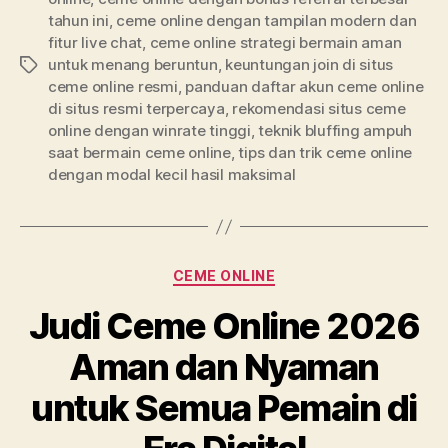
tahun ini
,
ceme online dengan tampilan modern dan
fitur live chat
,
ceme online strategi bermain aman
untuk menang beruntun
,
keuntungan join di situs
Tags
ceme online resmi
,
panduan daftar akun ceme online
di situs resmi terpercaya
,
rekomendasi situs ceme
online dengan winrate tinggi
,
teknik bluffing ampuh
saat bermain ceme online
,
tips dan trik ceme online
dengan modal kecil hasil maksimal
Categories
CEME ONLINE
Judi Ceme Online 2026
Aman dan Nyaman
untuk Semua Pemain di