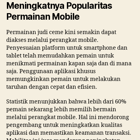
Meningkatnya Popularitas
Permainan Mobile
Permainan judi ceme kini semakin dapat
diakses melalui perangkat mobile.
Penyesuaian platform untuk smartphone dan
tablet telah memudahkan pemain untuk
menikmati permainan kapan saja dan di mana
saja. Penggunaan aplikasi khusus
memungkinkan pemain untuk melakukan
taruhan dengan cepat dan efisien.
Statistik menunjukkan bahwa lebih dari 60%
pemain sekarang lebih memilih bermain
melalui perangkat mobile. Hal ini mendorong
pengembang untuk meningkatkan kualitas
aplikasi dan memastikan keamanan transaksi.