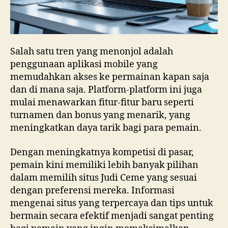
Salah satu tren yang menonjol adalah
penggunaan aplikasi mobile yang
memudahkan akses ke permainan kapan saja
dan di mana saja. Platform-platform ini juga
mulai menawarkan fitur-fitur baru seperti
turnamen dan bonus yang menarik, yang
meningkatkan daya tarik bagi para pemain.
Dengan meningkatnya kompetisi di pasar,
pemain kini memiliki lebih banyak pilihan
dalam memilih situs Judi Ceme yang sesuai
dengan preferensi mereka. Informasi
mengenai situs yang terpercaya dan tips untuk
bermain secara efektif menjadi sangat penting