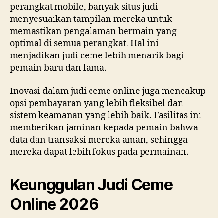
perangkat mobile, banyak situs judi
menyesuaikan tampilan mereka untuk
memastikan pengalaman bermain yang
optimal di semua perangkat. Hal ini
menjadikan judi ceme lebih menarik bagi
pemain baru dan lama.
Inovasi dalam judi ceme online juga mencakup
opsi pembayaran yang lebih fleksibel dan
sistem keamanan yang lebih baik. Fasilitas ini
memberikan jaminan kepada pemain bahwa
data dan transaksi mereka aman, sehingga
mereka dapat lebih fokus pada permainan.
Keunggulan Judi Ceme
Online 2026