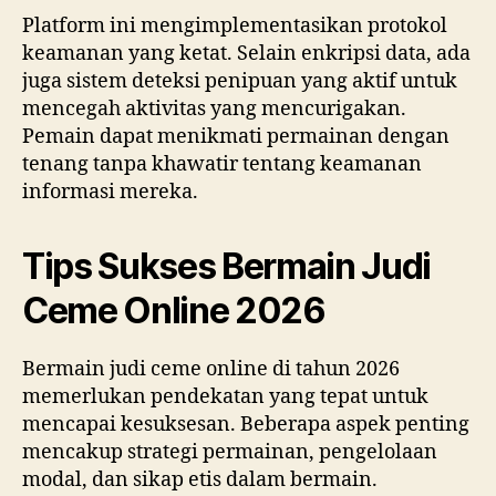
Platform ini mengimplementasikan protokol
keamanan yang ketat. Selain enkripsi data, ada
juga sistem deteksi penipuan yang aktif untuk
mencegah aktivitas yang mencurigakan.
Pemain dapat menikmati permainan dengan
tenang tanpa khawatir tentang keamanan
informasi mereka.
Tips Sukses Bermain Judi
Ceme Online 2026
Bermain judi ceme online di tahun 2026
memerlukan pendekatan yang tepat untuk
mencapai kesuksesan. Beberapa aspek penting
mencakup strategi permainan, pengelolaan
modal, dan sikap etis dalam bermain.