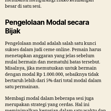
membantu mengurangi risiko kehilangan
besar di satu sesi.
Pengelolaan Modal secara
Bijak
Pengelolaan modal adalah salah satu kunci
sukses dalam judi ceme online. Pemain harus
menetapkan anggaran yang jelas sebelum
mulai bermain dan mematuhi batas tersebut.
Misalnya, jika memutuskan untuk bermain
dengan modal Rp 1.000.000, sebaiknya tidak
bertaruh lebih dari 5% dari total modal dalam
satu permainan.
Membagi modal dalam beberapa sesi juga
merupakan strategi yang cerdas. Hal ini
meminimalkan kerugian dalam satu waktu dan