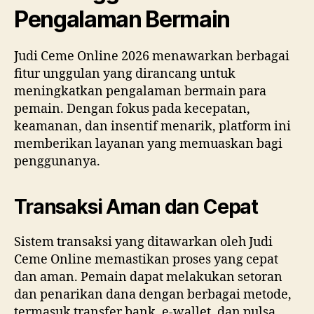
Pengalaman Bermain
Judi Ceme Online 2026 menawarkan berbagai
fitur unggulan yang dirancang untuk
meningkatkan pengalaman bermain para
pemain. Dengan fokus pada kecepatan,
keamanan, dan insentif menarik, platform ini
memberikan layanan yang memuaskan bagi
penggunanya.
Transaksi Aman dan Cepat
Sistem transaksi yang ditawarkan oleh Judi
Ceme Online memastikan proses yang cepat
dan aman. Pemain dapat melakukan setoran
dan penarikan dana dengan berbagai metode,
termasuk transfer bank, e-wallet, dan pulsa.