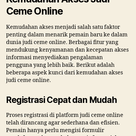
Ceme Online
Kemudahan akses menjadi salah satu faktor
penting dalam menarik pemain baru ke dalam
dunia judi ceme online. Berbagai fitur yang
mendukung kenyamanan dan kecepatan akses
informasi menyediakan pengalaman
pengguna yang lebih baik. Berikut adalah
beberapa aspek kunci dari kemudahan akses
judi ceme online.
Registrasi Cepat dan Mudah
Proses registrasi di platform judi ceme online
telah dirancang agar sederhana dan efisien.
Pemain hanya perlu mengisi formulir