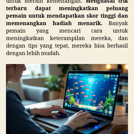
untuk meraih kemenangan.
Menguasai trik
terbaru dapat meningkatkan peluang
pemain untuk mendapatkan skor tinggi dan
memenangkan hadiah menarik.
Banyak
pemain yang mencari cara untuk
meningkatkan keterampilan mereka, dan
dengan tips yang tepat, mereka bisa berhasil
dengan lebih mudah.