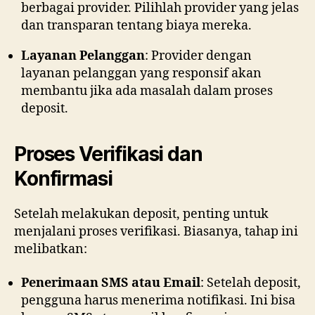
berbagai provider. Pilihlah provider yang jelas
dan transparan tentang biaya mereka.
Layanan Pelanggan
: Provider dengan
layanan pelanggan yang responsif akan
membantu jika ada masalah dalam proses
deposit.
Proses Verifikasi dan
Konfirmasi
Setelah melakukan deposit, penting untuk
menjalani proses verifikasi. Biasanya, tahap ini
melibatkan:
Penerimaan SMS atau Email
: Setelah deposit,
pengguna harus menerima notifikasi. Ini bisa