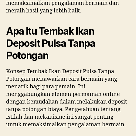
memaksimalkan pengalaman bermain dan
meraih hasil yang lebih baik.
Apa Itu Tembak Ikan
Deposit Pulsa Tanpa
Potongan
Konsep Tembak Ikan Deposit Pulsa Tanpa
Potongan menawarkan cara bermain yang
menarik bagi para pemain. Ini
menggabungkan elemen permainan online
dengan kemudahan dalam melakukan deposit
tanpa potongan biaya. Pengetahuan tentang
istilah dan mekanisme ini sangat penting
untuk memaksimalkan pengalaman bermain.