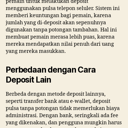
pemain untuk melakukan deposit
menggunakan pulsa telepon seluler. Sistem ini
memberi keuntungan bagi pemain, karena
jumlah yang di-deposit akan sepenuhnya
digunakan tanpa potongan tambahan. Hal ini
membuat pemain merasa lebih puas, karena
mereka mendapatkan nilai penuh dari uang
yang mereka masukkan.
Perbedaan dengan Cara
Deposit Lain
Berbeda dengan metode deposit lainnya,
seperti transfer bank atau e-wallet, deposit
pulsa tanpa potongan tidak memerlukan biaya
administrasi. Dengan bank, seringkali ada fee
yang dikenakan, dan pengguna mungkin harus