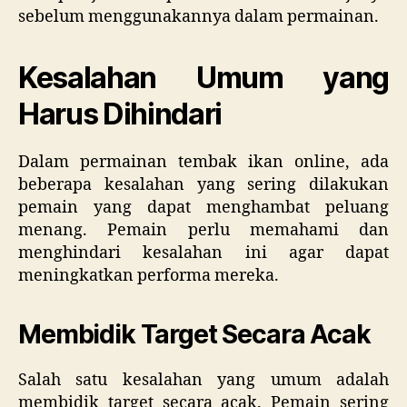
sebelum menggunakannya dalam permainan.
Kesalahan Umum yang
Harus Dihindari
Dalam permainan tembak ikan online, ada
beberapa kesalahan yang sering dilakukan
pemain yang dapat menghambat peluang
menang. Pemain perlu memahami dan
menghindari kesalahan ini agar dapat
meningkatkan performa mereka.
Membidik Target Secara Acak
Salah satu kesalahan yang umum adalah
membidik target secara acak. Pemain sering