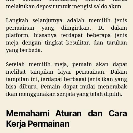
melakukan deposit untuk mengisi saldo akun.
Langkah selanjutnya adalah memilih jenis
permainan yang diinginkan. Di dalam
platform, biasanya terdapat beberapa jenis
meja dengan tingkat kesulitan dan taruhan
yang berbeda.
Setelah memilih meja, pemain akan dapat
melihat tampilan layar permainan. Dalam
tampilan ini, terdapat berbagai jenis ikan yang
bisa diburu. Pemain dapat mulai menembak
ikan menggunakan senjata yang telah dipilih.
Memahami Aturan dan Cara
Kerja Permainan