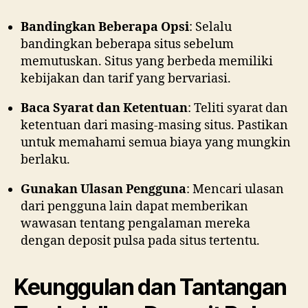
Bandingkan Beberapa Opsi
: Selalu
bandingkan beberapa situs sebelum
memutuskan. Situs yang berbeda memiliki
kebijakan dan tarif yang bervariasi.
Baca Syarat dan Ketentuan
: Teliti syarat dan
ketentuan dari masing-masing situs. Pastikan
untuk memahami semua biaya yang mungkin
berlaku.
Gunakan Ulasan Pengguna
: Mencari ulasan
dari pengguna lain dapat memberikan
wawasan tentang pengalaman mereka
dengan deposit pulsa pada situs tertentu.
Keunggulan dan Tantangan