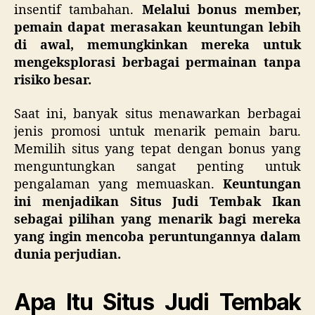
insentif tambahan.
Melalui bonus member,
pemain dapat merasakan keuntungan lebih
di awal, memungkinkan mereka untuk
mengeksplorasi berbagai permainan tanpa
risiko besar.
Saat ini, banyak situs menawarkan berbagai
jenis promosi untuk menarik pemain baru.
Memilih situs yang tepat dengan bonus yang
menguntungkan sangat penting untuk
pengalaman yang memuaskan.
Keuntungan
ini menjadikan Situs Judi Tembak Ikan
sebagai pilihan yang menarik bagi mereka
yang ingin mencoba peruntungannya dalam
dunia perjudian.
Apa Itu Situs Judi Tembak