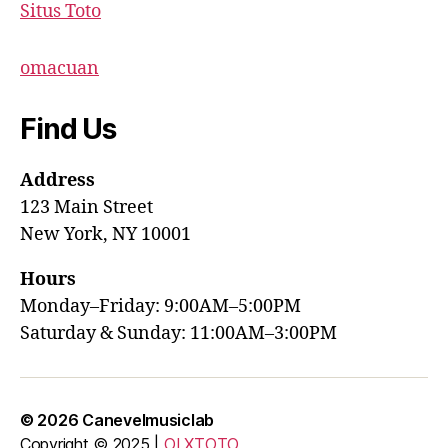
Situs Toto
omacuan
Find Us
Address
123 Main Street
New York, NY 10001
Hours
Monday–Friday: 9:00AM–5:00PM
Saturday & Sunday: 11:00AM–3:00PM
© 2026
Canevelmusiclab
Copyright © 2025 |
OLXTOTO