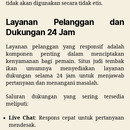
tidak akan digunakan secara tidak etis.
Layanan Pelanggan dan
Dukungan 24 Jam
Layanan pelanggan yang responsif adalah
komponen penting dalam menciptakan
kenyamanan bagi pemain. Situs judi tembak
ikan umumnya menyediakan layanan
dukungan selama 24 jam untuk menjawab
pertanyaan dan menangani masalah.
Saluran dukungan yang sering tersedia
meliputi:
Live Chat
: Respons cepat untuk pertanyaan
mendesak.