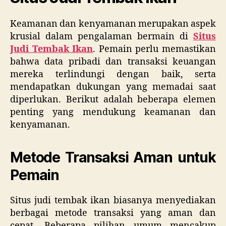
Keamanan dan kenyamanan merupakan aspek
krusial dalam pengalaman bermain di
Situs
Judi Tembak Ikan
. Pemain perlu memastikan
bahwa data pribadi dan transaksi keuangan
mereka terlindungi dengan baik, serta
mendapatkan dukungan yang memadai saat
diperlukan. Berikut adalah beberapa elemen
penting yang mendukung keamanan dan
kenyamanan.
Metode Transaksi Aman untuk
Pemain
Situs judi tembak ikan biasanya menyediakan
berbagai metode transaksi yang aman dan
cepat. Beberapa pilihan umum mencakup