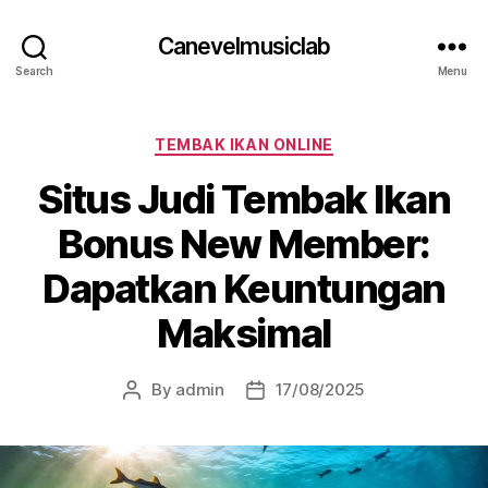
Canevelmusiclab
Search
Menu
Categories
TEMBAK IKAN ONLINE
Situs Judi Tembak Ikan
Bonus New Member:
Dapatkan Keuntungan
Maksimal
By
admin
17/08/2025
Post
Post
author
date