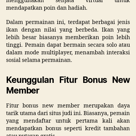
menggunakan senjata virtual untuk
mendapatkan poin dan hadiah.
Dalam permainan ini, terdapat berbagai jenis
ikan dengan nilai yang berbeda. Ikan yang
lebih besar biasanya memberikan poin lebih
tinggi. Pemain dapat bermain secara solo atau
dalam mode multiplayer, menambah interaksi
sosial selama permainan.
Keunggulan Fitur Bonus New
Member
Fitur bonus new member merupakan daya
tarik utama dari situs judi ini. Biasanya, pemain
yang mendaftar untuk pertama kali akan
mendapatkan bonus seperti kredit tambahan