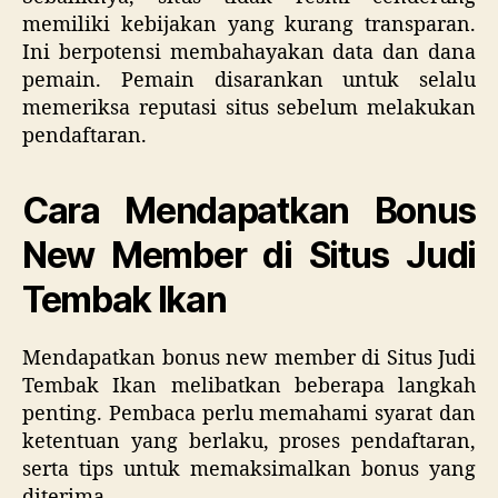
memiliki kebijakan yang kurang transparan.
Ini berpotensi membahayakan data dan dana
pemain. Pemain disarankan untuk selalu
memeriksa reputasi situs sebelum melakukan
pendaftaran.
Cara Mendapatkan Bonus
New Member di Situs Judi
Tembak Ikan
Mendapatkan bonus new member di Situs Judi
Tembak Ikan melibatkan beberapa langkah
penting. Pembaca perlu memahami syarat dan
ketentuan yang berlaku, proses pendaftaran,
serta tips untuk memaksimalkan bonus yang
diterima.