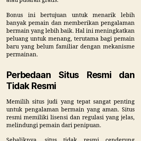
atau putaran gratis.
Bonus ini bertujuan untuk menarik lebih
banyak pemain dan memberikan pengalaman
bermain yang lebih baik. Hal ini meningkatkan
peluang untuk menang, terutama bagi pemain
baru yang belum familiar dengan mekanisme
permainan.
Perbedaan Situs Resmi dan
Tidak Resmi
Memilih situs judi yang tepat sangat penting
untuk pengalaman bermain yang aman. Situs
resmi memiliki lisensi dan regulasi yang jelas,
melindungi pemain dari penipuan.
Sebaliknya, situs tidak resmi cenderung