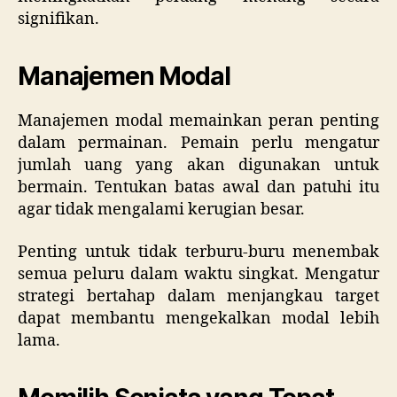
signifikan.
Manajemen Modal
Manajemen modal memainkan peran penting
dalam permainan. Pemain perlu mengatur
jumlah uang yang akan digunakan untuk
bermain. Tentukan batas awal dan patuhi itu
agar tidak mengalami kerugian besar.
Penting untuk tidak terburu-buru menembak
semua peluru dalam waktu singkat. Mengatur
strategi bertahap dalam menjangkau target
dapat membantu mengekalkan modal lebih
lama.