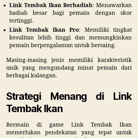
Link Tembak Ikan Berhadiah
: Menawarkan
hadiah besar bagi pemain dengan skor
tertinggi.
Link Tembak Ikan Pro
: Memiliki tingkat
kesulitan lebih tinggi dan memungkinkan
pemain berpengalaman untuk bersaing.
Masing-masing jenis memiliki karakteristik
unik yang mengundang minat pemain dari
berbagai kalangan.
Strategi Menang di Link
Tembak Ikan
Bermain di game Link Tembak Ikan
memerlukan pendekatan yang tepat untuk