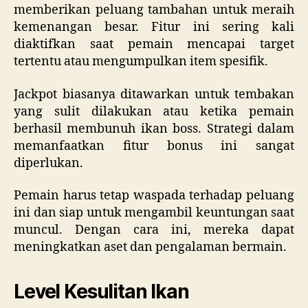
memberikan peluang tambahan untuk meraih
kemenangan besar. Fitur ini sering kali
diaktifkan saat pemain mencapai target
tertentu atau mengumpulkan item spesifik.
Jackpot biasanya ditawarkan untuk tembakan
yang sulit dilakukan atau ketika pemain
berhasil membunuh ikan boss. Strategi dalam
memanfaatkan fitur bonus ini sangat
diperlukan.
Pemain harus tetap waspada terhadap peluang
ini dan siap untuk mengambil keuntungan saat
muncul. Dengan cara ini, mereka dapat
meningkatkan aset dan pengalaman bermain.
Level Kesulitan Ikan