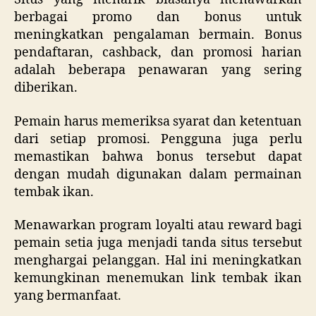
berbagai promo dan bonus untuk
meningkatkan pengalaman bermain. Bonus
pendaftaran, cashback, dan promosi harian
adalah beberapa penawaran yang sering
diberikan.
Pemain harus memeriksa syarat dan ketentuan
dari setiap promosi. Pengguna juga perlu
memastikan bahwa bonus tersebut dapat
dengan mudah digunakan dalam permainan
tembak ikan.
Menawarkan program loyalti atau reward bagi
pemain setia juga menjadi tanda situs tersebut
menghargai pelanggan. Hal ini meningkatkan
kemungkinan menemukan link tembak ikan
yang bermanfaat.