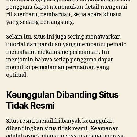
pengguna dapat menemukan detail mengenai
rilis terbaru, pembaruan, serta acara khusus
yang sedang berlangsung.
Selain itu, situs ini juga sering menawarkan
tutorial dan panduan yang membantu pemain
memahami mekanisme permainan. Ini
menjamin bahwa setiap pengguna dapat
memiliki pengalaman permainan yang
optimal.
Keunggulan Dibanding Situs
Tidak Resmi
Situs resmi memiliki banyak keunggulan
dibandingkan situs tidak resmi. Keamanan
adalah aspek utama; pengguna dapat merasa