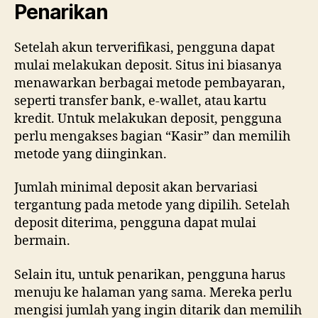
Penarikan
Setelah akun terverifikasi, pengguna dapat
mulai melakukan deposit. Situs ini biasanya
menawarkan berbagai metode pembayaran,
seperti transfer bank, e-wallet, atau kartu
kredit. Untuk melakukan deposit, pengguna
perlu mengakses bagian “Kasir” dan memilih
metode yang diinginkan.
Jumlah minimal deposit akan bervariasi
tergantung pada metode yang dipilih. Setelah
deposit diterima, pengguna dapat mulai
bermain.
Selain itu, untuk penarikan, pengguna harus
menuju ke halaman yang sama. Mereka perlu
mengisi jumlah yang ingin ditarik dan memilih