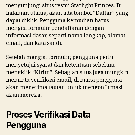
mengunjungi situs resmi Starlight Princes. Di
halaman utama, akan ada tombol “Daftar” yang
dapat diklik. Pengguna kemudian harus
mengisi formulir pendaftaran dengan
informasi dasar, seperti nama lengkap, alamat
email, dan kata sandi.
Setelah mengisi formulir, pengguna perlu
menyetujui syarat dan ketentuan sebelum
mengklik “Kirim”. Sebagian situs juga mungkin
meminta verifikasi email, di mana pengguna
akan menerima tautan untuk mengonfirmasi
akun mereka.
Proses Verifikasi Data
Pengguna