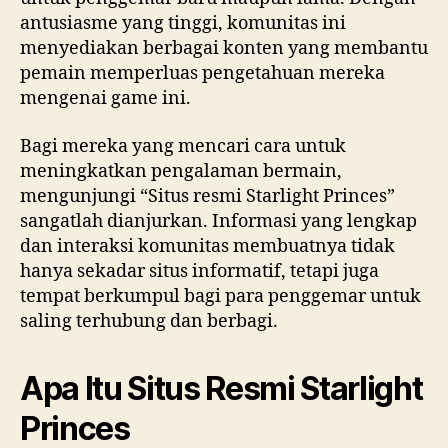
antusiasme yang tinggi, komunitas ini
menyediakan berbagai konten yang membantu
pemain memperluas pengetahuan mereka
mengenai game ini.
Bagi mereka yang mencari cara untuk
meningkatkan pengalaman bermain,
mengunjungi “Situs resmi Starlight Princes”
sangatlah dianjurkan. Informasi yang lengkap
dan interaksi komunitas membuatnya tidak
hanya sekadar situs informatif, tetapi juga
tempat berkumpul bagi para penggemar untuk
saling terhubung dan berbagi.
Apa Itu Situs Resmi Starlight
Princes