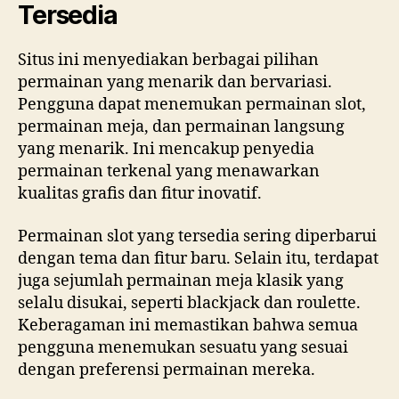
Tersedia
Situs ini menyediakan berbagai pilihan
permainan yang menarik dan bervariasi.
Pengguna dapat menemukan permainan slot,
permainan meja, dan permainan langsung
yang menarik. Ini mencakup penyedia
permainan terkenal yang menawarkan
kualitas grafis dan fitur inovatif.
Permainan slot yang tersedia sering diperbarui
dengan tema dan fitur baru. Selain itu, terdapat
juga sejumlah permainan meja klasik yang
selalu disukai, seperti blackjack dan roulette.
Keberagaman ini memastikan bahwa semua
pengguna menemukan sesuatu yang sesuai
dengan preferensi permainan mereka.