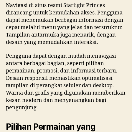
Navigasi di situs resmi Starlight Princes
dirancang untuk kemudahan akses. Pengguna
dapat menemukan berbagai informasi dengan
cepat melalui menu yang jelas dan terstruktur.
Tampilan antarmuka juga menarik, dengan
desain yang memudahkan interaksi.
Pengguna dapat dengan mudah menavigasi
antara berbagai bagian, seperti pilihan
permainan, promosi, dan informasi terbaru.
Desain responsif memastikan optimalisasi
tampilan di perangkat seluler dan desktop.
Warna dan grafis yang digunakan memberikan
kesan modern dan menyenangkan bagi
pengunjung.
Pilihan Permainan yang