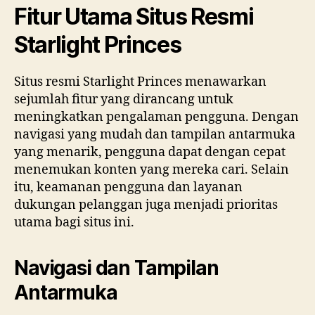
Fitur Utama Situs Resmi
Starlight Princes
Situs resmi Starlight Princes menawarkan
sejumlah fitur yang dirancang untuk
meningkatkan pengalaman pengguna. Dengan
navigasi yang mudah dan tampilan antarmuka
yang menarik, pengguna dapat dengan cepat
menemukan konten yang mereka cari. Selain
itu, keamanan pengguna dan layanan
dukungan pelanggan juga menjadi prioritas
utama bagi situs ini.
Navigasi dan Tampilan
Antarmuka