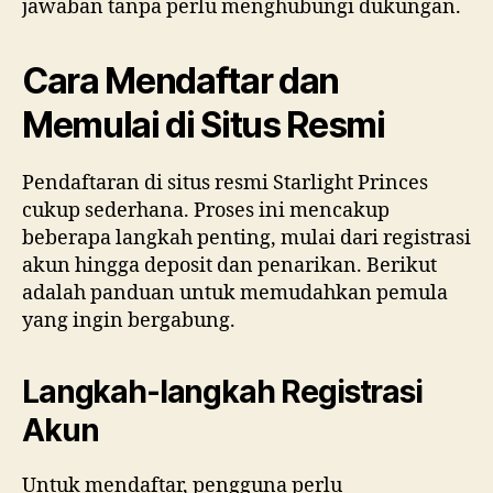
jawaban tanpa perlu menghubungi dukungan.
Cara Mendaftar dan
Memulai di Situs Resmi
Pendaftaran di situs resmi Starlight Princes
cukup sederhana. Proses ini mencakup
beberapa langkah penting, mulai dari registrasi
akun hingga deposit dan penarikan. Berikut
adalah panduan untuk memudahkan pemula
yang ingin bergabung.
Langkah-langkah Registrasi
Akun
Untuk mendaftar, pengguna perlu