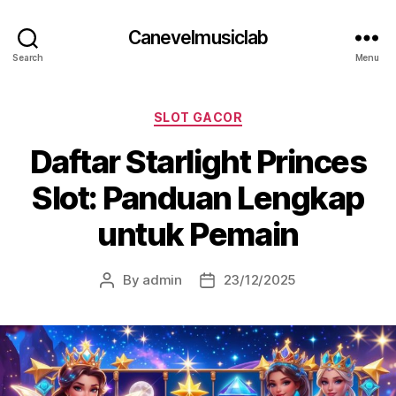
Canevelmusiclab
Search
Menu
Categories
SLOT GACOR
Daftar Starlight Princes
Slot: Panduan Lengkap
untuk Pemain
By
admin
23/12/2025
Post
Post
author
date