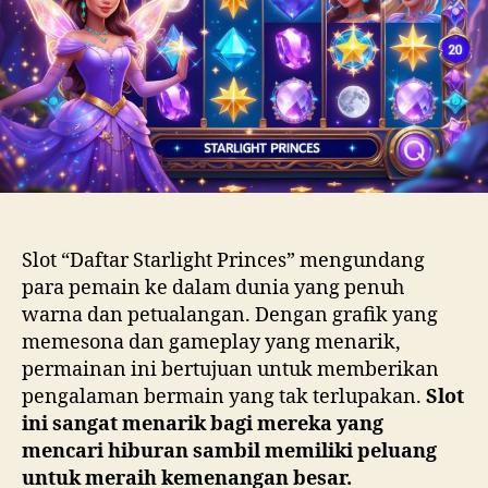
Slot “Daftar Starlight Princes” mengundang
para pemain ke dalam dunia yang penuh
warna dan petualangan. Dengan grafik yang
memesona dan gameplay yang menarik,
permainan ini bertujuan untuk memberikan
pengalaman bermain yang tak terlupakan.
Slot
ini sangat menarik bagi mereka yang
mencari hiburan sambil memiliki peluang
untuk meraih kemenangan besar.