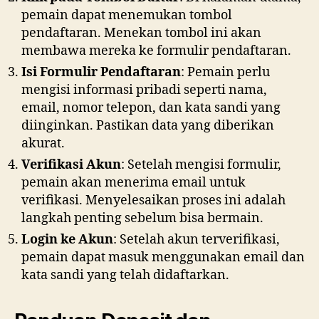
pemain dapat menemukan tombol
pendaftaran. Menekan tombol ini akan
membawa mereka ke formulir pendaftaran.
Isi Formulir Pendaftaran
: Pemain perlu
mengisi informasi pribadi seperti nama,
email, nomor telepon, dan kata sandi yang
diinginkan. Pastikan data yang diberikan
akurat.
Verifikasi Akun
: Setelah mengisi formulir,
pemain akan menerima email untuk
verifikasi. Menyelesaikan proses ini adalah
langkah penting sebelum bisa bermain.
Login ke Akun
: Setelah akun terverifikasi,
pemain dapat masuk menggunakan email dan
kata sandi yang telah didaftarkan.