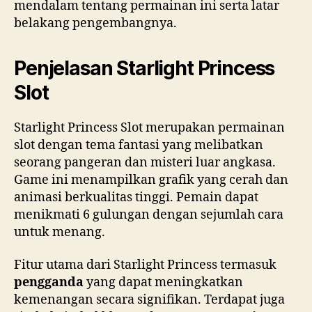
mendalam tentang permainan ini serta latar
belakang pengembangnya.
Penjelasan Starlight Princess
Slot
Starlight Princess Slot merupakan permainan
slot dengan tema fantasi yang melibatkan
seorang pangeran dan misteri luar angkasa.
Game ini menampilkan grafik yang cerah dan
animasi berkualitas tinggi. Pemain dapat
menikmati 6 gulungan dengan sejumlah cara
untuk menang.
Fitur utama dari Starlight Princess termasuk
pengganda
yang dapat meningkatkan
kemenangan secara signifikan. Terdapat juga