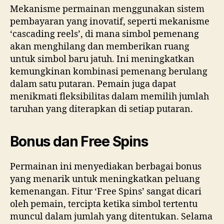
Mekanisme permainan menggunakan sistem
pembayaran yang inovatif, seperti mekanisme
‘cascading reels’, di mana simbol pemenang
akan menghilang dan memberikan ruang
untuk simbol baru jatuh. Ini meningkatkan
kemungkinan kombinasi pemenang berulang
dalam satu putaran. Pemain juga dapat
menikmati fleksibilitas dalam memilih jumlah
taruhan yang diterapkan di setiap putaran.
Bonus dan Free Spins
Permainan ini menyediakan berbagai bonus
yang menarik untuk meningkatkan peluang
kemenangan. Fitur ‘Free Spins’ sangat dicari
oleh pemain, tercipta ketika simbol tertentu
muncul dalam jumlah yang ditentukan. Selama