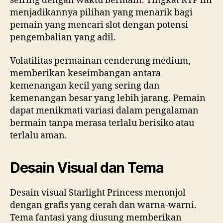
seiring dengan waktu bermain. Tingkat RTP ini
menjadikannya pilihan yang menarik bagi
pemain yang mencari slot dengan potensi
pengembalian yang adil.
Volatilitas permainan cenderung medium,
memberikan keseimbangan antara
kemenangan kecil yang sering dan
kemenangan besar yang lebih jarang. Pemain
dapat menikmati variasi dalam pengalaman
bermain tanpa merasa terlalu berisiko atau
terlalu aman.
Desain Visual dan Tema
Desain visual Starlight Princess menonjol
dengan grafis yang cerah dan warna-warni.
Tema fantasi yang diusung memberikan