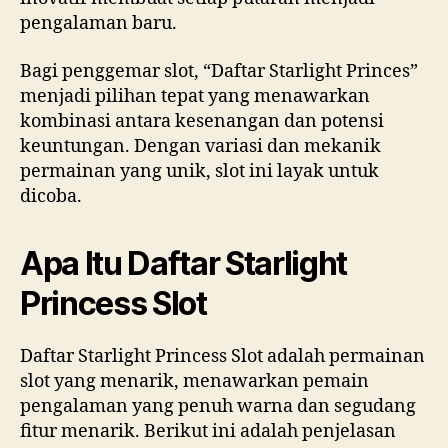
pengalaman baru.
Bagi penggemar slot, “Daftar Starlight Princes”
menjadi pilihan tepat yang menawarkan
kombinasi antara kesenangan dan potensi
keuntungan. Dengan variasi dan mekanik
permainan yang unik, slot ini layak untuk
dicoba.
Apa Itu Daftar Starlight
Princess Slot
Daftar Starlight Princess Slot adalah permainan
slot yang menarik, menawarkan pemain
pengalaman yang penuh warna dan segudang
fitur menarik. Berikut ini adalah penjelasan