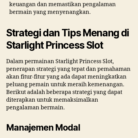
keuangan dan memastikan pengalaman
bermain yang menyenangkan.
Strategi dan Tips Menang di
Starlight Princess Slot
Dalam permainan Starlight Princess Slot,
penerapan strategi yang tepat dan pemahaman
akan fitur-fitur yang ada dapat meningkatkan
peluang pemain untuk meraih kemenangan.
Berikut adalah beberapa strategi yang dapat
diterapkan untuk memaksimalkan
pengalaman bermain.
Manajemen Modal