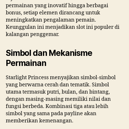
permainan yang inovatif hingga berbagai
bonus, setiap elemen dirancang untuk
meningkatkan pengalaman pemain.
Keunggulan ini menjadikan slot ini populer di
kalangan penggemar.
Simbol dan Mekanisme
Permainan
Starlight Princess menyajikan simbol-simbol
yang berwarna cerah dan tematik. Simbol
utama termasuk putri, bulan, dan bintang,
dengan masing-masing memiliki nilai dan
fungsi berbeda. Kombinasi tiga atau lebih
simbol yang sama pada payline akan
memberikan kemenangan.