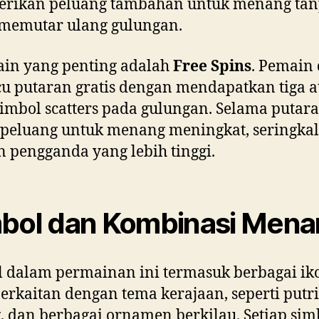
rikan peluang tambahan untuk menang ta
 memutar ulang gulungan.
lain yang penting adalah
Free Spins
. Pemain
 putaran gratis dengan mendapatkan tiga a
simbol scatters pada gulungan. Selama putar
, peluang untuk menang meningkat, seringkal
 pengganda yang lebih tinggi.
bol dan Kombinasi Men
 dalam permainan ini termasuk berbagai ik
erkaitan dengan tema kerajaan, seperti putri
, dan berbagai ornamen berkilau. Setiap sim