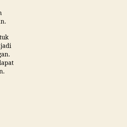
n
n.
tuk
jadi
gan.
dapat
n.