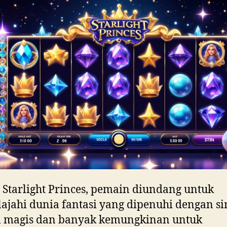
Starlight Princes, pemain diundang untuk
ajahi dunia fantasi yang dipenuhi dengan s
l magis dan banyak kemungkinan untuk