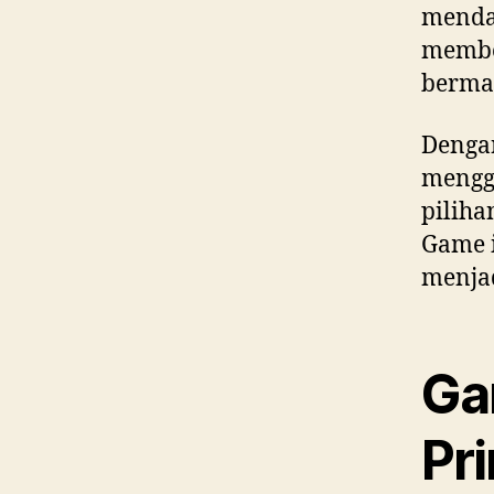
menda
membe
berma
Denga
mengg
piliha
Game i
menja
Ga
Pri