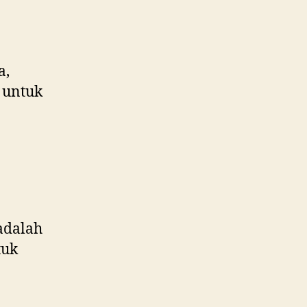
a,
 untuk
 adalah
tuk