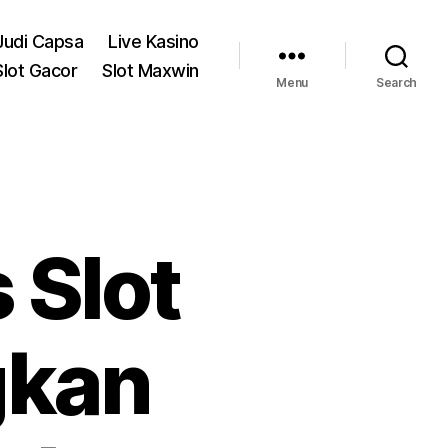
Judi Capsa
Live Kasino
Slot Gacor
Slot Maxwin
Menu
Search
 Slot
gkan