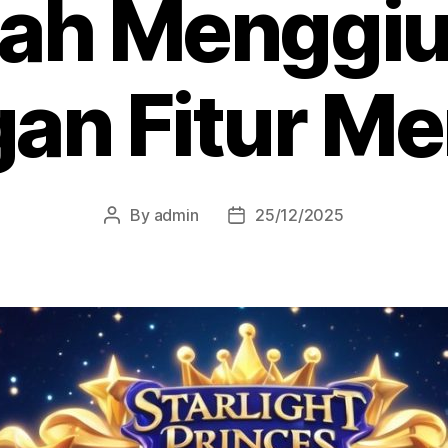
iah Menggiu
an Fitur Me
By
admin
25/12/2025
Post
Post
author
date