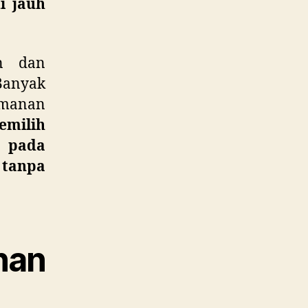
i jauh
an dan
Banyak
amanan
emilih
s pada
tanpa
nan