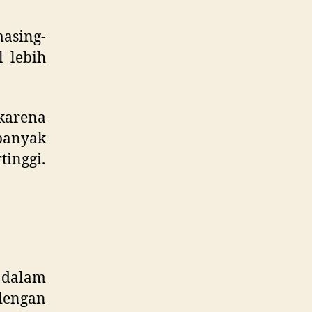
asing-
l lebih
 karena
banyak
tinggi.
 dalam
engan