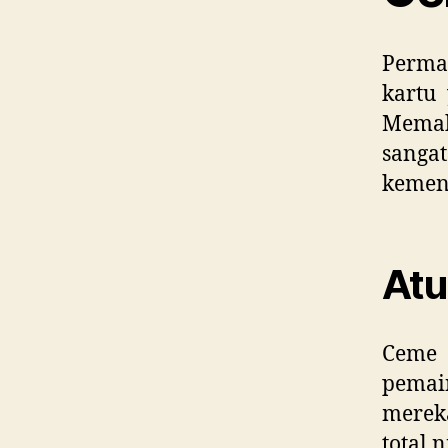
Perma
kartu
Memah
sang
kemen
Atu
Ceme 
pemai
merek
total 