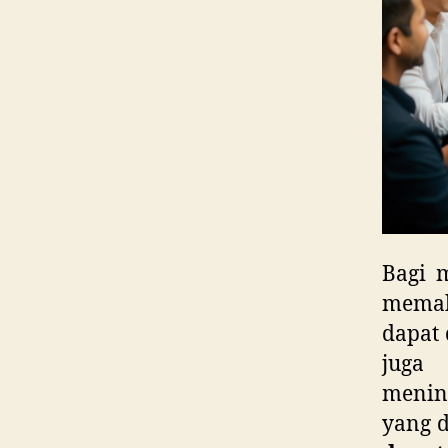
Bagi 
memah
dapat 
juga 
menin
yang d