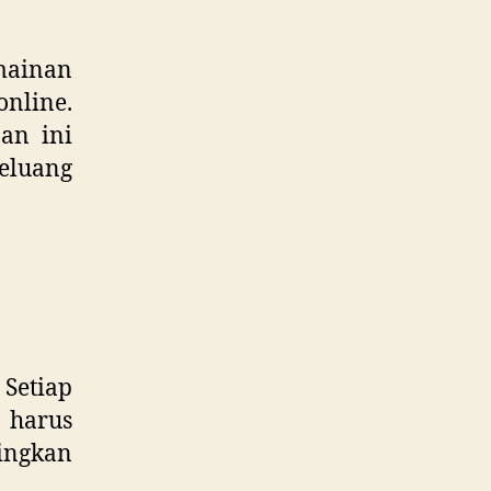
mainan
nline.
an ini
luang
Setiap
 harus
ingkan