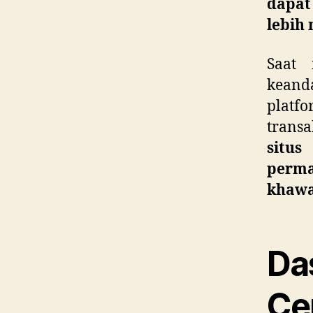
dapat
lebih
Saat 
keand
platf
trans
situs
perm
khawa
Da
Ce