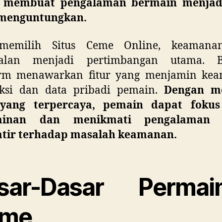
 membuat pengalaman bermain menjad
 menguntungkan.
memilih Situs Ceme Online, keaman
alan menjadi pertimbangan utama. 
orm menawarkan fitur yang menjamin ke
aksi dan data pribadi pemain.
Dengan m
 yang terpercaya, pemain dapat foku
ainan dan menikmati pengalaman 
tir terhadap masalah keamanan.
sar-Dasar Permai
me