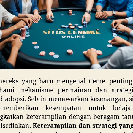
mereka yang baru mengenal Ceme, penting
ami mekanisme permainan dan strateg
diadopsi. Selain menawarkan kesenangan, si
memberikan kesempatan untuk belaj
gkatkan keterampilan dengan beragam tan
isediakan.
Keterampilan dan strategi yang