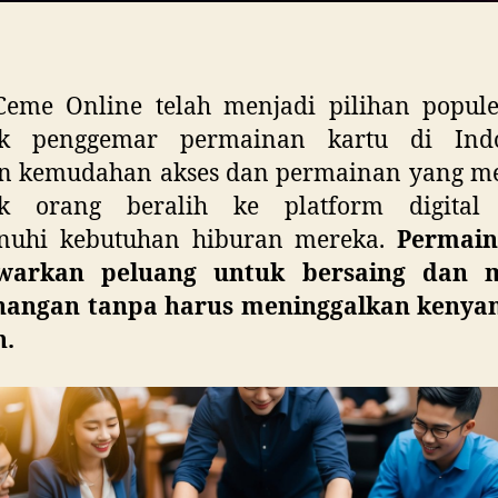
 Ceme Online telah menjadi pilihan popule
k penggemar permainan kartu di Indo
n kemudahan akses dan permainan yang me
k orang beralih ke platform digital
uhi kebutuhan hiburan mereka.
Permain
arkan peluang untuk bersaing dan 
angan tanpa harus meninggalkan keny
.