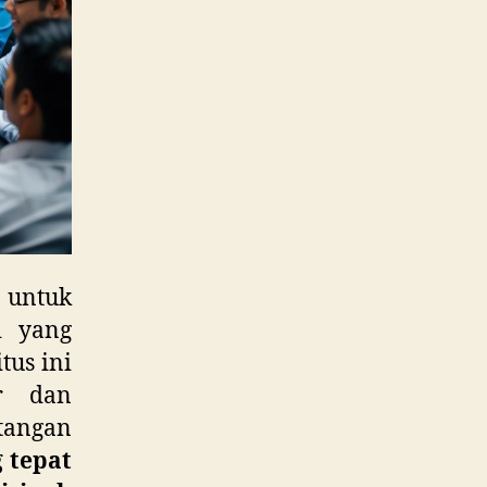
 untuk
i yang
tus ini
ar dan
tangan
 tepat