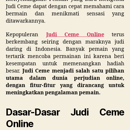
Judi Ceme dapat dengan cepat memahami cara
bermain dan menikmati sensasi yang
ditawarkannya.
Kepopuleran
Judi Ceme Online
terus
berkembang seiring dengan maraknya judi
daring di Indonesia. Banyak pemain yang
tertarik mencoba permainan ini karena beri
kesempatan untuk memenangkan hadiah
besar.
Judi Ceme menjadi salah satu pilihan
utama dalam dunia perjudian online,
dengan fitur-fitur yang dirancang untuk
meningkatkan pengalaman pemain.
Dasar-Dasar Judi Ceme
Online