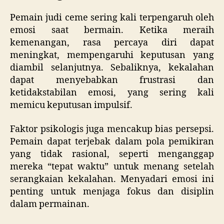
Pemain judi ceme sering kali terpengaruh oleh
emosi saat bermain. Ketika meraih
kemenangan, rasa percaya diri dapat
meningkat, mempengaruhi keputusan yang
diambil selanjutnya. Sebaliknya, kekalahan
dapat menyebabkan frustrasi dan
ketidakstabilan emosi, yang sering kali
memicu keputusan impulsif.
Faktor psikologis juga mencakup bias persepsi.
Pemain dapat terjebak dalam pola pemikiran
yang tidak rasional, seperti menganggap
mereka “tepat waktu” untuk menang setelah
serangkaian kekalahan. Menyadari emosi ini
penting untuk menjaga fokus dan disiplin
dalam permainan.