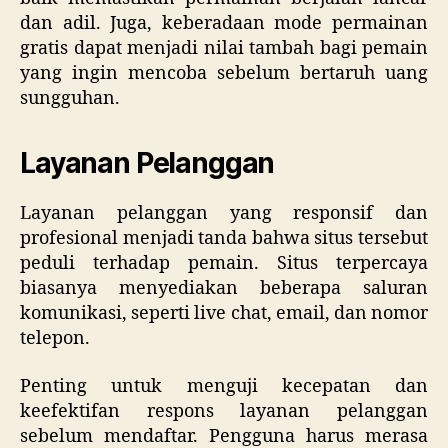
dan adil. Juga, keberadaan mode permainan
gratis dapat menjadi nilai tambah bagi pemain
yang ingin mencoba sebelum bertaruh uang
sungguhan.
Layanan Pelanggan
Layanan pelanggan yang responsif dan
profesional menjadi tanda bahwa situs tersebut
peduli terhadap pemain. Situs terpercaya
biasanya menyediakan beberapa saluran
komunikasi, seperti live chat, email, dan nomor
telepon.
Penting untuk menguji kecepatan dan
keefektifan respons layanan pelanggan
sebelum mendaftar. Pengguna harus merasa