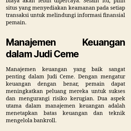
biaya akan lebih dipercaya. Selain itu, pilih
situs yang menyediakan keamanan pada setiap
transaksi untuk melindungi informasi finansial
pemain.
Manajemen Keuangan
dalam Judi Ceme
Manajemen keuangan yang baik sangat
penting dalam Judi Ceme. Dengan mengatur
keuangan dengan benar, pemain dapat
meningkatkan peluang mereka untuk sukses
dan mengurangi risiko kerugian. Dua aspek
utama dalam manajemen keuangan adalah
menetapkan batas keuangan dan teknik
mengelola bankroll.