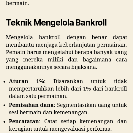
bermain.
Teknik Mengelola Bankroll
Mengelola bankroll dengan benar dapat
membantu menjaga keberlanjutan permainan.
Pemain harus mengetahui berapa banyak uang
yang mereka miliki dan bagaimana cara
menggunakannya secara bijaksana.
Aturan 1%
: Disarankan untuk tidak
mempertaruhkan lebih dari 1% dari bankroll
dalam satu permainan.
Pemisahan dana
: Segmentasikan uang untuk
sesi bermain dan kemenangan.
Pencatatan
: Catat setiap kemenangan dan
kerugian untuk mengevaluasi performa.