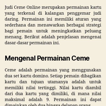
Judi Ceme Online merupakan permainan kartu
yang terkenal di kalangan penggemar judi
daring. Permainan ini memiliki aturan yang
sederhana dan menawarkan berbagai strategi
bagi pemain untuk meningkatkan peluang
menang. Berikut adalah penjelasan mengenai
dasar-dasar permainan ini.
Mengenal Permainan Ceme
Ceme adalah permainan yang menggunakan
dua set kartu domino. Setiap pemain dibagikan
kartu dan tujuan utamanya adalah untuk
memiliki nilai tertinggi. Nilai kartu diambil
dari dua kartu yang dimiliki, di mana nilai
maksimal adalah 9. Permainan ini dapat
dimainkan oleh dua hingga delapan orang.