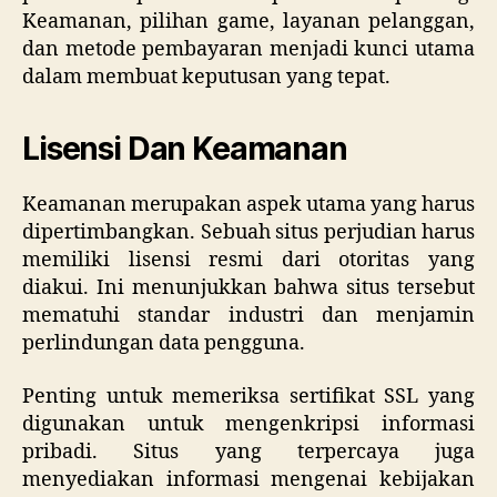
Keamanan, pilihan game, layanan pelanggan,
dan metode pembayaran menjadi kunci utama
dalam membuat keputusan yang tepat.
Lisensi Dan Keamanan
Keamanan merupakan aspek utama yang harus
dipertimbangkan. Sebuah situs perjudian harus
memiliki lisensi resmi dari otoritas yang
diakui. Ini menunjukkan bahwa situs tersebut
mematuhi standar industri dan menjamin
perlindungan data pengguna.
Penting untuk memeriksa sertifikat SSL yang
digunakan untuk mengenkripsi informasi
pribadi. Situs yang terpercaya juga
menyediakan informasi mengenai kebijakan