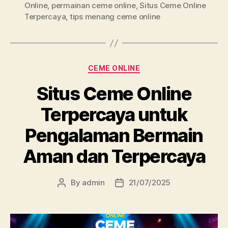
Online
,
permainan ceme online
,
Situs Ceme Online
Terpercaya
,
tips menang ceme online
Categories
CEME ONLINE
Situs Ceme Online
Terpercaya untuk
Pengalaman Bermain
Aman dan Terpercaya
By
admin
21/07/2025
Post
Post
author
date