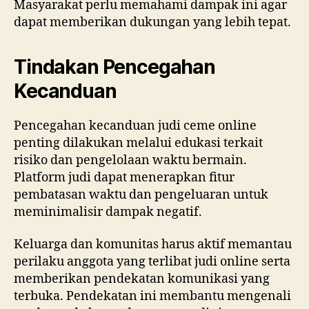
Masyarakat perlu memahami dampak ini agar
dapat memberikan dukungan yang lebih tepat.
Tindakan Pencegahan
Kecanduan
Pencegahan kecanduan judi ceme online
penting dilakukan melalui edukasi terkait
risiko dan pengelolaan waktu bermain.
Platform judi dapat menerapkan fitur
pembatasan waktu dan pengeluaran untuk
meminimalisir dampak negatif.
Keluarga dan komunitas harus aktif memantau
perilaku anggota yang terlibat judi online serta
memberikan pendekatan komunikasi yang
terbuka. Pendekatan ini membantu mengenali