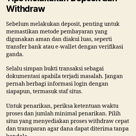
Withdraw
Sebelum melakukan deposit, penting untuk
memastikan metode pembayaran yang
digunakan aman dan diakui luas, seperti
transfer bank atau e-wallet dengan verifikasi
ganda.
Selalu simpan bukti transaksi sebagai
dokumentasi apabila terjadi masalah. Jangan
pernah berbagi informasi login dengan
siapapun, termasuk staf situs.
Untuk penarikan, periksa ketentuan waktu
proses dan jumlah minimal penarikan. Pilih
situs yang menyediakan proses withdraw cepat
dan transparan agar dana dapat diterima tanpa