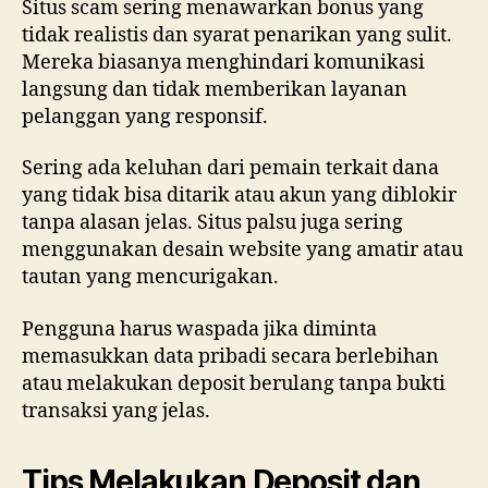
Situs scam sering menawarkan bonus yang
tidak realistis dan syarat penarikan yang sulit.
Mereka biasanya menghindari komunikasi
langsung dan tidak memberikan layanan
pelanggan yang responsif.
Sering ada keluhan dari pemain terkait dana
yang tidak bisa ditarik atau akun yang diblokir
tanpa alasan jelas. Situs palsu juga sering
menggunakan desain website yang amatir atau
tautan yang mencurigakan.
Pengguna harus waspada jika diminta
memasukkan data pribadi secara berlebihan
atau melakukan deposit berulang tanpa bukti
transaksi yang jelas.
Tips Melakukan Deposit dan