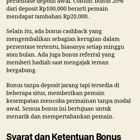
persentase deposit awal. Contoh: bonus 20%
dari deposit Rp100.000 berarti pemain
mendapat tambahan Rp20.000.
Selain itu, ada bonus cashback yang
mengembalikan sebagian kerugian dalam
persentase tertentu, biasanya setiap minggu
atau bulan. Ada juga bonus referral yang
memberi hadiah saat mengajak teman
bergabung.
Bonus tanpa deposit jarang tapi tersedia di
beberapa situs, memberikan pemain
kesempatan mencoba permainan tanpa modal
awal. Semua bonus ini bertujuan untuk
menarik dan mempertahankan pemain.
Syarat dan Ketentuan Bonus