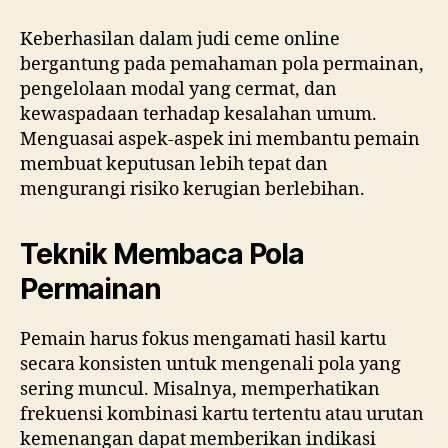
Keberhasilan dalam judi ceme online
bergantung pada pemahaman pola permainan,
pengelolaan modal yang cermat, dan
kewaspadaan terhadap kesalahan umum.
Menguasai aspek-aspek ini membantu pemain
membuat keputusan lebih tepat dan
mengurangi risiko kerugian berlebihan.
Teknik Membaca Pola
Permainan
Pemain harus fokus mengamati hasil kartu
secara konsisten untuk mengenali pola yang
sering muncul. Misalnya, memperhatikan
frekuensi kombinasi kartu tertentu atau urutan
kemenangan dapat memberikan indikasi