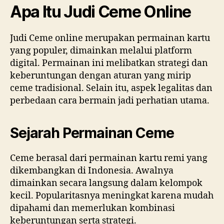
Apa Itu Judi Ceme Online
Judi Ceme online merupakan permainan kartu
yang populer, dimainkan melalui platform
digital. Permainan ini melibatkan strategi dan
keberuntungan dengan aturan yang mirip
ceme tradisional. Selain itu, aspek legalitas dan
perbedaan cara bermain jadi perhatian utama.
Sejarah Permainan Ceme
Ceme berasal dari permainan kartu remi yang
dikembangkan di Indonesia. Awalnya
dimainkan secara langsung dalam kelompok
kecil. Popularitasnya meningkat karena mudah
dipahami dan memerlukan kombinasi
keberuntungan serta strategi.