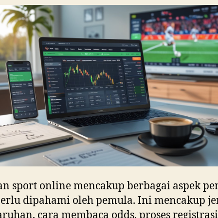
n sport online mencakup berbagai aspek pe
erlu dipahami oleh pemula. Ini mencakup je
taruhan, cara membaca odds, proses registrasi,