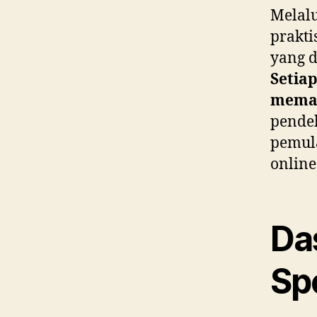
Melal
prakti
yang 
Setiap
memas
pendek
pemula
online
Da
Sp