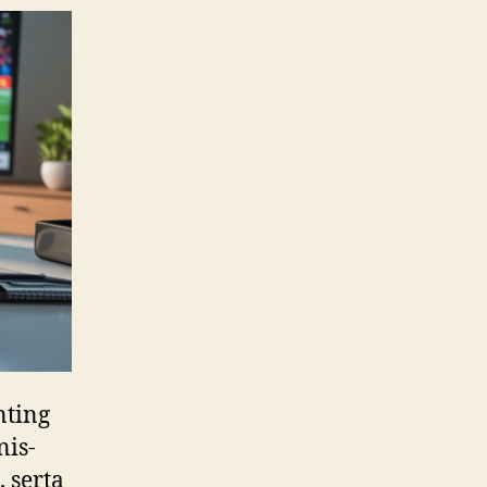
nting
nis-
 serta