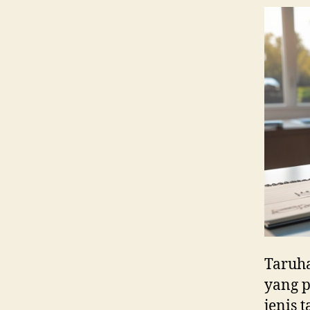
Taruha
yang p
jenis 