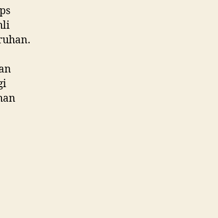
ps
hli
ruhan.
an
gi
han