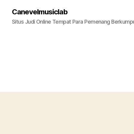
Canevelmusiclab
Situs Judi Online Tempat Para Pemenang Berkumpu