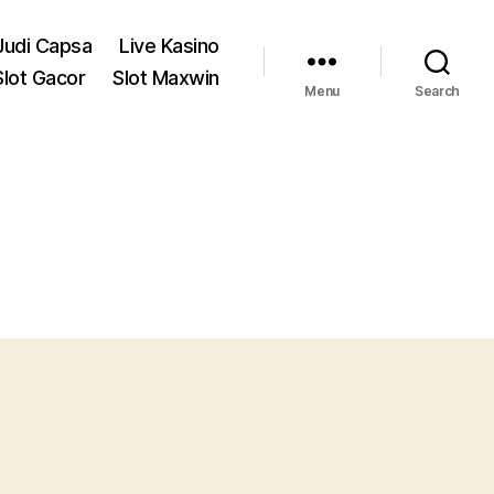
Judi Capsa
Live Kasino
Slot Gacor
Slot Maxwin
Menu
Search