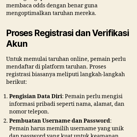
membaca odds dengan benar guna
mengoptimalkan taruhan mereka.
Proses Registrasi dan Verifikasi
Akun
Untuk memulai taruhan online, pemain perlu
mendaftar di platform taruhan. Proses
registrasi biasanya meliputi langkah-langkah
berikut:
Pengisian Data Diri
: Pemain perlu mengisi
informasi pribadi seperti nama, alamat, dan
nomor telepon.
Pembuatan Username dan Password
:
Pemain harus memilih username yang unik
dan password yang kuat untuk keamanan