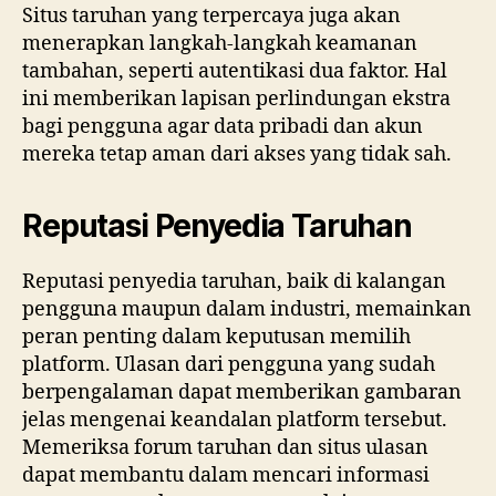
Situs taruhan yang terpercaya juga akan
menerapkan langkah-langkah keamanan
tambahan, seperti autentikasi dua faktor. Hal
ini memberikan lapisan perlindungan ekstra
bagi pengguna agar data pribadi dan akun
mereka tetap aman dari akses yang tidak sah.
Reputasi Penyedia Taruhan
Reputasi penyedia taruhan, baik di kalangan
pengguna maupun dalam industri, memainkan
peran penting dalam keputusan memilih
platform. Ulasan dari pengguna yang sudah
berpengalaman dapat memberikan gambaran
jelas mengenai keandalan platform tersebut.
Memeriksa forum taruhan dan situs ulasan
dapat membantu dalam mencari informasi