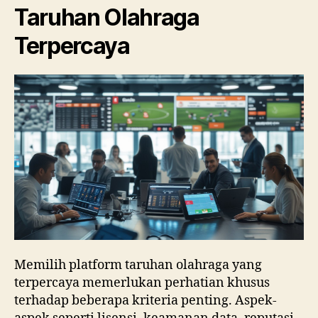
Taruhan Olahraga
Terpercaya
Memilih platform taruhan olahraga yang
terpercaya memerlukan perhatian khusus
terhadap beberapa kriteria penting. Aspek-