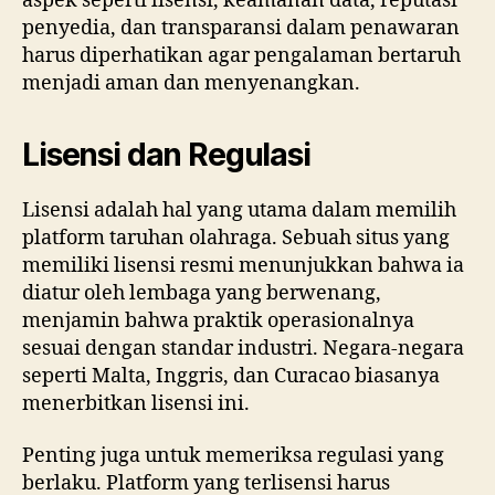
aspek seperti lisensi, keamanan data, reputasi
penyedia, dan transparansi dalam penawaran
harus diperhatikan agar pengalaman bertaruh
menjadi aman dan menyenangkan.
Lisensi dan Regulasi
Lisensi adalah hal yang utama dalam memilih
platform taruhan olahraga. Sebuah situs yang
memiliki lisensi resmi menunjukkan bahwa ia
diatur oleh lembaga yang berwenang,
menjamin bahwa praktik operasionalnya
sesuai dengan standar industri. Negara-negara
seperti Malta, Inggris, dan Curacao biasanya
menerbitkan lisensi ini.
Penting juga untuk memeriksa regulasi yang
berlaku. Platform yang terlisensi harus