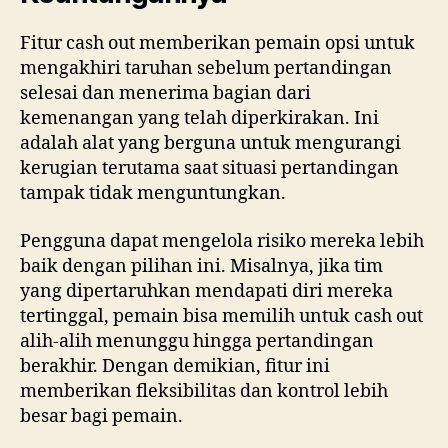
Fitur cash out memberikan pemain opsi untuk
mengakhiri taruhan sebelum pertandingan
selesai dan menerima bagian dari
kemenangan yang telah diperkirakan. Ini
adalah alat yang berguna untuk mengurangi
kerugian terutama saat situasi pertandingan
tampak tidak menguntungkan.
Pengguna dapat mengelola risiko mereka lebih
baik dengan pilihan ini. Misalnya, jika tim
yang dipertaruhkan mendapati diri mereka
tertinggal, pemain bisa memilih untuk cash out
alih-alih menunggu hingga pertandingan
berakhir. Dengan demikian, fitur ini
memberikan fleksibilitas dan kontrol lebih
besar bagi pemain.