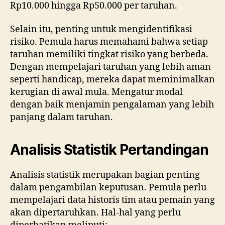
Rp10.000 hingga Rp50.000 per taruhan.
Selain itu, penting untuk mengidentifikasi
risiko. Pemula harus memahami bahwa setiap
taruhan memiliki tingkat risiko yang berbeda.
Dengan mempelajari taruhan yang lebih aman
seperti handicap, mereka dapat meminimalkan
kerugian di awal mula. Mengatur modal
dengan baik menjamin pengalaman yang lebih
panjang dalam taruhan.
Analisis Statistik Pertandingan
Analisis statistik merupakan bagian penting
dalam pengambilan keputusan. Pemula perlu
mempelajari data historis tim atau pemain yang
akan dipertaruhkan. Hal-hal yang perlu