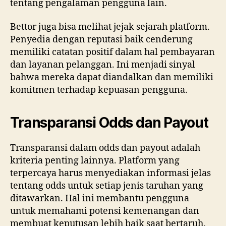
tentang pengalaman pengguna lain.
Bettor juga bisa melihat jejak sejarah platform.
Penyedia dengan reputasi baik cenderung
memiliki catatan positif dalam hal pembayaran
dan layanan pelanggan. Ini menjadi sinyal
bahwa mereka dapat diandalkan dan memiliki
komitmen terhadap kepuasan pengguna.
Transparansi Odds dan Payout
Transparansi dalam odds dan payout adalah
kriteria penting lainnya. Platform yang
terpercaya harus menyediakan informasi jelas
tentang odds untuk setiap jenis taruhan yang
ditawarkan. Hal ini membantu pengguna
untuk memahami potensi kemenangan dan
membuat keputusan lebih baik saat bertaruh.