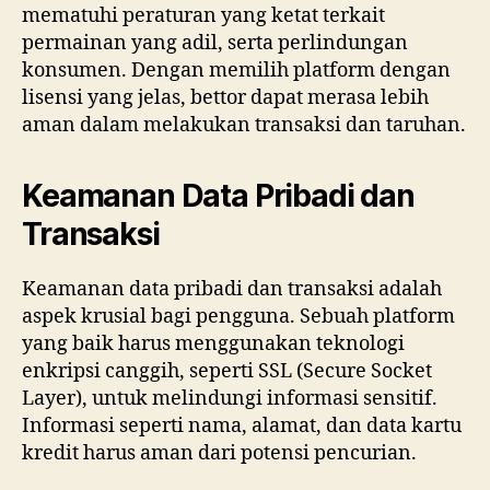
mematuhi peraturan yang ketat terkait
permainan yang adil, serta perlindungan
konsumen. Dengan memilih platform dengan
lisensi yang jelas, bettor dapat merasa lebih
aman dalam melakukan transaksi dan taruhan.
Keamanan Data Pribadi dan
Transaksi
Keamanan data pribadi dan transaksi adalah
aspek krusial bagi pengguna. Sebuah platform
yang baik harus menggunakan teknologi
enkripsi canggih, seperti SSL (Secure Socket
Layer), untuk melindungi informasi sensitif.
Informasi seperti nama, alamat, dan data kartu
kredit harus aman dari potensi pencurian.