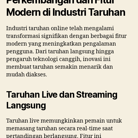
Modern di Industri Taruhan
Industri taruhan online telah mengalami
transformasi signifikan dengan berbagai fitur
modern yang meningkatkan pengalaman
pengguna. Dari taruhan langsung hingga
pengaruh teknologi canggih, inovasi ini
membuat taruhan semakin menarik dan
mudah diakses.
Taruhan Live dan Streaming
Langsung
Taruhan live memungkinkan pemain untuk
memasang taruhan secara real-time saat
pertandingan berlangsung. Fitur ini