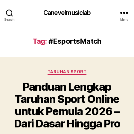
Canevelmusiclab
Search
Menu
Tag:
#EsportsMatch
Categories
TARUHAN SPORT
Panduan Lengkap
Taruhan Sport Online
untuk Pemula 2026 –
Dari Dasar Hingga Pro