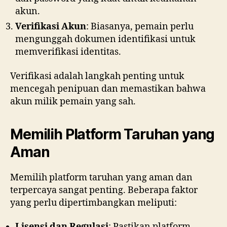
akun.
Verifikasi Akun
: Biasanya, pemain perlu
mengunggah dokumen identifikasi untuk
memverifikasi identitas.
Verifikasi adalah langkah penting untuk
mencegah penipuan dan memastikan bahwa
akun milik pemain yang sah.
Memilih Platform Taruhan yang
Aman
Memilih platform taruhan yang aman dan
terpercaya sangat penting. Beberapa faktor
yang perlu dipertimbangkan meliputi:
Lisensi dan Regulasi
: Pastikan platform