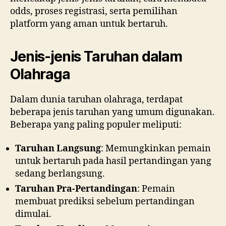
odds, proses registrasi, serta pemilihan
platform yang aman untuk bertaruh.
Jenis-jenis Taruhan dalam
Olahraga
Dalam dunia taruhan olahraga, terdapat
beberapa jenis taruhan yang umum digunakan.
Beberapa yang paling populer meliputi:
Taruhan Langsung
: Memungkinkan pemain
untuk bertaruh pada hasil pertandingan yang
sedang berlangsung.
Taruhan Pra-Pertandingan
: Pemain
membuat prediksi sebelum pertandingan
dimulai.