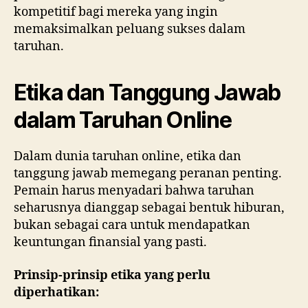
kompetitif bagi mereka yang ingin
memaksimalkan peluang sukses dalam
taruhan.
Etika dan Tanggung Jawab
dalam Taruhan Online
Dalam dunia taruhan online, etika dan
tanggung jawab memegang peranan penting.
Pemain harus menyadari bahwa taruhan
seharusnya dianggap sebagai bentuk hiburan,
bukan sebagai cara untuk mendapatkan
keuntungan finansial yang pasti.
Prinsip-prinsip etika yang perlu
diperhatikan: