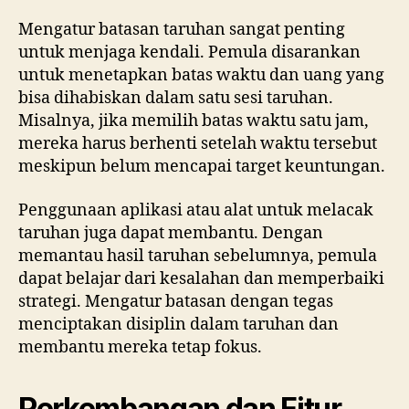
Mengatur batasan taruhan sangat penting
untuk menjaga kendali. Pemula disarankan
untuk menetapkan batas waktu dan uang yang
bisa dihabiskan dalam satu sesi taruhan.
Misalnya, jika memilih batas waktu satu jam,
mereka harus berhenti setelah waktu tersebut
meskipun belum mencapai target keuntungan.
Penggunaan aplikasi atau alat untuk melacak
taruhan juga dapat membantu. Dengan
memantau hasil taruhan sebelumnya, pemula
dapat belajar dari kesalahan dan memperbaiki
strategi. Mengatur batasan dengan tegas
menciptakan disiplin dalam taruhan dan
membantu mereka tetap fokus.
Perkembangan dan Fitur