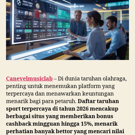
Canevelmusiclab
– Di dunia taruhan olahraga,
penting untuk menemukan platform yang
terpercaya dan menawarkan keuntungan
menarik bagi para petaruh.
Daftar taruhan
sport terpercaya di tahun 2026 mencakup
berbagai situs yang memberikan bonus
cashback mingguan hingga 15%, menarik
perhatian banyak bettor yang mencari nilai