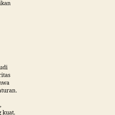
ikan
udi
ritas
ahwa
aturan.
,
 kuat.