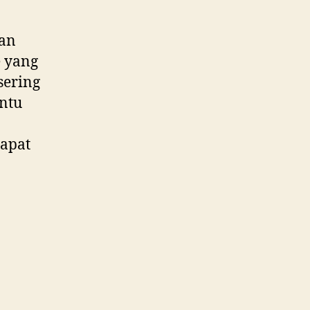
kan
e yang
sering
ntu
dapat