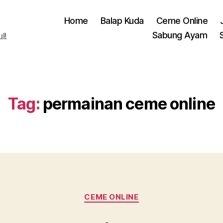
Home
Balap Kuda
Ceme Online
Sabung Ayam
l!
Tag:
permainan ceme online
Categories
CEME ONLINE