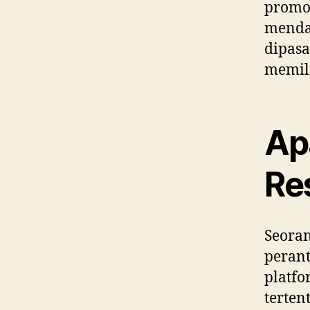
promo
mendap
dipasa
memili
Ap
Re
Seoran
peran
platfo
terten