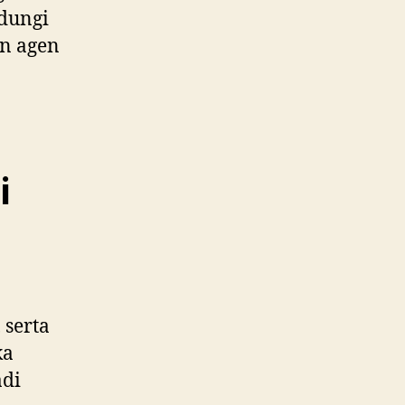
dungi
an agen
i
 serta
ka
adi