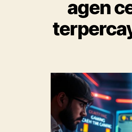
agen ce
terperca