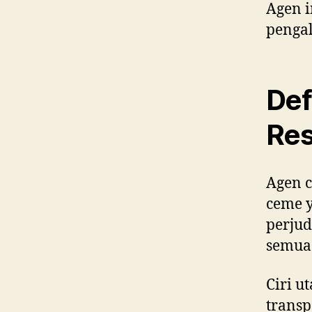
Agen 
penga
Def
Re
Agen c
ceme y
perjud
semua 
Ciri u
transp