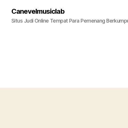
Canevelmusiclab
Situs Judi Online Tempat Para Pemenang Berkumpu