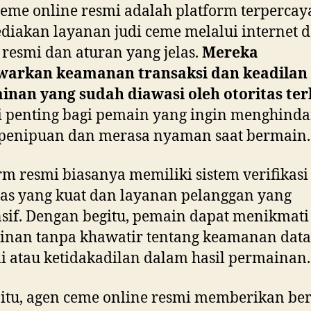
eme online resmi adalah platform terpercay
iakan layanan judi ceme melalui internet 
i resmi dan aturan yang jelas.
Mereka
arkan keamanan transaksi dan keadilan
nan yang sudah diawasi oleh otoritas ter
i penting bagi pemain yang ingin menghinda
 penipuan dan merasa nyaman saat bermain.
rm resmi biasanya memiliki sistem verifikasi
tas yang kuat dan layanan pelanggan yang
sif. Dengan begitu, pemain dapat menikmati
inan tanpa khawatir tentang keamanan data
i atau ketidakadilan dalam hasil permainan.
 itu, agen ceme online resmi memberikan be