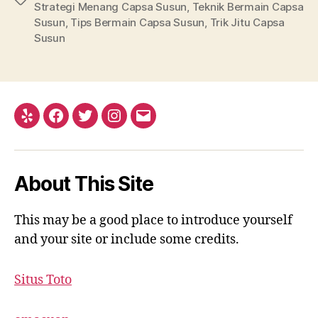
Strategi Menang Capsa Susun
,
Teknik Bermain Capsa
Susun
,
Tips Bermain Capsa Susun
,
Trik Jitu Capsa
Susun
Yelp
Facebook
Twitter
Instagram
Email
About This Site
This may be a good place to introduce yourself
and your site or include some credits.
Situs Toto