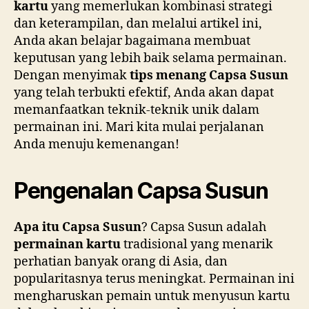
kartu
yang memerlukan kombinasi strategi
dan keterampilan, dan melalui artikel ini,
Anda akan belajar bagaimana membuat
keputusan yang lebih baik selama permainan.
Dengan menyimak
tips menang Capsa Susun
yang telah terbukti efektif, Anda akan dapat
memanfaatkan teknik-teknik unik dalam
permainan ini. Mari kita mulai perjalanan
Anda menuju kemenangan!
Pengenalan Capsa Susun
Apa itu Capsa Susun
? Capsa Susun adalah
permainan kartu
tradisional yang menarik
perhatian banyak orang di Asia, dan
popularitasnya terus meningkat. Permainan ini
mengharuskan pemain untuk menyusun kartu