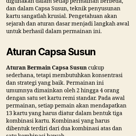
digunakan dalam setiap permainan berbeda,
dan dalam Capsa Susun, teknik penyusunan
kartu sangatlah krusial. Pengetahuan akan
sejarah dan aturan dasar menjadi langkah awal
untuk berhasil dalam permainan ini.
Aturan Capsa Susun
Aturan Bermain Capsa Susun
cukup
sederhana, tetapi membutuhkan konsentrasi
dan strategi yang baik. Permainan ini
umumnya dimainkan oleh 2 hingga 4 orang
dengan satu set kartu remi standar. Pada awal
permainan, setiap pemain akan mendapatkan
13 kartu yang harus diatur dalam bentuk tiga
kombinasi kartu. Kombinasi yang harus
dibentuk terdiri dari dua kombinasi atas dan