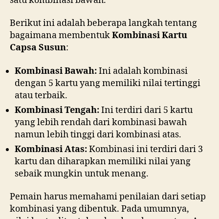
satu kombinasi bawah.
Berikut ini adalah beberapa langkah tentang
bagaimana membentuk
Kombinasi Kartu
Capsa Susun
:
Kombinasi Bawah:
Ini adalah kombinasi
dengan 5 kartu yang memiliki nilai tertinggi
atau terbaik.
Kombinasi Tengah:
Ini terdiri dari 5 kartu
yang lebih rendah dari kombinasi bawah
namun lebih tinggi dari kombinasi atas.
Kombinasi Atas:
Kombinasi ini terdiri dari 3
kartu dan diharapkan memiliki nilai yang
sebaik mungkin untuk menang.
Pemain harus memahami penilaian dari setiap
kombinasi yang dibentuk. Pada umumnya,