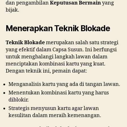
dan pengambilan
Keputusan Bermain
yang
bijak.
Menerapkan Teknik Blokade
Teknik Blokade
merupakan salah satu strategi
yang efektif dalam Capsa Susun. Ini berfungsi
untuk menghalangi langkah lawan dalam
menciptakan kombinasi kartu yang kuat.
Dengan teknik ini, pemain dapat:
Menganalisis kartu yang ada di tangan lawan.
Menentukan kombinasi kartu yang harus
diblokir.
Strategis menyusun kartu agar lawan
kesulitan dalam meraih kemenangan.