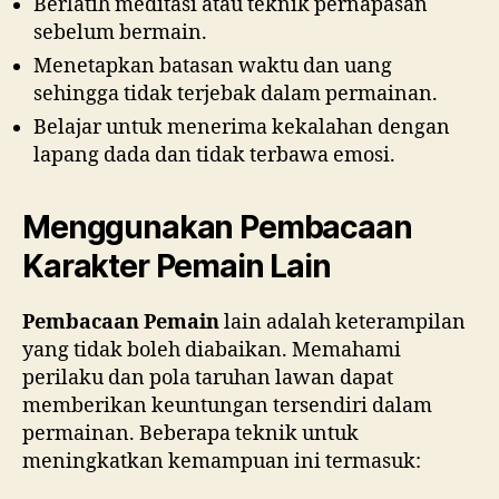
Berlatih meditasi atau teknik pernapasan
sebelum bermain.
Menetapkan batasan waktu dan uang
sehingga tidak terjebak dalam permainan.
Belajar untuk menerima kekalahan dengan
lapang dada dan tidak terbawa emosi.
Menggunakan Pembacaan
Karakter Pemain Lain
Pembacaan Pemain
lain adalah keterampilan
yang tidak boleh diabaikan. Memahami
perilaku dan pola taruhan lawan dapat
memberikan keuntungan tersendiri dalam
permainan. Beberapa teknik untuk
meningkatkan kemampuan ini termasuk: