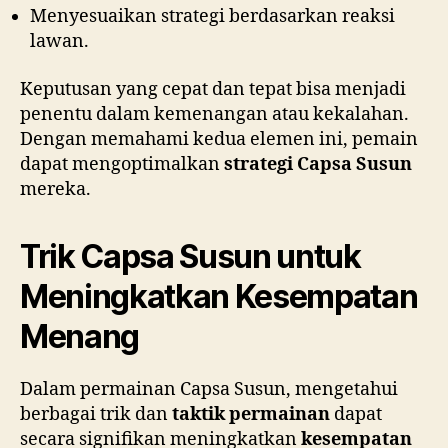
Menyesuaikan strategi berdasarkan reaksi
lawan.
Keputusan yang cepat dan tepat bisa menjadi
penentu dalam kemenangan atau kekalahan.
Dengan memahami kedua elemen ini, pemain
dapat mengoptimalkan
strategi Capsa Susun
mereka.
Trik Capsa Susun untuk
Meningkatkan Kesempatan
Menang
Dalam permainan Capsa Susun, mengetahui
berbagai trik dan
taktik permainan
dapat
secara signifikan meningkatkan
kesempatan