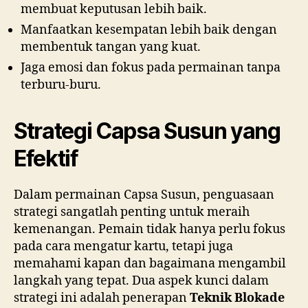
membuat keputusan lebih baik.
Manfaatkan kesempatan lebih baik dengan
membentuk tangan yang kuat.
Jaga emosi dan fokus pada permainan tanpa
terburu-buru.
Strategi Capsa Susun yang
Efektif
Dalam permainan Capsa Susun, penguasaan
strategi sangatlah penting untuk meraih
kemenangan. Pemain tidak hanya perlu fokus
pada cara mengatur kartu, tetapi juga
memahami kapan dan bagaimana mengambil
langkah yang tepat. Dua aspek kunci dalam
strategi ini adalah penerapan
Teknik Blokade