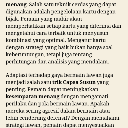
menang
. Salah satu teknik cerdas yang dapat
digunakan adalah pengelolaan kartu dengan
bijak. Pemain yang mahir akan
memperhatikan setiap kartu yang diterima dan
mengetahui cara terbaik untuk menyusun
kombinasi yang optimal. Mengatur kartu
dengan strategi yang baik bukan hanya soal
keberuntungan, tetapi juga tentang
perhitungan dan analisis yang mendalam.
Adaptasi terhadap gaya bermain lawan juga
menjadi salah satu
trik Capsa Susun
yang
penting. Pemain dapat meningkatkan
kesempatan menang
dengan mengamati
perilaku dan pola bermain lawan. Apakah
mereka sering agresif dalam bermain atau
lebih cenderung defensif? Dengan memahami
strategi lawan, pemain dapat menyesuaikan