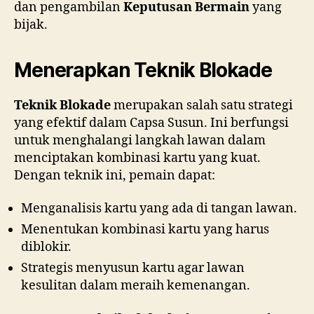
dan pengambilan
Keputusan Bermain
yang
bijak.
Menerapkan Teknik Blokade
Teknik Blokade
merupakan salah satu strategi
yang efektif dalam Capsa Susun. Ini berfungsi
untuk menghalangi langkah lawan dalam
menciptakan kombinasi kartu yang kuat.
Dengan teknik ini, pemain dapat:
Menganalisis kartu yang ada di tangan lawan.
Menentukan kombinasi kartu yang harus
diblokir.
Strategis menyusun kartu agar lawan
kesulitan dalam meraih kemenangan.