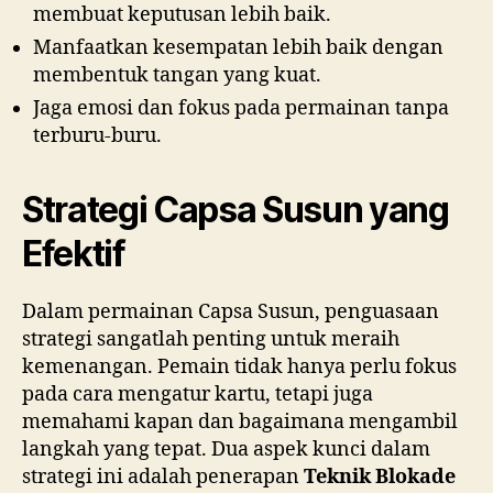
membuat keputusan lebih baik.
Manfaatkan kesempatan lebih baik dengan
membentuk tangan yang kuat.
Jaga emosi dan fokus pada permainan tanpa
terburu-buru.
Strategi Capsa Susun yang
Efektif
Dalam permainan Capsa Susun, penguasaan
strategi sangatlah penting untuk meraih
kemenangan. Pemain tidak hanya perlu fokus
pada cara mengatur kartu, tetapi juga
memahami kapan dan bagaimana mengambil
langkah yang tepat. Dua aspek kunci dalam
strategi ini adalah penerapan
Teknik Blokade