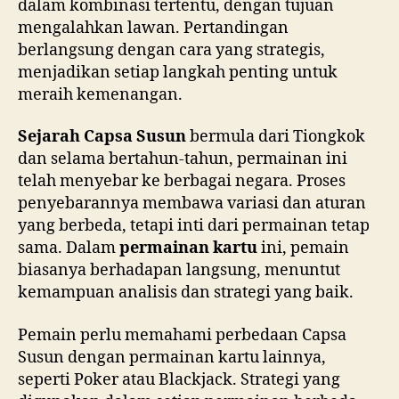
dalam kombinasi tertentu, dengan tujuan
mengalahkan lawan. Pertandingan
berlangsung dengan cara yang strategis,
menjadikan setiap langkah penting untuk
meraih kemenangan.
Sejarah Capsa Susun
bermula dari Tiongkok
dan selama bertahun-tahun, permainan ini
telah menyebar ke berbagai negara. Proses
penyebarannya membawa variasi dan aturan
yang berbeda, tetapi inti dari permainan tetap
sama. Dalam
permainan kartu
ini, pemain
biasanya berhadapan langsung, menuntut
kemampuan analisis dan strategi yang baik.
Pemain perlu memahami perbedaan Capsa
Susun dengan permainan kartu lainnya,
seperti Poker atau Blackjack. Strategi yang