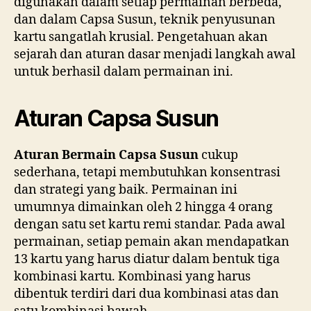
digunakan dalam setiap permainan berbeda,
dan dalam Capsa Susun, teknik penyusunan
kartu sangatlah krusial. Pengetahuan akan
sejarah dan aturan dasar menjadi langkah awal
untuk berhasil dalam permainan ini.
Aturan Capsa Susun
Aturan Bermain Capsa Susun
cukup
sederhana, tetapi membutuhkan konsentrasi
dan strategi yang baik. Permainan ini
umumnya dimainkan oleh 2 hingga 4 orang
dengan satu set kartu remi standar. Pada awal
permainan, setiap pemain akan mendapatkan
13 kartu yang harus diatur dalam bentuk tiga
kombinasi kartu. Kombinasi yang harus
dibentuk terdiri dari dua kombinasi atas dan