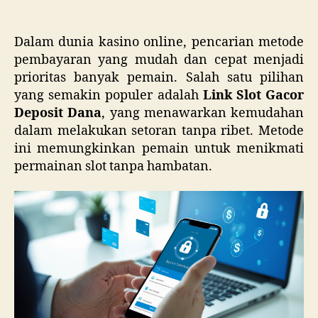
Dalam dunia kasino online, pencarian metode
pembayaran yang mudah dan cepat menjadi
prioritas banyak pemain. Salah satu pilihan
yang semakin populer adalah
Link Slot Gacor
Deposit Dana
, yang menawarkan kemudahan
dalam melakukan setoran tanpa ribet. Metode
ini memungkinkan pemain untuk menikmati
permainan slot tanpa hambatan.