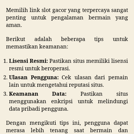
Memilih link slot gacor yang terpercaya sangat
penting untuk pengalaman bermain yang
aman.
Berikut adalah beberapa tips untuk
memastikan keamanan:
Lisensi Resmi:
Pastikan situs memiliki lisensi
resmi untuk beroperasi.
Ulasan Pengguna:
Cek ulasan dari pemain
lain untuk mengetahui reputasi situs.
Keamanan Data:
Pastikan situs
menggunakan enkripsi untuk melindungi
data pribadi pengguna.
Dengan mengikuti tips ini, pengguna dapat
merasa lebih tenang saat bermain dan