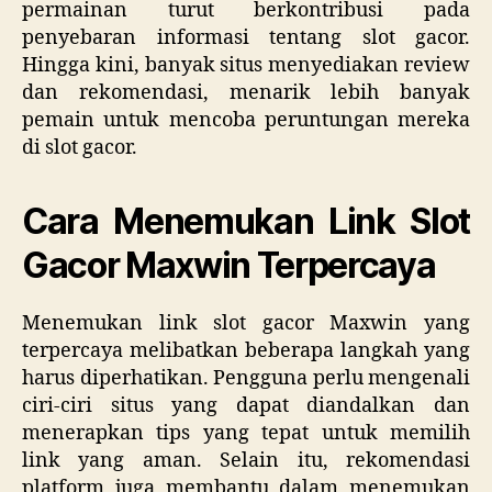
permainan turut berkontribusi pada
penyebaran informasi tentang slot gacor.
Hingga kini, banyak situs menyediakan review
dan rekomendasi, menarik lebih banyak
pemain untuk mencoba peruntungan mereka
di slot gacor.
Cara Menemukan Link Slot
Gacor Maxwin Terpercaya
Menemukan link slot gacor Maxwin yang
terpercaya melibatkan beberapa langkah yang
harus diperhatikan. Pengguna perlu mengenali
ciri-ciri situs yang dapat diandalkan dan
menerapkan tips yang tepat untuk memilih
link yang aman. Selain itu, rekomendasi
platform juga membantu dalam menemukan