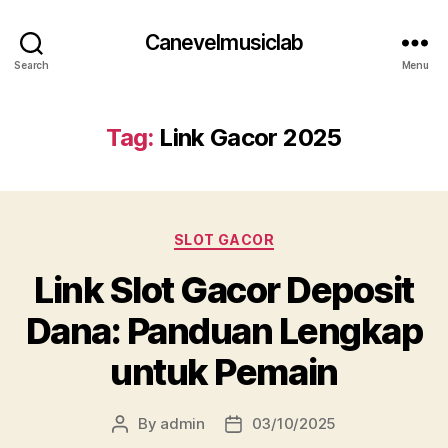
Canevelmusiclab
Search
Menu
Tag:
Link Gacor 2025
Categories
SLOT GACOR
Link Slot Gacor Deposit
Dana: Panduan Lengkap
untuk Pemain
By
admin
03/10/2025
Post
Post
author
date