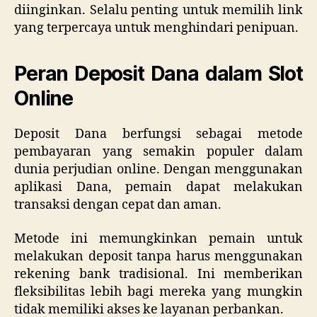
diinginkan. Selalu penting untuk memilih link
yang terpercaya untuk menghindari penipuan.
Peran Deposit Dana dalam Slot
Online
Deposit Dana berfungsi sebagai metode
pembayaran yang semakin populer dalam
dunia perjudian online. Dengan menggunakan
aplikasi Dana, pemain dapat melakukan
transaksi dengan cepat dan aman.
Metode ini memungkinkan pemain untuk
melakukan deposit tanpa harus menggunakan
rekening bank tradisional. Ini memberikan
fleksibilitas lebih bagi mereka yang mungkin
tidak memiliki akses ke layanan perbankan.