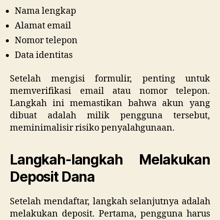
Nama lengkap
Alamat email
Nomor telepon
Data identitas
Setelah mengisi formulir, penting untuk
memverifikasi email atau nomor telepon.
Langkah ini memastikan bahwa akun yang
dibuat adalah milik pengguna tersebut,
meminimalisir risiko penyalahgunaan.
Langkah-langkah Melakukan
Deposit Dana
Setelah mendaftar, langkah selanjutnya adalah
melakukan deposit. Pertama, pengguna harus