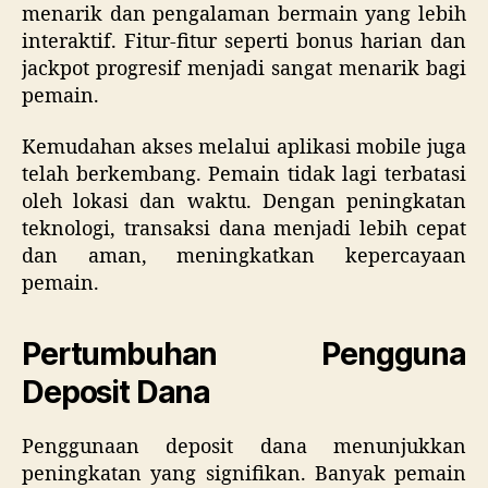
menarik dan pengalaman bermain yang lebih
interaktif. Fitur-fitur seperti bonus harian dan
jackpot progresif menjadi sangat menarik bagi
pemain.
Kemudahan akses melalui aplikasi mobile juga
telah berkembang. Pemain tidak lagi terbatasi
oleh lokasi dan waktu. Dengan peningkatan
teknologi, transaksi dana menjadi lebih cepat
dan aman, meningkatkan kepercayaan
pemain.
Pertumbuhan Pengguna
Deposit Dana
Penggunaan deposit dana menunjukkan
peningkatan yang signifikan. Banyak pemain