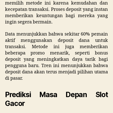
memilih metode ini karena kemudahan dan
kecepatan transaksi. Proses deposit yang instan
memberikan keuntungan bagi mereka yang
ingin segera bermain.
Data menunjukkan bahwa sekitar 60% pemain
aktif menggunakan deposit dana untuk
transaksi. Metode ini juga memberikan
beberapa promo menarik, seperti bonus
deposit yang meningkatkan daya tarik bagi
pengguna baru. Tren ini menunjukkan bahwa
deposit dana akan terus menjadi pilihan utama
di pasar.
Prediksi Masa Depan Slot
Gacor