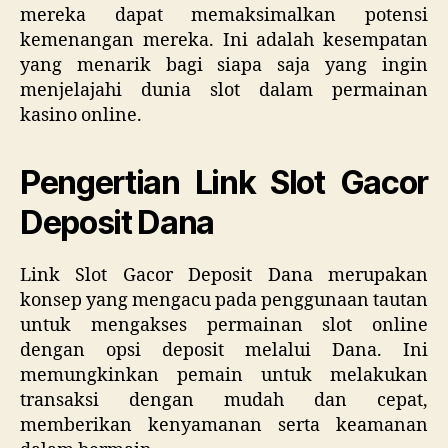
mereka dapat memaksimalkan potensi
kemenangan mereka. Ini adalah kesempatan
yang menarik bagi siapa saja yang ingin
menjelajahi dunia slot dalam permainan
kasino online.
Pengertian Link Slot Gacor
Deposit Dana
Link Slot Gacor Deposit Dana merupakan
konsep yang mengacu pada penggunaan tautan
untuk mengakses permainan slot online
dengan opsi deposit melalui Dana. Ini
memungkinkan pemain untuk melakukan
transaksi dengan mudah dan cepat,
memberikan kenyamanan serta keamanan