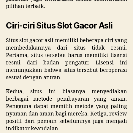
pilihan terbaik.
Ciri-ciri Situs Slot Gacor Asli
Situs slot gacor asli memiliki beberapa ciri yang
membedakannya dari situs tidak resmi.
Pertama, situs tersebut harus memiliki lisensi
resmi dari badan pengatur. Lisensi ini
menunjukkan bahwa situs tersebut beroperasi
sesuai dengan aturan.
Kedua, situs ini biasanya menyediakan
berbagai metode pembayaran yang aman.
Pengguna dapat memilih metode yang paling
nyaman dan aman bagi mereka. Ketiga, review
positif dari pemain sebelumnya juga menjadi
indikator keandalan.