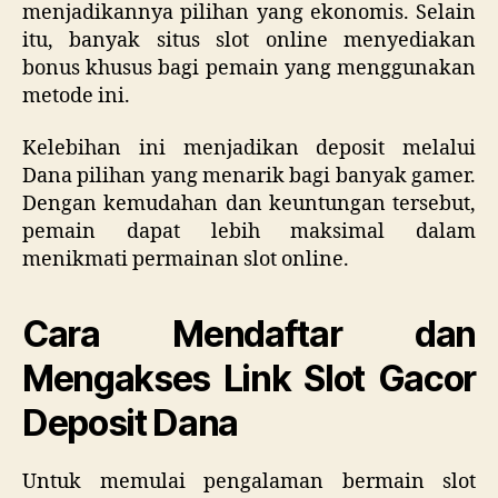
menjadikannya pilihan yang ekonomis. Selain
itu, banyak situs slot online menyediakan
bonus khusus bagi pemain yang menggunakan
metode ini.
Kelebihan ini menjadikan deposit melalui
Dana pilihan yang menarik bagi banyak gamer.
Dengan kemudahan dan keuntungan tersebut,
pemain dapat lebih maksimal dalam
menikmati permainan slot online.
Cara Mendaftar dan
Mengakses Link Slot Gacor
Deposit Dana
Untuk memulai pengalaman bermain slot