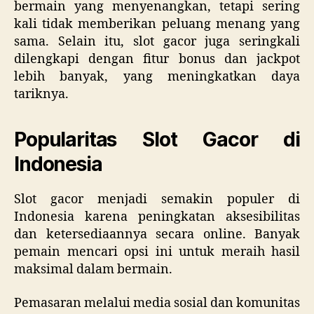
bermain yang menyenangkan, tetapi sering
kali tidak memberikan peluang menang yang
sama. Selain itu, slot gacor juga seringkali
dilengkapi dengan fitur bonus dan jackpot
lebih banyak, yang meningkatkan daya
tariknya.
Popularitas Slot Gacor di
Indonesia
Slot gacor menjadi semakin populer di
Indonesia karena peningkatan aksesibilitas
dan ketersediaannya secara online. Banyak
pemain mencari opsi ini untuk meraih hasil
maksimal dalam bermain.
Pemasaran melalui media sosial dan komunitas