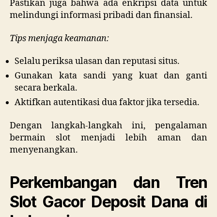
Pastikan juga bahwa ada enkripsi data untuk
melindungi informasi pribadi dan finansial.
Tips menjaga keamanan:
Selalu periksa ulasan dan reputasi situs.
Gunakan kata sandi yang kuat dan ganti
secara berkala.
Aktifkan autentikasi dua faktor jika tersedia.
Dengan langkah-langkah ini, pengalaman
bermain slot menjadi lebih aman dan
menyenangkan.
Perkembangan dan Tren
Slot Gacor Deposit Dana di