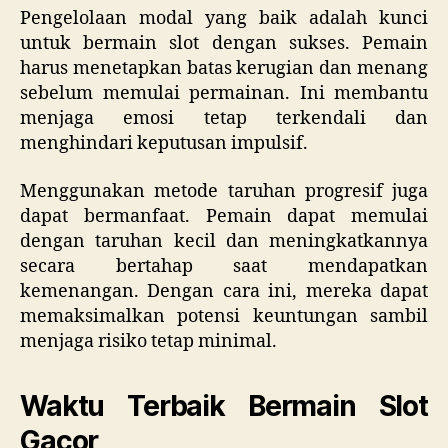
Pengelolaan modal yang baik adalah kunci
untuk bermain slot dengan sukses. Pemain
harus menetapkan batas kerugian dan menang
sebelum memulai permainan. Ini membantu
menjaga emosi tetap terkendali dan
menghindari keputusan impulsif.
Menggunakan metode taruhan progresif juga
dapat bermanfaat. Pemain dapat memulai
dengan taruhan kecil dan meningkatkannya
secara bertahap saat mendapatkan
kemenangan. Dengan cara ini, mereka dapat
memaksimalkan potensi keuntungan sambil
menjaga risiko tetap minimal.
Waktu Terbaik Bermain Slot
Gacor