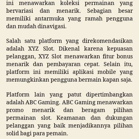
ini menawarkan koleksi permainan yang
bervariasi dan menarik. Sebagian besar
memiliki antarmuka yang ramah pengguna
dan mudah dinavigasi.
Salah satu platform yang direkomendasikan
adalah XYZ Slot. Dikenal karena kepuasan
pelanggan, XYZ Slot menawarkan fitur bonus
menarik dan pembayaran cepat. Selain itu,
platform ini memiliki aplikasi mobile yang
memungkinkan pengguna bermain kapan saja.
Platform lain yang patut dipertimbangkan
adalah ABC Gaming. ABC Gaming menawarkan
promo menarik dan beragam pilihan
permainan slot. Keamanan dan dukungan
pelanggan yang baik menjadikannya pilihan
solid bagi para pemain.