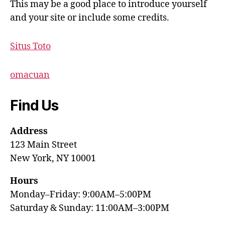
This may be a good place to introduce yourself
and your site or include some credits.
Situs Toto
omacuan
Find Us
Address
123 Main Street
New York, NY 10001
Hours
Monday–Friday: 9:00AM–5:00PM
Saturday & Sunday: 11:00AM–3:00PM