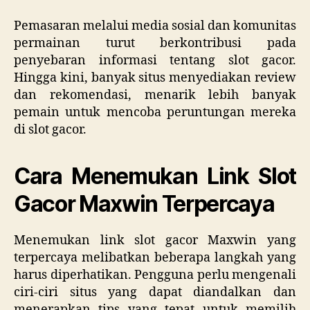
Pemasaran melalui media sosial dan komunitas
permainan turut berkontribusi pada
penyebaran informasi tentang slot gacor.
Hingga kini, banyak situs menyediakan review
dan rekomendasi, menarik lebih banyak
pemain untuk mencoba peruntungan mereka
di slot gacor.
Cara Menemukan Link Slot
Gacor Maxwin Terpercaya
Menemukan link slot gacor Maxwin yang
terpercaya melibatkan beberapa langkah yang
harus diperhatikan. Pengguna perlu mengenali
ciri-ciri situs yang dapat diandalkan dan
menerapkan tips yang tepat untuk memilih