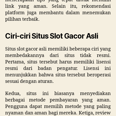
link yang aman. Selain itu, rekomendasi
platform juga membantu dalam menemukan
pilihan terbaik.
Ciri-ciri Situs Slot Gacor Asli
Situs slot gacor asli memiliki beberapa ciri yang
membedakannya dari situs tidak resmi.
Pertama, situs tersebut harus memiliki lisensi
resmi dari badan pengatur. Lisensi ini
menunjukkan bahwa situs tersebut beroperasi
sesuai dengan aturan.
Kedua, situs ini biasanya menyediakan
berbagai metode pembayaran yang aman.
Pengguna dapat memilih metode yang paling
nyaman dan aman bagi mereka. Ketiga, review