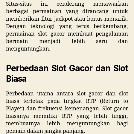
Situs-situs ini cenderung menawarkan
berbagai permainan yang dirancang untuk
memberikan fitur jackpot atau bonus menarik.
Dengan teknologi yang terus berkembang,
permainan slot gacor membuat pengalaman
bermain menjadi lebih seru dan
menguntungkan.
Perbedaan Slot Gacor dan Slot
Biasa
Perbedaan utama antara slot gacor dan slot
biasa terletak pada tingkat RTP (Return to
Player) dan frekuensi kemenangan. Slot gacor
biasanya memiliki RTP yang lebih tinggi,
membuatnya lebih menguntungkan bagi
pemain dalam jangka panjang.