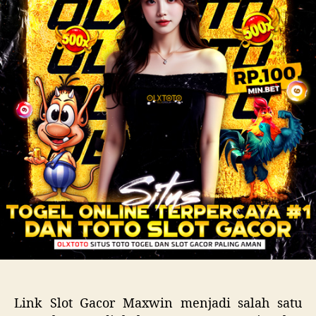
Link Slot Gacor Maxwin menjadi salah satu