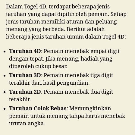
Dalam Togel 4D, terdapat beberapa jenis
taruhan yang dapat dipilih oleh pemain. Setiap
jenis taruhan memiliki aturan dan peluang
menang yang berbeda. Berikut adalah
beberapa jenis taruhan umum dalam Togel 4D:
Taruhan 4D
: Pemain menebak empat digit
dengan tepat. Jika menang, hadiah yang
diperoleh cukup besar.
Taruhan 3D
: Pemain menebak tiga digit
terakhir dari hasil pengundian.
Taruhan 2D
: Pemain menebak dua digit
terakhir.
Taruhan Colok Bebas
: Memungkinkan
pemain untuk menang tanpa harus menebak
urutan angka.