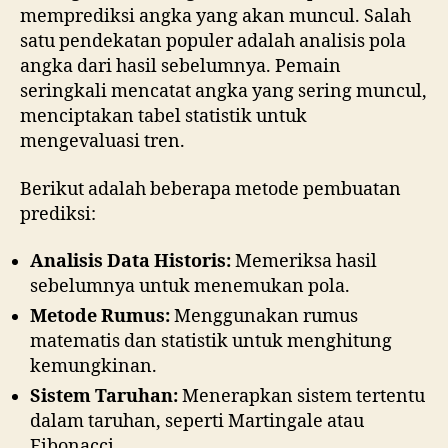
memprediksi angka yang akan muncul. Salah
satu pendekatan populer adalah analisis pola
angka dari hasil sebelumnya. Pemain
seringkali mencatat angka yang sering muncul,
menciptakan tabel statistik untuk
mengevaluasi tren.
Berikut adalah beberapa metode pembuatan
prediksi:
Analisis Data Historis:
Memeriksa hasil
sebelumnya untuk menemukan pola.
Metode Rumus:
Menggunakan rumus
matematis dan statistik untuk menghitung
kemungkinan.
Sistem Taruhan:
Menerapkan sistem tertentu
dalam taruhan, seperti Martingale atau
Fibonacci.