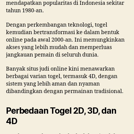
mendapatkan popularitas di Indonesia sekitar
tahun 1980-an.
Dengan perkembangan teknologi, togel
kemudian bertransformasi ke dalam bentuk
online pada awal 2000-an. Ini memungkinkan
akses yang lebih mudah dan memperluas
jangkauan pemain di seluruh dunia.
Banyak situs judi online kini menawarkan
berbagai varian togel, termasuk 4D, dengan
sistem yang lebih aman dan nyaman
dibandingkan dengan permainan tradisional.
Perbedaan Togel 2D, 3D, dan
4D