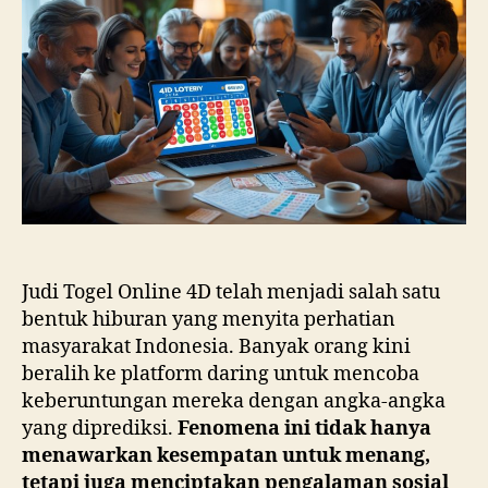
Judi Togel Online 4D telah menjadi salah satu
bentuk hiburan yang menyita perhatian
masyarakat Indonesia. Banyak orang kini
beralih ke platform daring untuk mencoba
keberuntungan mereka dengan angka-angka
yang diprediksi.
Fenomena ini tidak hanya
menawarkan kesempatan untuk menang,
tetapi juga menciptakan pengalaman sosial