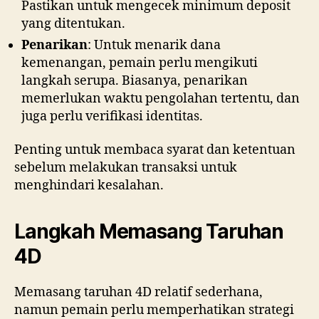
Pastikan untuk mengecek minimum deposit
yang ditentukan.
Penarikan
: Untuk menarik dana
kemenangan, pemain perlu mengikuti
langkah serupa. Biasanya, penarikan
memerlukan waktu pengolahan tertentu, dan
juga perlu verifikasi identitas.
Penting untuk membaca syarat dan ketentuan
sebelum melakukan transaksi untuk
menghindari kesalahan.
Langkah Memasang Taruhan
4D
Memasang taruhan 4D relatif sederhana,
namun pemain perlu memperhatikan strategi