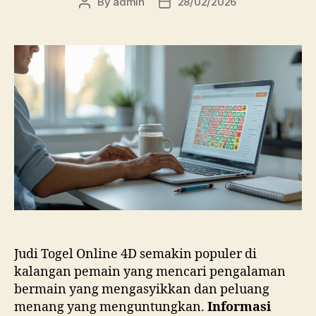
By
admin
28/02/2026
Post
Post
author
date
Judi Togel Online 4D semakin populer di
kalangan pemain yang mencari pengalaman
bermain yang mengasyikkan dan peluang
menang yang menguntungkan.
Informasi