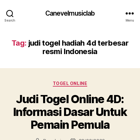
Canevelmusiclab
Search
Menu
Tag:
judi togel hadiah 4d terbesar
resmi Indonesia
Categories
TOGEL ONLINE
Judi Togel Online 4D:
Informasi Dasar Untuk
Pemain Pemula