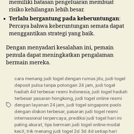
memiliki batasan pengeluaran membuat
risiko kehilangan lebih besar.
Terlalu bergantung pada keberuntungan
:
Percaya bahwa keberuntungan semata dapat
menggantikan strategi yang baik.
Dengan menyadari kesalahan ini, pemain
pemula dapat meningkatkan pengalaman
bermain mereka.
cara menang judi togel dengan rumus jitu
,
judi togel
deposit pulsa tanpa potongan 24 jam
,
judi togel
hadiah 4d terbesar resmi Indonesia
,
judi togel hadiah
terbesar pasaran hongkong
,
judi togel online resmi
dengan layanan 24 jam
,
judi togel singapore pools
Tags
dengan diskon terbesar
,
pasaran judi togel resmi
internasional terpercaya
,
prediksi judi togel hari ini
paling akurat
,
tips bermain judi togel online modal
kecil
,
trik menang judi togel 2d 3d 4d setiap hari