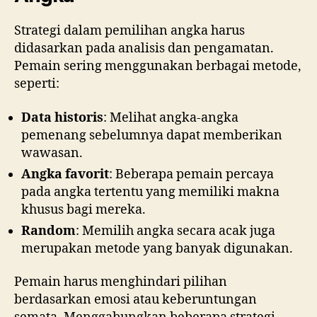
Strategi dalam pemilihan angka harus
didasarkan pada analisis dan pengamatan.
Pemain sering menggunakan berbagai metode,
seperti:
Data historis
: Melihat angka-angka
pemenang sebelumnya dapat memberikan
wawasan.
Angka favorit
: Beberapa pemain percaya
pada angka tertentu yang memiliki makna
khusus bagi mereka.
Random
: Memilih angka secara acak juga
merupakan metode yang banyak digunakan.
Pemain harus menghindari pilihan
berdasarkan emosi atau keberuntungan