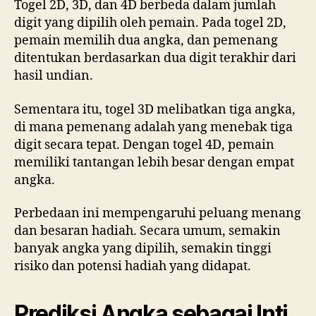
Togel 2D, 3D, dan 4D berbeda dalam jumlah
digit yang dipilih oleh pemain. Pada togel 2D,
pemain memilih dua angka, dan pemenang
ditentukan berdasarkan dua digit terakhir dari
hasil undian.
Sementara itu, togel 3D melibatkan tiga angka,
di mana pemenang adalah yang menebak tiga
digit secara tepat. Dengan togel 4D, pemain
memiliki tantangan lebih besar dengan empat
angka.
Perbedaan ini mempengaruhi peluang menang
dan besaran hadiah. Secara umum, semakin
banyak angka yang dipilih, semakin tinggi
risiko dan potensi hadiah yang didapat.
Prediksi Angka sebagai Inti