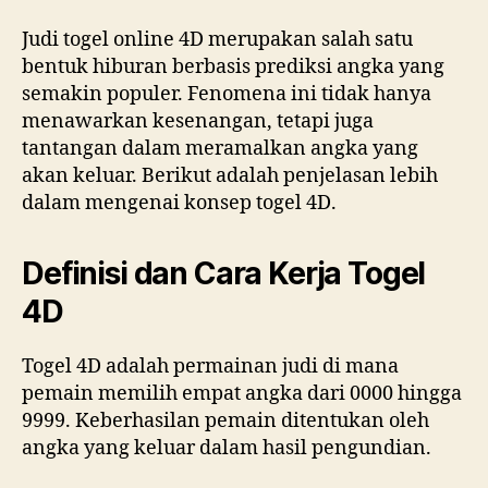
Judi togel online 4D merupakan salah satu
bentuk hiburan berbasis prediksi angka yang
semakin populer. Fenomena ini tidak hanya
menawarkan kesenangan, tetapi juga
tantangan dalam meramalkan angka yang
akan keluar. Berikut adalah penjelasan lebih
dalam mengenai konsep togel 4D.
Definisi dan Cara Kerja Togel
4D
Togel 4D adalah permainan judi di mana
pemain memilih empat angka dari 0000 hingga
9999. Keberhasilan pemain ditentukan oleh
angka yang keluar dalam hasil pengundian.