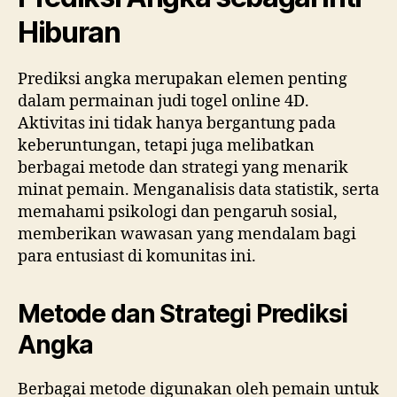
Hiburan
Prediksi angka merupakan elemen penting
dalam permainan judi togel online 4D.
Aktivitas ini tidak hanya bergantung pada
keberuntungan, tetapi juga melibatkan
berbagai metode dan strategi yang menarik
minat pemain. Menganalisis data statistik, serta
memahami psikologi dan pengaruh sosial,
memberikan wawasan yang mendalam bagi
para entusiast di komunitas ini.
Metode dan Strategi Prediksi
Angka
Berbagai metode digunakan oleh pemain untuk