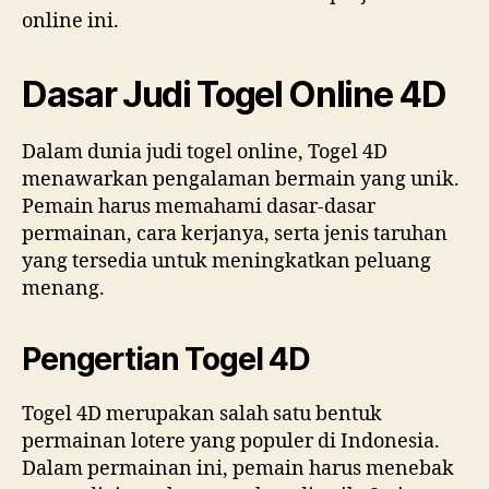
online ini.
Dasar Judi Togel Online 4D
Dalam dunia judi togel online, Togel 4D
menawarkan pengalaman bermain yang unik.
Pemain harus memahami dasar-dasar
permainan, cara kerjanya, serta jenis taruhan
yang tersedia untuk meningkatkan peluang
menang.
Pengertian Togel 4D
Togel 4D merupakan salah satu bentuk
permainan lotere yang populer di Indonesia.
Dalam permainan ini, pemain harus menebak