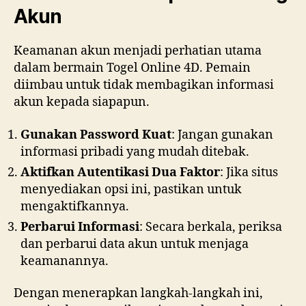
Akun
Keamanan akun menjadi perhatian utama
dalam bermain Togel Online 4D. Pemain
diimbau untuk tidak membagikan informasi
akun kepada siapapun.
Gunakan Password Kuat
: Jangan gunakan
informasi pribadi yang mudah ditebak.
Aktifkan Autentikasi Dua Faktor
: Jika situs
menyediakan opsi ini, pastikan untuk
mengaktifkannya.
Perbarui Informasi
: Secara berkala, periksa
dan perbarui data akun untuk menjaga
keamanannya.
Dengan menerapkan langkah-langkah ini,