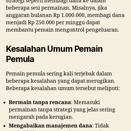
strategi seperti membagi dana ke dalam
beberapa sesi permainan. Misalnya, jika
anggaran bulanan Rp 1.000.000, membagi dana
menjadi Rp 250.000 per minggu dapat
membantu pemain mengontrol pengeluaran.
Kesalahan Umum Pemain
Pemula
Pemain pemula sering kali terjebak dalam
beberapa kesalahan yang dapat merugikan.
Beberapa kesalahan umum tersebut meliputi:
Bermain tanpa rencana
: Memasuki
permainan tanpa strategi yang jelas sering
mengarah pada kerugian.
Mengabaikan manajemen dana
: Tidak