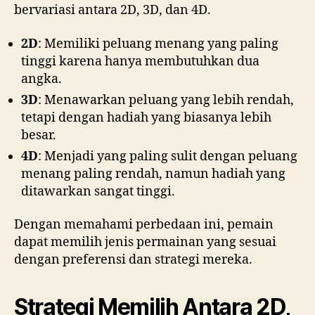
bervariasi antara 2D, 3D, dan 4D.
2D
: Memiliki peluang menang yang paling
tinggi karena hanya membutuhkan dua
angka.
3D
: Menawarkan peluang yang lebih rendah,
tetapi dengan hadiah yang biasanya lebih
besar.
4D
: Menjadi yang paling sulit dengan peluang
menang paling rendah, namun hadiah yang
ditawarkan sangat tinggi.
Dengan memahami perbedaan ini, pemain
dapat memilih jenis permainan yang sesuai
dengan preferensi dan strategi mereka.
Strategi Memilih Antara 2D,