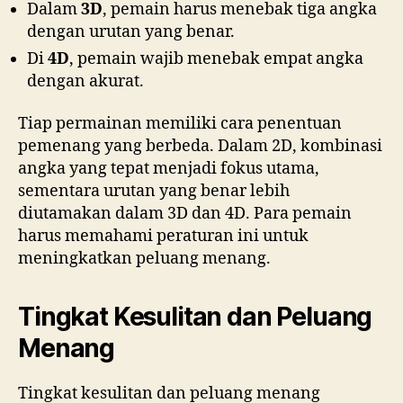
Dalam
3D
, pemain harus menebak tiga angka
dengan urutan yang benar.
Di
4D
, pemain wajib menebak empat angka
dengan akurat.
Tiap permainan memiliki cara penentuan
pemenang yang berbeda. Dalam 2D, kombinasi
angka yang tepat menjadi fokus utama,
sementara urutan yang benar lebih
diutamakan dalam 3D dan 4D. Para pemain
harus memahami peraturan ini untuk
meningkatkan peluang menang.
Tingkat Kesulitan dan Peluang
Menang
Tingkat kesulitan dan peluang menang