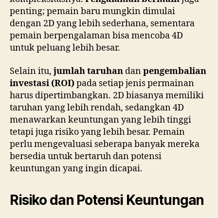
penting; pemain baru mungkin dimulai
dengan 2D yang lebih sederhana, sementara
pemain berpengalaman bisa mencoba 4D
untuk peluang lebih besar.
Selain itu,
jumlah taruhan
dan
pengembalian
investasi (ROI)
pada setiap jenis permainan
harus dipertimbangkan. 2D biasanya memiliki
taruhan yang lebih rendah, sedangkan 4D
menawarkan keuntungan yang lebih tinggi
tetapi juga risiko yang lebih besar. Pemain
perlu mengevaluasi seberapa banyak mereka
bersedia untuk bertaruh dan potensi
keuntungan yang ingin dicapai.
Risiko dan Potensi Keuntungan