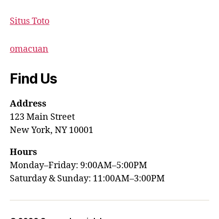
Situs Toto
omacuan
Find Us
Address
123 Main Street
New York, NY 10001
Hours
Monday–Friday: 9:00AM–5:00PM
Saturday & Sunday: 11:00AM–3:00PM