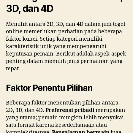
3D, dan 4D
Memilih antara 2D, 3D, dan 4D dalam judi togel
online memerlukan perhatian pada beberapa
faktor kunci. Setiap kategori memiliki
karakteristik unik yang mempengaruhi
keputusan pemain. Berikut adalah aspek-aspek
penting dalam memilih jenis permainan yang
tepat.
Faktor Penentu Pilihan
Beberapa faktor menentukan pilihan antara
2D, 3D, dan 4D.
Preferensi pribadi
merupakan
yang utama; pemain mungkin lebih menyukai
satu format karena kesederhanaan atau
kompleksitasnya.
Pengalaman bermain
juga