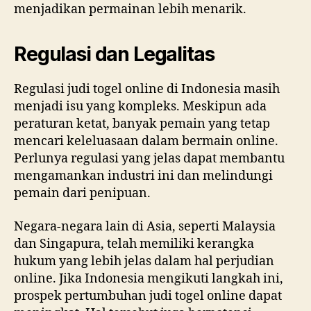
menjadikan permainan lebih menarik.
Regulasi dan Legalitas
Regulasi judi togel online di Indonesia masih
menjadi isu yang kompleks. Meskipun ada
peraturan ketat, banyak pemain yang tetap
mencari keleluasaan dalam bermain online.
Perlunya regulasi yang jelas dapat membantu
mengamankan industri ini dan melindungi
pemain dari penipuan.
Negara-negara lain di Asia, seperti Malaysia
dan Singapura, telah memiliki kerangka
hukum yang lebih jelas dalam hal perjudian
online. Jika Indonesia mengikuti langkah ini,
prospek pertumbuhan judi togel online dapat