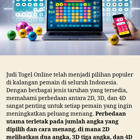
Judi Togel Online telah menjadi pilihan populer
di kalangan pemain di seluruh Indonesia.
Dengan berbagai jenis taruhan yang tersedia,
memahami perbedaan antara 2D, 3D, dan 4D
sangat penting untuk setiap pemain yang ingin
meningkatkan peluang menang.
Perbedaan
utama terletak pada jumlah angka yang
dipilih dan cara menang, di mana 2D
melibatkan dua angka, 3D tiga angka, dan 4D