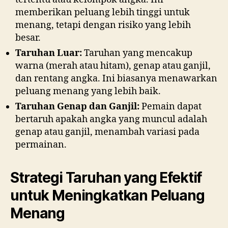
memberikan peluang lebih tinggi untuk
menang, tetapi dengan risiko yang lebih
besar.
Taruhan Luar:
Taruhan yang mencakup
warna (merah atau hitam), genap atau ganjil,
dan rentang angka. Ini biasanya menawarkan
peluang menang yang lebih baik.
Taruhan Genap dan Ganjil:
Pemain dapat
bertaruh apakah angka yang muncul adalah
genap atau ganjil, menambah variasi pada
permainan.
Strategi Taruhan yang Efektif
untuk Meningkatkan Peluang
Menang