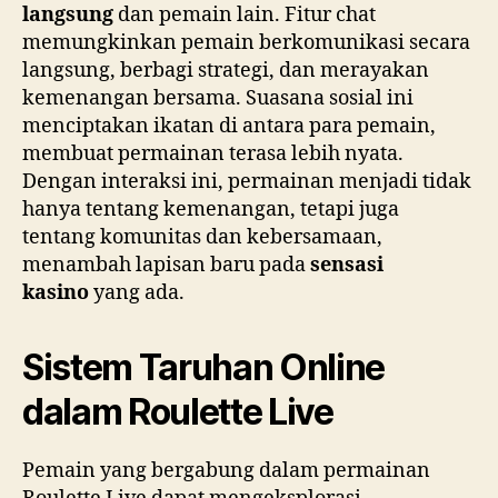
langsung
dan pemain lain. Fitur chat
memungkinkan pemain berkomunikasi secara
langsung, berbagi strategi, dan merayakan
kemenangan bersama. Suasana sosial ini
menciptakan ikatan di antara para pemain,
membuat permainan terasa lebih nyata.
Dengan interaksi ini, permainan menjadi tidak
hanya tentang kemenangan, tetapi juga
tentang komunitas dan kebersamaan,
menambah lapisan baru pada
sensasi
kasino
yang ada.
Sistem Taruhan Online
dalam Roulette Live
Pemain yang bergabung dalam permainan