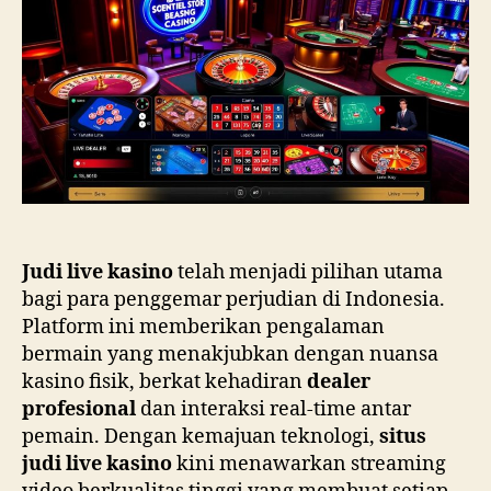
Judi live kasino
telah menjadi pilihan utama
bagi para penggemar perjudian di Indonesia.
Platform ini memberikan pengalaman
bermain yang menakjubkan dengan nuansa
kasino fisik, berkat kehadiran
dealer
profesional
dan interaksi real-time antar
pemain. Dengan kemajuan teknologi,
situs
judi live kasino
kini menawarkan streaming