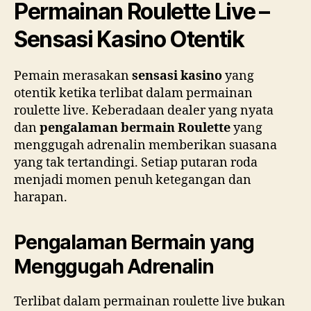
Permainan Roulette Live –
Sensasi Kasino Otentik
Pemain merasakan
sensasi kasino
yang
otentik ketika terlibat dalam permainan
roulette live. Keberadaan dealer yang nyata
dan
pengalaman bermain Roulette
yang
menggugah adrenalin memberikan suasana
yang tak tertandingi. Setiap putaran roda
menjadi momen penuh ketegangan dan
harapan.
Pengalaman Bermain yang
Menggugah Adrenalin
Terlibat dalam permainan roulette live bukan