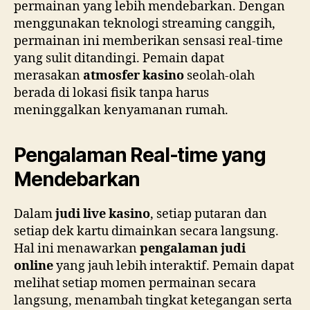
permainan yang lebih mendebarkan. Dengan
menggunakan teknologi streaming canggih,
permainan ini memberikan sensasi real-time
yang sulit ditandingi. Pemain dapat
merasakan
atmosfer kasino
seolah-olah
berada di lokasi fisik tanpa harus
meninggalkan kenyamanan rumah.
Pengalaman Real-time yang
Mendebarkan
Dalam
judi live kasino
, setiap putaran dan
setiap dek kartu dimainkan secara langsung.
Hal ini menawarkan
pengalaman judi
online
yang jauh lebih interaktif. Pemain dapat
melihat setiap momen permainan secara
langsung, menambah tingkat ketegangan serta