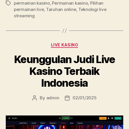
permainan kasino
,
Permainan kasino
,
Pilihan
Tags
permainan live
,
Taruhan online
,
Teknologi live
streaming
Categories
LIVE KASINO
Keunggulan Judi Live
Kasino Terbaik
Indonesia
By
admin
02/01/2025
Post
Post
author
date