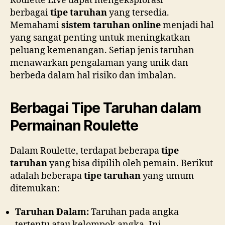
Roulette Live dapat mengeksplorasi
berbagai
tipe taruhan
yang tersedia.
Memahami
sistem taruhan online
menjadi hal
yang sangat penting untuk meningkatkan
peluang kemenangan. Setiap jenis taruhan
menawarkan pengalaman yang unik dan
berbeda dalam hal risiko dan imbalan.
Berbagai Tipe Taruhan dalam
Permainan Roulette
Dalam Roulette, terdapat beberapa
tipe
taruhan
yang bisa dipilih oleh pemain. Berikut
adalah beberapa
tipe taruhan
yang umum
ditemukan:
Taruhan Dalam:
Taruhan pada angka
tertentu atau kelompok angka. Ini