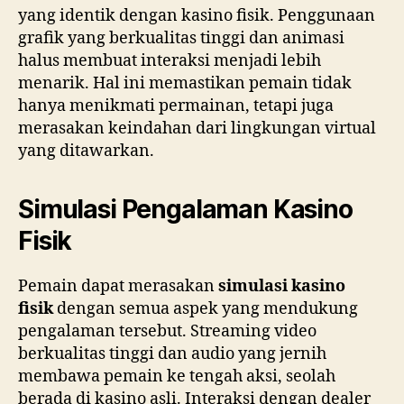
yang identik dengan kasino fisik. Penggunaan
grafik yang berkualitas tinggi dan animasi
halus membuat interaksi menjadi lebih
menarik. Hal ini memastikan pemain tidak
hanya menikmati permainan, tetapi juga
merasakan keindahan dari lingkungan virtual
yang ditawarkan.
Simulasi Pengalaman Kasino
Fisik
Pemain dapat merasakan
simulasi kasino
fisik
dengan semua aspek yang mendukung
pengalaman tersebut. Streaming video
berkualitas tinggi dan audio yang jernih
membawa pemain ke tengah aksi, seolah
berada di kasino asli. Interaksi dengan dealer