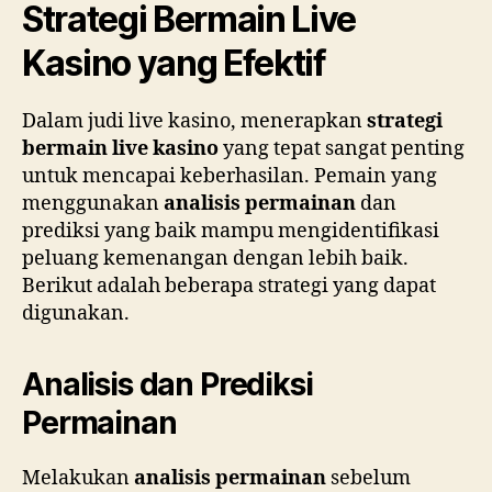
Strategi Bermain Live
Kasino yang Efektif
Dalam judi live kasino, menerapkan
strategi
bermain live kasino
yang tepat sangat penting
untuk mencapai keberhasilan. Pemain yang
menggunakan
analisis permainan
dan
prediksi yang baik mampu mengidentifikasi
peluang kemenangan dengan lebih baik.
Berikut adalah beberapa strategi yang dapat
digunakan.
Analisis dan Prediksi
Permainan
Melakukan
analisis permainan
sebelum