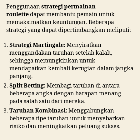
Penggunaan
strategi permainan
roulette
dapat membantu pemain untuk
memaksimalkan keuntungan. Beberapa
strategi yang dapat dipertimbangkan meliputi:
Strategi Martingale:
Menyiratkan
menggandakan taruhan setelah kalah,
sehingga memungkinkan untuk
mendapatkan kembali kerugian dalam jangka
panjang.
Split Betting:
Membagi taruhan di antara
beberapa angka dengan harapan menang
pada salah satu dari mereka.
Taruhan Kombinasi:
Menggabungkan
beberapa tipe taruhan untuk menyebarkan
risiko dan meningkatkan peluang sukses.