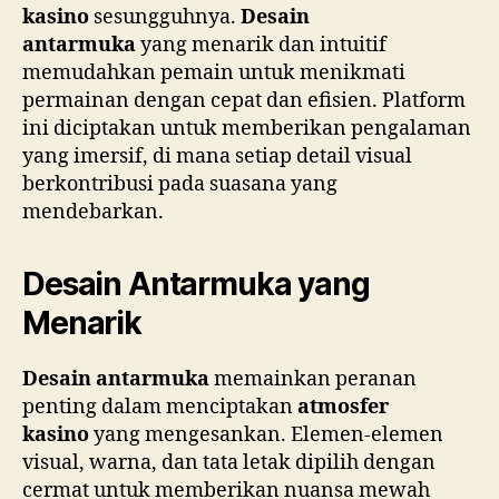
kasino
sesungguhnya.
Desain
antarmuka
yang menarik dan intuitif
memudahkan pemain untuk menikmati
permainan dengan cepat dan efisien. Platform
ini diciptakan untuk memberikan pengalaman
yang imersif, di mana setiap detail visual
berkontribusi pada suasana yang
mendebarkan.
Desain Antarmuka yang
Menarik
Desain antarmuka
memainkan peranan
penting dalam menciptakan
atmosfer
kasino
yang mengesankan. Elemen-elemen
visual, warna, dan tata letak dipilih dengan
cermat untuk memberikan nuansa mewah