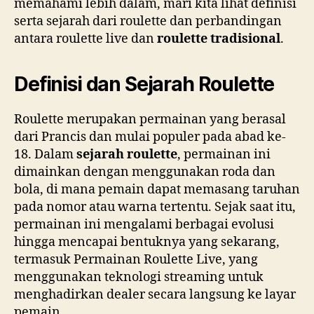
memahami lebih dalam, mari kita lihat definisi
serta sejarah dari roulette dan perbandingan
antara roulette live dan
roulette tradisional
.
Definisi dan Sejarah Roulette
Roulette merupakan permainan yang berasal
dari Prancis dan mulai populer pada abad ke-
18. Dalam
sejarah roulette
, permainan ini
dimainkan dengan menggunakan roda dan
bola, di mana pemain dapat memasang taruhan
pada nomor atau warna tertentu. Sejak saat itu,
permainan ini mengalami berbagai evolusi
hingga mencapai bentuknya yang sekarang,
termasuk Permainan Roulette Live, yang
menggunakan teknologi streaming untuk
menghadirkan dealer secara langsung ke layar
pemain.