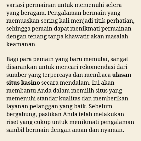
variasi permainan untuk memenuhi selera
yang beragam. Pengalaman bermain yang
memuaskan sering kali menjadi titik perhatian,
sehingga pemain dapat menikmati permainan
dengan tenang tanpa khawatir akan masalah
keamanan.
Bagi para pemain yang baru memulai, sangat
disarankan untuk mencari rekomendasi dari
sumber yang terpercaya dan membaca
ulasan
situs kasino
secara mendalam. Ini akan
membantu Anda dalam memilih situs yang
memenuhi standar kualitas dan memberikan
layanan pelanggan yang baik. Sebelum
bergabung, pastikan Anda telah melakukan
riset yang cukup untuk menikmati pengalaman
sambil bermain dengan aman dan nyaman.