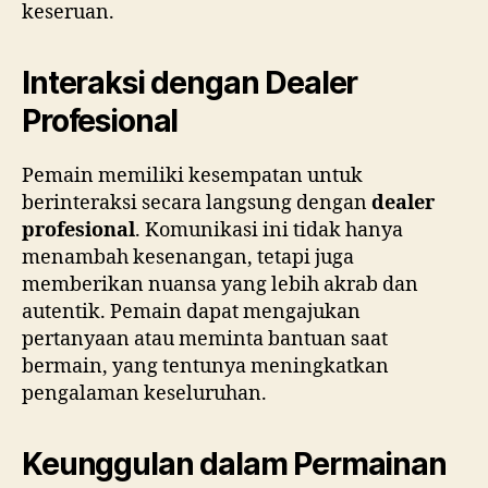
keseruan.
Interaksi dengan Dealer
Profesional
Pemain memiliki kesempatan untuk
berinteraksi secara langsung dengan
dealer
profesional
. Komunikasi ini tidak hanya
menambah kesenangan, tetapi juga
memberikan nuansa yang lebih akrab dan
autentik. Pemain dapat mengajukan
pertanyaan atau meminta bantuan saat
bermain, yang tentunya meningkatkan
pengalaman keseluruhan.
Keunggulan dalam Permainan