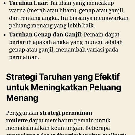
Taruhan Luar:
Taruhan yang mencakup
warna (merah atau hitam), genap atau ganjil,
dan rentang angka. Ini biasanya menawarkan
peluang menang yang lebih baik.
Taruhan Genap dan Ganjil:
Pemain dapat
bertaruh apakah angka yang muncul adalah
genap atau ganjil, menambah variasi pada
permainan.
Strategi Taruhan yang Efektif
untuk Meningkatkan Peluang
Menang
Penggunaan
strategi permainan
roulette
dapat membantu pemain untuk
memaksimalkan keuntungan. Beberapa