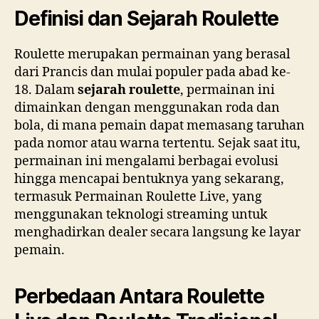
Definisi dan Sejarah Roulette
Roulette merupakan permainan yang berasal
dari Prancis dan mulai populer pada abad ke-
18. Dalam
sejarah roulette
, permainan ini
dimainkan dengan menggunakan roda dan
bola, di mana pemain dapat memasang taruhan
pada nomor atau warna tertentu. Sejak saat itu,
permainan ini mengalami berbagai evolusi
hingga mencapai bentuknya yang sekarang,
termasuk Permainan Roulette Live, yang
menggunakan teknologi streaming untuk
menghadirkan dealer secara langsung ke layar
pemain.
Perbedaan Antara Roulette