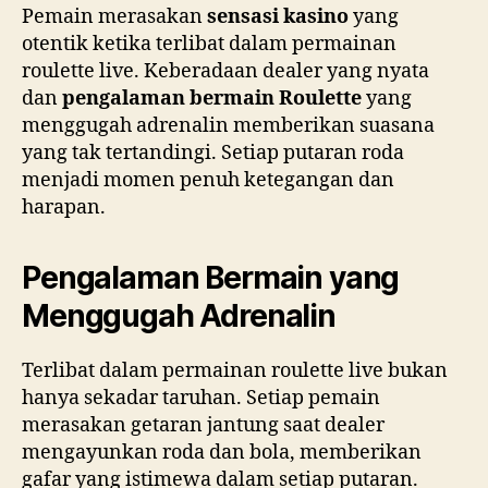
Pemain merasakan
sensasi kasino
yang
otentik ketika terlibat dalam permainan
roulette live. Keberadaan dealer yang nyata
dan
pengalaman bermain Roulette
yang
menggugah adrenalin memberikan suasana
yang tak tertandingi. Setiap putaran roda
menjadi momen penuh ketegangan dan
harapan.
Pengalaman Bermain yang
Menggugah Adrenalin
Terlibat dalam permainan roulette live bukan
hanya sekadar taruhan. Setiap pemain
merasakan getaran jantung saat dealer
mengayunkan roda dan bola, memberikan
gafar yang istimewa dalam setiap putaran.