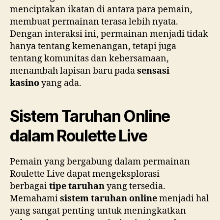
menciptakan ikatan di antara para pemain,
membuat permainan terasa lebih nyata.
Dengan interaksi ini, permainan menjadi tidak
hanya tentang kemenangan, tetapi juga
tentang komunitas dan kebersamaan,
menambah lapisan baru pada
sensasi
kasino
yang ada.
Sistem Taruhan Online
dalam Roulette Live
Pemain yang bergabung dalam permainan
Roulette Live dapat mengeksplorasi
berbagai
tipe taruhan
yang tersedia.
Memahami
sistem taruhan online
menjadi hal
yang sangat penting untuk meningkatkan