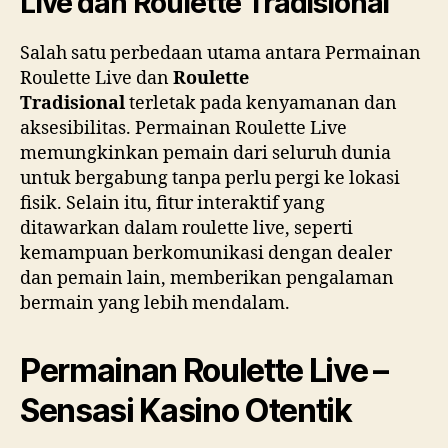
Live dan Roulette Tradisional
Salah satu perbedaan utama antara Permainan
Roulette Live dan
Roulette
Tradisional
terletak pada kenyamanan dan
aksesibilitas. Permainan Roulette Live
memungkinkan pemain dari seluruh dunia
untuk bergabung tanpa perlu pergi ke lokasi
fisik. Selain itu, fitur interaktif yang
ditawarkan dalam roulette live, seperti
kemampuan berkomunikasi dengan dealer
dan pemain lain, memberikan pengalaman
bermain yang lebih mendalam.
Permainan Roulette Live –
Sensasi Kasino Otentik