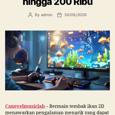
hingga 200 Ribu
By
admin
30/06/2026
Post
Post
author
date
Canevelmusiclab
– Bermain tembak ikan 2D
menawarkan pengalaman menarik yang dapat