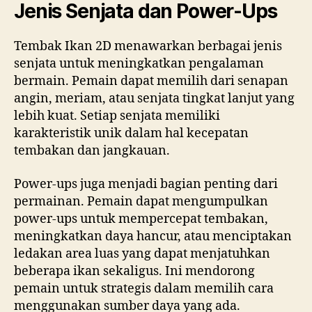
Jenis Senjata dan Power-Ups
Tembak Ikan 2D menawarkan berbagai jenis
senjata untuk meningkatkan pengalaman
bermain. Pemain dapat memilih dari senapan
angin, meriam, atau senjata tingkat lanjut yang
lebih kuat. Setiap senjata memiliki
karakteristik unik dalam hal kecepatan
tembakan dan jangkauan.
Power-ups juga menjadi bagian penting dari
permainan. Pemain dapat mengumpulkan
power-ups untuk mempercepat tembakan,
meningkatkan daya hancur, atau menciptakan
ledakan area luas yang dapat menjatuhkan
beberapa ikan sekaligus. Ini mendorong
pemain untuk strategis dalam memilih cara
menggunakan sumber daya yang ada.