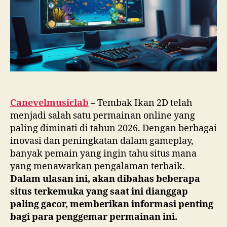
Canevelmusiclab
– Tembak Ikan 2D telah
menjadi salah satu permainan online yang
paling diminati di tahun 2026. Dengan berbagai
inovasi dan peningkatan dalam gameplay,
banyak pemain yang ingin tahu situs mana
yang menawarkan pengalaman terbaik.
Dalam ulasan ini, akan dibahas beberapa
situs terkemuka yang saat ini dianggap
paling gacor, memberikan informasi penting
bagi para penggemar permainan ini.