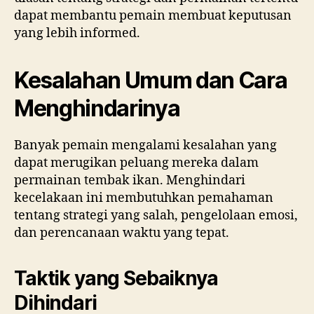
dapat membantu pemain membuat keputusan
yang lebih informed.
Kesalahan Umum dan Cara
Menghindarinya
Banyak pemain mengalami kesalahan yang
dapat merugikan peluang mereka dalam
permainan tembak ikan. Menghindari
kecelakaan ini membutuhkan pemahaman
tentang strategi yang salah, pengelolaan emosi,
dan perencanaan waktu yang tepat.
Taktik yang Sebaiknya
Dihindari