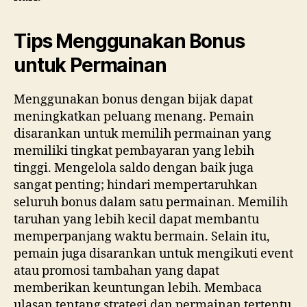
Tips Menggunakan Bonus
untuk Permainan
Menggunakan bonus dengan bijak dapat
meningkatkan peluang menang. Pemain
disarankan untuk memilih permainan yang
memiliki tingkat pembayaran yang lebih
tinggi. Mengelola saldo dengan baik juga
sangat penting; hindari mempertaruhkan
seluruh bonus dalam satu permainan. Memilih
taruhan yang lebih kecil dapat membantu
memperpanjang waktu bermain. Selain itu,
pemain juga disarankan untuk mengikuti event
atau promosi tambahan yang dapat
memberikan keuntungan lebih. Membaca
ulasan tentang strategi dan permainan tertentu