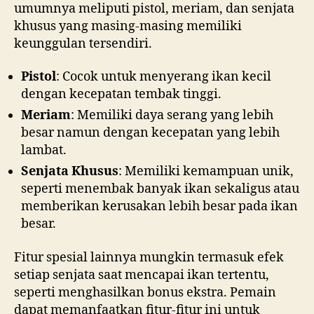
umumnya meliputi pistol, meriam, dan senjata
khusus yang masing-masing memiliki
keunggulan tersendiri.
Pistol
: Cocok untuk menyerang ikan kecil
dengan kecepatan tembak tinggi.
Meriam
: Memiliki daya serang yang lebih
besar namun dengan kecepatan yang lebih
lambat.
Senjata Khusus
: Memiliki kemampuan unik,
seperti menembak banyak ikan sekaligus atau
memberikan kerusakan lebih besar pada ikan
besar.
Fitur spesial lainnya mungkin termasuk efek
setiap senjata saat mencapai ikan tertentu,
seperti menghasilkan bonus ekstra. Pemain
dapat memanfaatkan fitur-fitur ini untuk