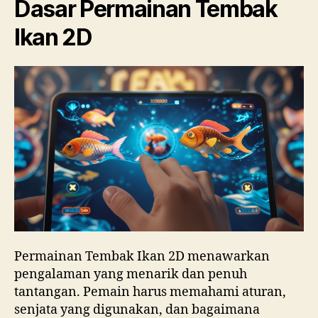
Dasar Permainan Tembak
Ikan 2D
Permainan Tembak Ikan 2D menawarkan
pengalaman yang menarik dan penuh
tantangan. Pemain harus memahami aturan,
senjata yang digunakan, dan bagaimana