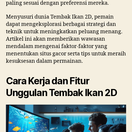
paling sesuai dengan preferensi mereka.
Menyusuri dunia Tembak Ikan 2D, pemain
dapat mengeksplorasi berbagai strategi dan
teknik untuk meningkatkan peluang menang.
Artikel ini akan memberikan wawasan
mendalam mengenai faktor-faktor yang
menentukan situs gacor serta tips untuk meraih
kesuksesan dalam permainan.
Cara Kerja dan Fitur
Unggulan Tembak Ikan 2D