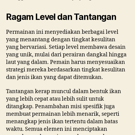
Ragam Level dan Tantangan
Permainan ini menyediakan berbagai level
yang menantang dengan tingkat kesulitan
yang bervariasi. Setiap level membawa desain
yang unik, mulai dari perairan dangkal hingga
laut yang dalam. Pemain harus menyesuaikan
strategi mereka berdasarkan tingkat kesulitan
dan jenis ikan yang dapat ditemukan.
Tantangan kerap muncul dalam bentuk ikan
yang lebih cepat atau lebih sulit untuk
ditangkap. Penambahan misi spesifik juga
membuat permainan lebih menarik, seperti
menangkap jenis ikan tertentu dalam batas
waktu. Semua elemen ini menciptakan