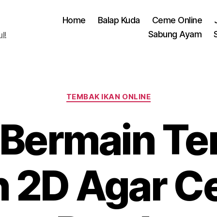
Home
Balap Kuda
Ceme Online
Sabung Ayam
l!
Categories
TEMBAK IKAN ONLINE
 Bermain T
n 2D Agar C