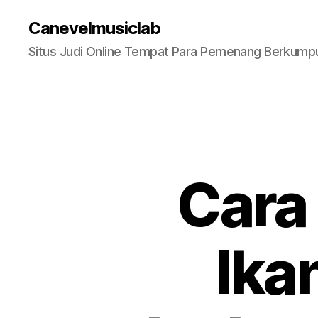
Canevelmusiclab
Situs Judi Online Tempat Para Pemenang Berkumpu
Cara
Ika