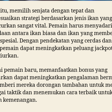
 itu, memilih senjata dengan tepat dan
uaikan strategi berdasarkan jenis ikan yan
urkan sangat vital. Pemain harus menyadar
aan antara ikan biasa dan ikan yang memb
spesial. Dengan pendekatan yang cerdas dan
 pemain dapat meningkatkan peluang jackpo
iurkan.
ai pemain baru, memanfaatkan bonus yang
arkan dapat meningkatkan pengalaman berm
emberi mereka dorongan tambahan untuk m
ai taktik dan menemukan cara terbaik untu
h kemenangan.