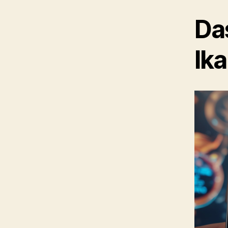
Da
Ik