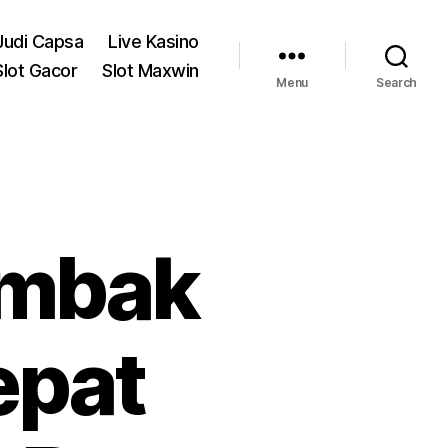
Judi Capsa
Live Kasino
Slot Gacor
Slot Maxwin
Menu
Search
embak
epat