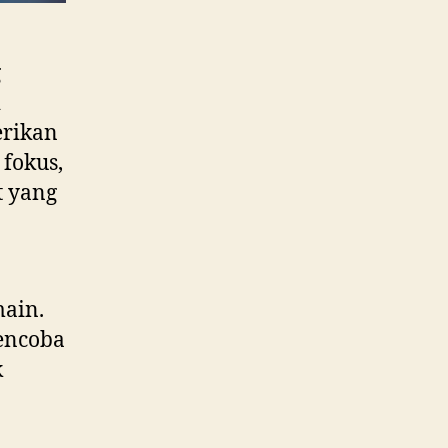
g
i
erikan
 fokus,
t yang
ain.
encoba
k