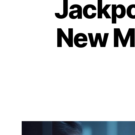
Jackpo
New M