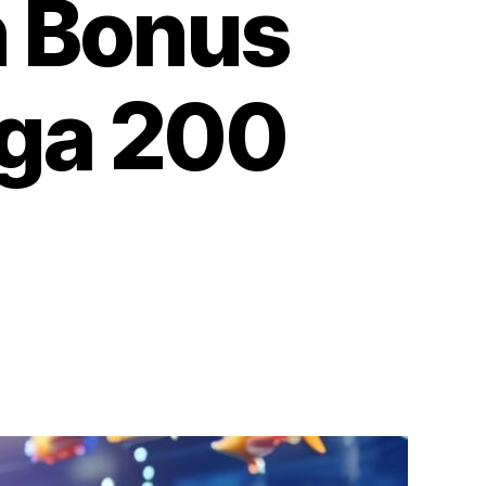
n Bonus
ga 200