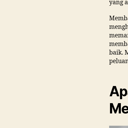
yang 
Memba
mengh
meman
memba
baik.
pelua
Ap
Me