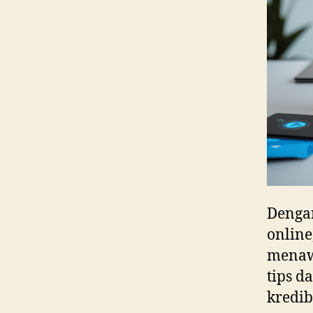
Denga
online
menaw
tips d
kredi