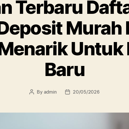
n Terbaru Daft
 Deposit Murah
Menarik Untuk
Baru
By
admin
20/05/2026
Post
Post
author
date