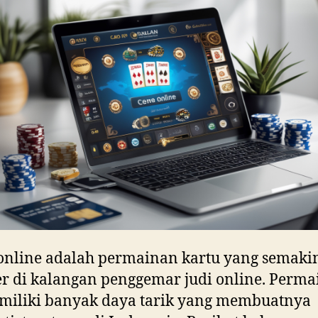
online adalah permainan kartu yang semaki
r di kalangan penggemar judi online. Perm
miliki banyak daya tarik yang membuatnya