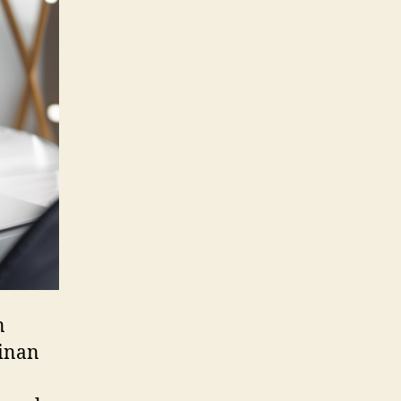
n
ainan