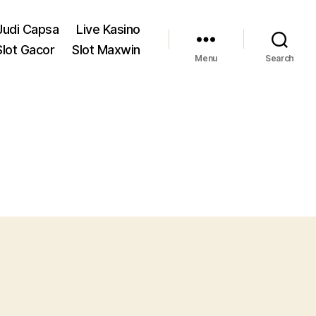
Judi Capsa
Live Kasino
Slot Gacor
Slot Maxwin
Menu
Search