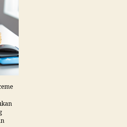
 ceme
ukan
g
in