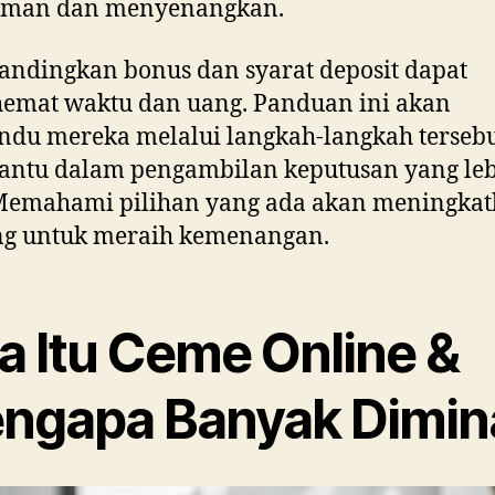
aman dan menyenangkan.
ndingkan bonus dan syarat deposit dapat
emat waktu dan uang. Panduan ini akan
du mereka melalui langkah-langkah terseb
ntu dalam pengambilan keputusan yang le
 Memahami pilihan yang ada akan meningka
ng untuk meraih kemenangan.
a Itu Ceme Online &
ngapa Banyak Dimina