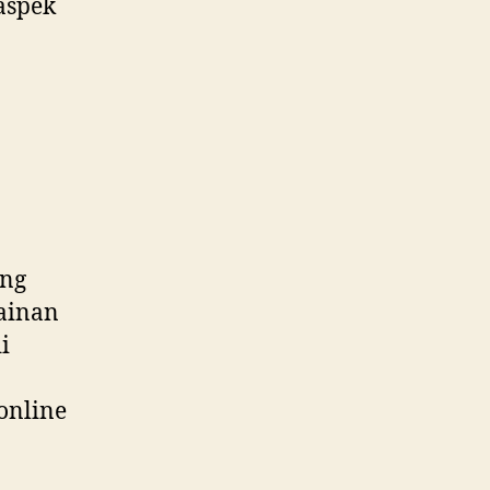
aspek
ang
mainan
i
online