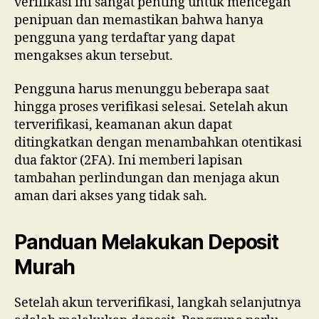
verifikasi ini sangat penting untuk mencegah
penipuan dan memastikan bahwa hanya
pengguna yang terdaftar yang dapat
mengakses akun tersebut.
Pengguna harus menunggu beberapa saat
hingga proses verifikasi selesai. Setelah akun
terverifikasi, keamanan akun dapat
ditingkatkan dengan menambahkan otentikasi
dua faktor (2FA). Ini memberi lapisan
tambahan perlindungan dan menjaga akun
aman dari akses yang tidak sah.
Panduan Melakukan Deposit
Murah
Setelah akun terverifikasi, langkah selanjutnya