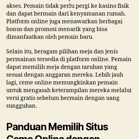
akses. Pemain tidak perlu pergi ke kasino fisik
dan dapat bermain dari kenyamanan rumah.
Platform online juga menawarkan berbagai
bonus dan promosi menarik yang bisa
dimanfaatkan oleh pemain baru.
Selain itu, beragam pilihan meja dan jenis
permainan tersedia di platform online. Pemain
dapat memilih meja dengan taruhan yang
sesuai dengan anggaran mereka. Lebih jauh
lagi, ceme online memungkinkan pemain
untuk mengasah keterampilan mereka melalui
versi gratis sebelum bermain dengan uang
sungguhan.
Panduan Memilih Situs