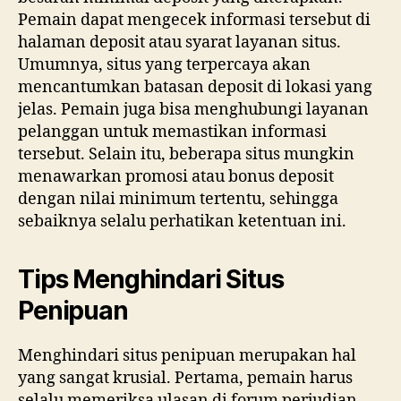
Pemain dapat mengecek informasi tersebut di
halaman deposit atau syarat layanan situs.
Umumnya, situs yang terpercaya akan
mencantumkan batasan deposit di lokasi yang
jelas. Pemain juga bisa menghubungi layanan
pelanggan untuk memastikan informasi
tersebut. Selain itu, beberapa situs mungkin
menawarkan promosi atau bonus deposit
dengan nilai minimum tertentu, sehingga
sebaiknya selalu perhatikan ketentuan ini.
Tips Menghindari Situs
Penipuan
Menghindari situs penipuan merupakan hal
yang sangat krusial. Pertama, pemain harus
selalu memeriksa ulasan di forum perjudian