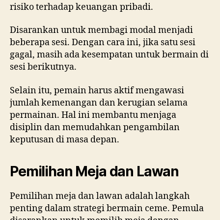
risiko terhadap keuangan pribadi.
Disarankan untuk membagi modal menjadi
beberapa sesi. Dengan cara ini, jika satu sesi
gagal, masih ada kesempatan untuk bermain di
sesi berikutnya.
Selain itu, pemain harus aktif mengawasi
jumlah kemenangan dan kerugian selama
permainan. Hal ini membantu menjaga
disiplin dan memudahkan pengambilan
keputusan di masa depan.
Pemilihan Meja dan Lawan
Pemilihan meja dan lawan adalah langkah
penting dalam strategi bermain ceme. Pemula