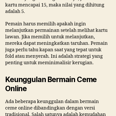
kartu mencapai 15, maka nilai yang dihitung
adalah 5.
Pemain harus memilih apakah ingin
melanjutkan permainan setelah melihat kartu
lawan. Jika memilih untuk melanjutkan,
mereka dapat meningkatkan taruhan. Pemain
juga perlu tahu kapan saat yang tepat untuk
fold atau menyerah. Ini adalah strategi yang
penting untuk meminimalisir kerugian.
Keunggulan Bermain Ceme
Online
Ada beberapa keunggulan dalam bermain
ceme online dibandingkan dengan versi
tradisional. Salah satunya adalah kemudahan