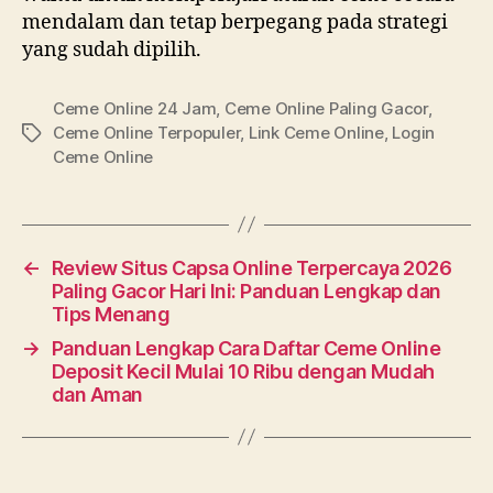
mendalam dan tetap berpegang pada strategi
yang sudah dipilih.
Ceme Online 24 Jam
,
Ceme Online Paling Gacor
,
Ceme Online Terpopuler
,
Link Ceme Online
,
Login
Tags
Ceme Online
←
Review Situs Capsa Online Terpercaya 2026
Paling Gacor Hari Ini: Panduan Lengkap dan
Tips Menang
→
Panduan Lengkap Cara Daftar Ceme Online
Deposit Kecil Mulai 10 Ribu dengan Mudah
dan Aman