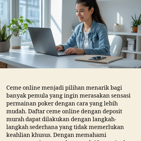
Ceme online menjadi pilihan menarik bagi
banyak pemula yang ingin merasakan sensasi
permainan poker dengan cara yang lebih
mudah. Daftar ceme online dengan deposit
murah dapat dilakukan dengan langkah-
langkah sederhana yang tidak memerlukan
keahlian khusus. Dengan memahami