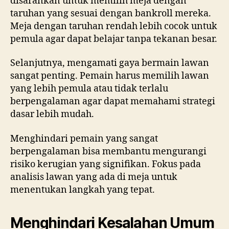
disarankan untuk memilih meja dengan
taruhan yang sesuai dengan bankroll mereka.
Meja dengan taruhan rendah lebih cocok untuk
pemula agar dapat belajar tanpa tekanan besar.
Selanjutnya, mengamati gaya bermain lawan
sangat penting. Pemain harus memilih lawan
yang lebih pemula atau tidak terlalu
berpengalaman agar dapat memahami strategi
dasar lebih mudah.
Menghindari pemain yang sangat
berpengalaman bisa membantu mengurangi
risiko kerugian yang signifikan. Fokus pada
analisis lawan yang ada di meja untuk
menentukan langkah yang tepat.
Menghindari Kesalahan Umum