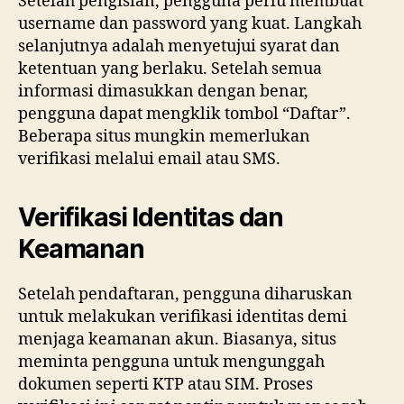
Setelah pengisian, pengguna perlu membuat
username dan password yang kuat. Langkah
selanjutnya adalah menyetujui syarat dan
ketentuan yang berlaku. Setelah semua
informasi dimasukkan dengan benar,
pengguna dapat mengklik tombol “Daftar”.
Beberapa situs mungkin memerlukan
verifikasi melalui email atau SMS.
Verifikasi Identitas dan
Keamanan
Setelah pendaftaran, pengguna diharuskan
untuk melakukan verifikasi identitas demi
menjaga keamanan akun. Biasanya, situs
meminta pengguna untuk mengunggah
dokumen seperti KTP atau SIM. Proses