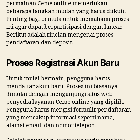
permainan Ceme online memerlukan
beberapa langkah mudah yang harus diikuti.
Penting bagi pemula untuk memahami proses
ini agar dapat berpartisipasi dengan lancar.
Berikut adalah rincian mengenai proses
pendaftaran dan deposit.
Proses Registrasi Akun Baru
Untuk mulai bermain, pengguna harus
mendaftar akun baru. Proses ini biasanya
dimulai dengan mengunjungi situs web
penyedia layanan Ceme online yang dipilih.
Pengguna harus mengisi formulir pendaftaran
yang mencakup informasi seperti nama,
alamat email, dan nomor telepon.