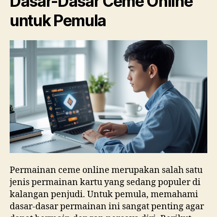
Dasar-Dasar Ceme Online
untuk Pemula
Permainan ceme online merupakan salah satu
jenis permainan kartu yang sedang populer di
kalangan penjudi. Untuk pemula, memahami
dasar-dasar permainan ini sangat penting agar