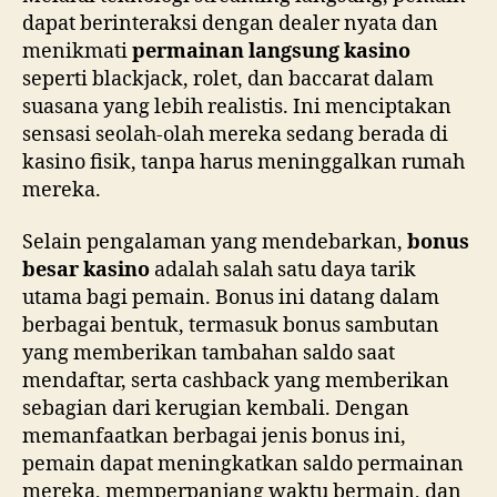
dapat berinteraksi dengan dealer nyata dan
menikmati
permainan langsung kasino
seperti blackjack, rolet, dan baccarat dalam
suasana yang lebih realistis. Ini menciptakan
sensasi seolah-olah mereka sedang berada di
kasino fisik, tanpa harus meninggalkan rumah
mereka.
Selain pengalaman yang mendebarkan,
bonus
besar kasino
adalah salah satu daya tarik
utama bagi pemain. Bonus ini datang dalam
berbagai bentuk, termasuk bonus sambutan
yang memberikan tambahan saldo saat
mendaftar, serta cashback yang memberikan
sebagian dari kerugian kembali. Dengan
memanfaatkan berbagai jenis bonus ini,
pemain dapat meningkatkan saldo permainan
mereka, memperpanjang waktu bermain, dan