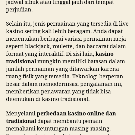
jadwal sibuk atau tinggal jauh dari tempat
perjudian.
Selain itu, jenis permainan yang tersedia di live
kasino sering kali lebih beragam. Anda dapat
menemukan berbagai variasi permainan meja
seperti blackjack, roulette, dan baccarat dalam
format yang interaktif. Di sisi lain,
kasino
tradisional
mungkin memiliki batasan dalam
jumlah permainan yang ditawarkan karena
ruang fisik yang tersedia. Teknologi berperan
besar dalam memodernisasi pengalaman ini,
memberikan penawaran yang tidak bisa
ditemukan di kasino tradisional.
Menyelami
perbedaan kasino online dan
tradisional
dapat membantu pemain
memahami keuntungan masing-masing.