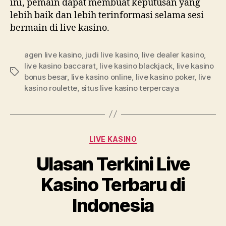
ini, pemain dapat membuat keputusan yang
lebih baik dan lebih terinformasi selama sesi
bermain di live kasino.
agen live kasino
,
judi live kasino
,
live dealer kasino
,
live kasino baccarat
,
live kasino blackjack
,
live kasino
Tags
bonus besar
,
live kasino online
,
live kasino poker
,
live
kasino roulette
,
situs live kasino terpercaya
Categories
LIVE KASINO
Ulasan Terkini Live
Kasino Terbaru di
Indonesia