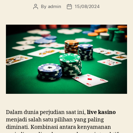
By
admin
15/08/2024
Post
Post
author
date
Dalam dunia perjudian saat ini,
live kasino
menjadi salah satu pilihan yang paling
diminati. Kombinasi antara kenyamanan