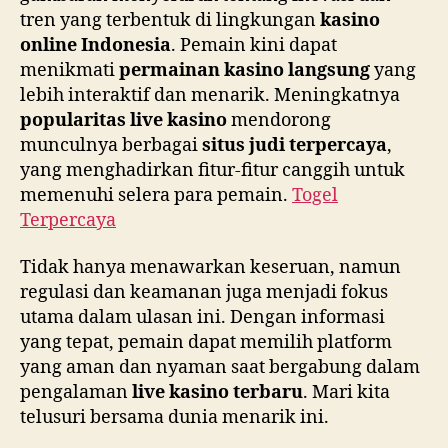
tren yang terbentuk di lingkungan
kasino
online Indonesia
. Pemain kini dapat
menikmati
permainan kasino langsung
yang
lebih interaktif dan menarik. Meningkatnya
popularitas live kasino
mendorong
munculnya berbagai
situs judi terpercaya
,
yang menghadirkan fitur-fitur canggih untuk
memenuhi selera para pemain.
Togel
Terpercaya
Tidak hanya menawarkan keseruan, namun
regulasi dan keamanan juga menjadi fokus
utama dalam ulasan ini. Dengan informasi
yang tepat, pemain dapat memilih platform
yang aman dan nyaman saat bergabung dalam
pengalaman
live kasino terbaru
. Mari kita
telusuri bersama dunia menarik ini.