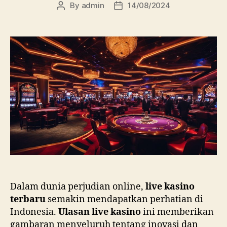
By
admin
14/08/2024
Post
Post
author
date
Dalam dunia perjudian online,
live kasino
terbaru
semakin mendapatkan perhatian di
Indonesia.
Ulasan live kasino
ini memberikan
gambaran menyeluruh tentang inovasi dan