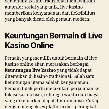
Sementara kasino tradisional menawarkan
atmosfer sosial yang unik, live kasino
memberikan kenyamanan dan fleksibilitas
yang banyak dicari oleh pemain modern.
Keuntungan Bermain di Live
Kasino Online
Pemain yang memilih untuk bermain di live
kasino online akan merasakan berbagai
keuntungan live kasino
yang tidak dapat
ditemukan di kasino tradisional. Salah satu
keuntungan utama adalah kenyamanan.
Pemain tidak perlu melakukan perjalanan ke
lokasi kasino fisik, sehingga waktu dan biaya
yang dikeluarkan dapat diminimalisir. Cukup
dengan mengakses platform dari perangkat