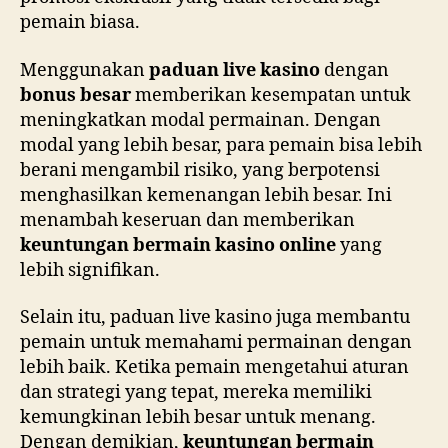
pemain biasa.
Menggunakan
paduan live kasino
dengan
bonus besar
memberikan kesempatan untuk
meningkatkan modal permainan. Dengan
modal yang lebih besar, para pemain bisa lebih
berani mengambil risiko, yang berpotensi
menghasilkan kemenangan lebih besar. Ini
menambah keseruan dan memberikan
keuntungan bermain kasino online
yang
lebih signifikan.
Selain itu, paduan live kasino juga membantu
pemain untuk memahami permainan dengan
lebih baik. Ketika pemain mengetahui aturan
dan strategi yang tepat, mereka memiliki
kemungkinan lebih besar untuk menang.
Dengan demikian,
keuntungan bermain