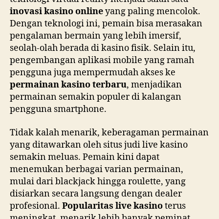
inovasi kasino online
yang paling mencolok.
Dengan teknologi ini, pemain bisa merasakan
pengalaman bermain yang lebih imersif,
seolah-olah berada di kasino fisik. Selain itu,
pengembangan aplikasi mobile yang ramah
pengguna juga mempermudah akses ke
permainan kasino terbaru
, menjadikan
permainan semakin populer di kalangan
pengguna smartphone.
Tidak kalah menarik, keberagaman permainan
yang ditawarkan oleh situs judi live kasino
semakin meluas. Pemain kini dapat
menemukan berbagai varian permainan,
mulai dari blackjack hingga roulette, yang
disiarkan secara langsung dengan dealer
profesional.
Popularitas live kasino
terus
meningkat, menarik lebih banyak peminat