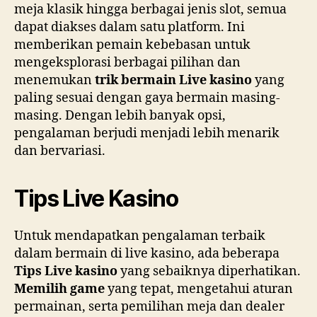
meja klasik hingga berbagai jenis slot, semua
dapat diakses dalam satu platform. Ini
memberikan pemain kebebasan untuk
mengeksplorasi berbagai pilihan dan
menemukan
trik bermain Live kasino
yang
paling sesuai dengan gaya bermain masing-
masing. Dengan lebih banyak opsi,
pengalaman berjudi menjadi lebih menarik
dan bervariasi.
Tips Live Kasino
Untuk mendapatkan pengalaman terbaik
dalam bermain di live kasino, ada beberapa
Tips Live kasino
yang sebaiknya diperhatikan.
Memilih game
yang tepat, mengetahui aturan
permainan, serta pemilihan meja dan dealer