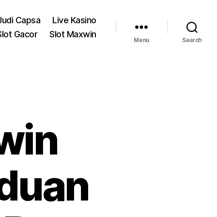
Judi Capsa
Live Kasino
Slot Gacor
Slot Maxwin
Menu
Search
win
nduan