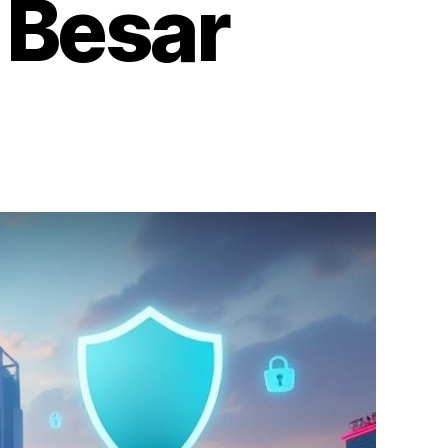
 Besar