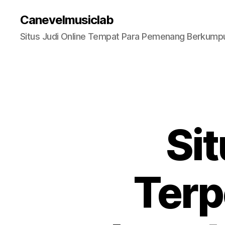
Canevelmusiclab
Situs Judi Online Tempat Para Pemenang Berkumpu
Si
Terp