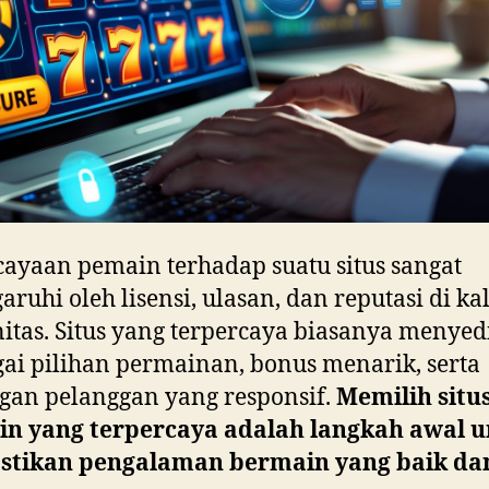
ayaan pemain terhadap suatu situs sangat
aruhi oleh lisensi, ulasan, dan reputasi di k
tas. Situs yang terpercaya biasanya menye
ai pilihan permainan, bonus menarik, serta
an pelanggan yang responsif.
Memilih situs
n yang terpercaya adalah langkah awal 
tikan pengalaman bermain yang baik da