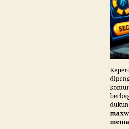
Keperc
dipeng
komuni
berbag
dukung
maxwi
memas