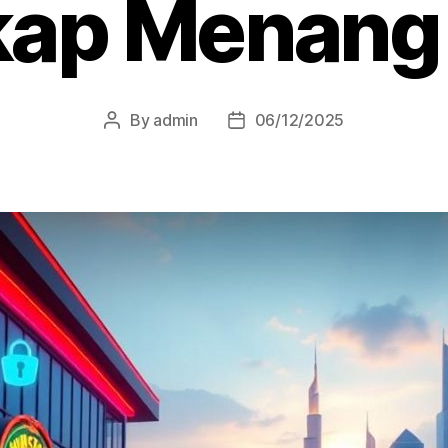
ap Menang
By
admin
06/12/2025
Post
Post
author
date