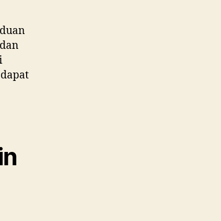
nduan
 dan
i
 dapat
in