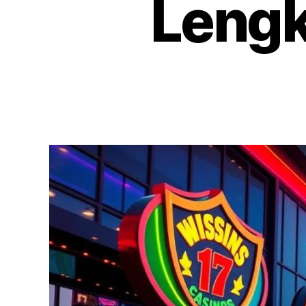
Lengk