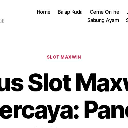
Home
Balap Kuda
Ceme Online
Sabung Ayam
l!
Categories
SLOT MAXWIN
tus Slot Max
ercaya: Pa