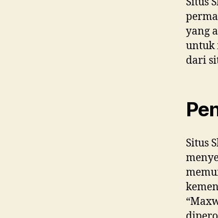
Situs 
perma
yang 
untuk 
dari si
Pen
Situs 
menye
memun
kemena
“Maxw
dipero