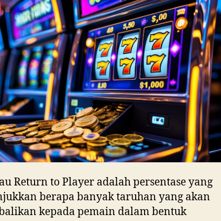
au Return to Player adalah persentase yang
jukkan berapa banyak taruhan yang akan
balikan kepada pemain dalam bentuk