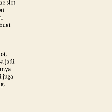
e slot
ai
h.
buat
ot,
a jadi
anya
 juga
g.