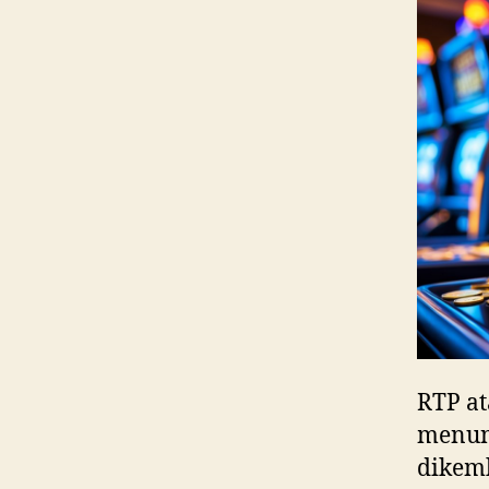
RTP at
menun
dikem