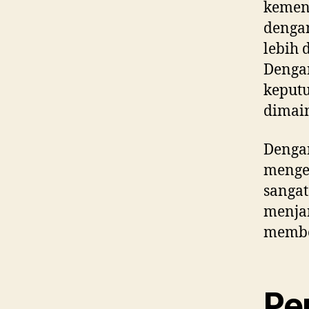
kemen
denga
lebih 
Denga
keputu
dimai
Dengan
menget
sanga
menjan
membe
Pe