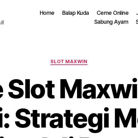
Home
Balap Kuda
Ceme Online
Sabung Ayam
l!
Categories
SLOT MAXWIN
 Slot Maxwi
i: Strategi 