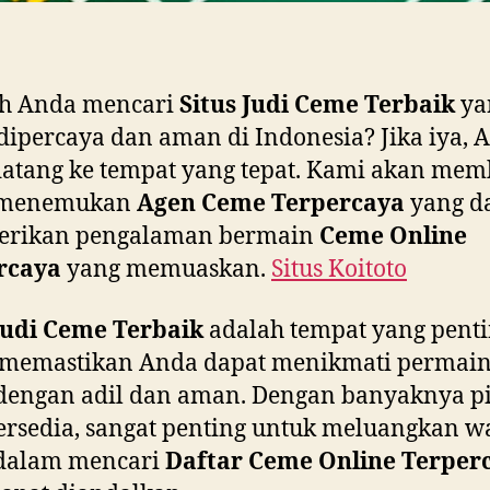
h Anda mencari
Situs Judi Ceme Terbaik
ya
dipercaya dan aman di Indonesia? Jika iya, 
datang ke tempat yang tepat. Kami akan me
 menemukan
Agen Ceme Terpercaya
yang d
rikan pengalaman bermain
Ceme Online
rcaya
yang memuaskan.
Situs Koitoto
Judi Ceme Terbaik
adalah tempat yang pent
 memastikan Anda dapat menikmati permai
dengan adil dan aman. Dengan banyaknya pi
ersedia, sangat penting untuk meluangkan w
dalam mencari
Daftar Ceme Online Terper