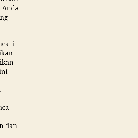
u Anda
ang
ncari
tikan
tikan
ini
.
Baca
an dan