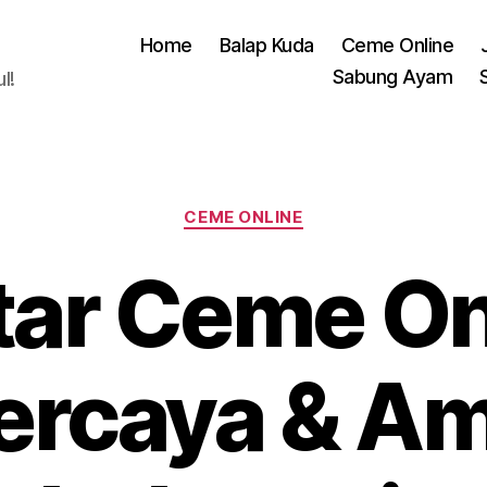
Home
Balap Kuda
Ceme Online
Sabung Ayam
l!
Categories
CEME ONLINE
tar Ceme On
ercaya & Am