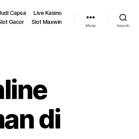
Judi Capsa
Live Kasino
Slot Gacor
Slot Maxwin
Menu
Search
line
an di