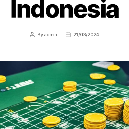
Indonesia
By
admin
21/03/2024
Post
Post
author
date