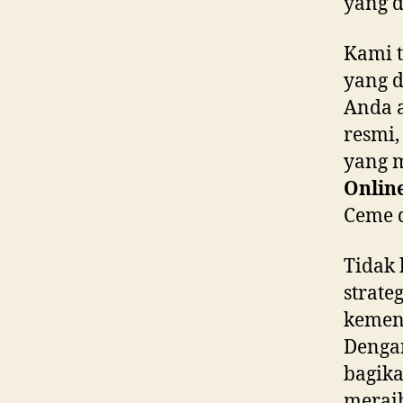
yang d
Kami 
yang d
Anda a
resmi,
yang 
Onlin
Ceme 
Tidak 
strate
kemen
Dengan
bagika
meraih