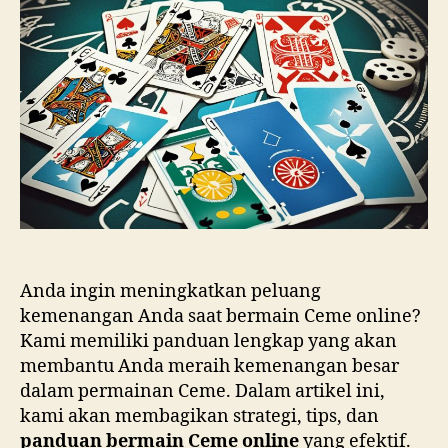
Anda ingin meningkatkan peluang
kemenangan Anda saat bermain Ceme online?
Kami memiliki panduan lengkap yang akan
membantu Anda meraih kemenangan besar
dalam permainan Ceme. Dalam artikel ini,
kami akan membagikan strategi, tips, dan
panduan bermain Ceme online
yang efektif.