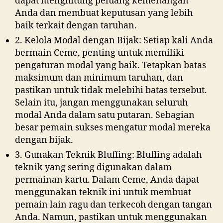
dapat menghitung peluang kemenangan
Anda dan membuat keputusan yang lebih
baik terkait dengan taruhan.
2. Kelola Modal dengan Bijak: Setiap kali Anda
bermain Ceme, penting untuk memiliki
pengaturan modal yang baik. Tetapkan batas
maksimum dan minimum taruhan, dan
pastikan untuk tidak melebihi batas tersebut.
Selain itu, jangan menggunakan seluruh
modal Anda dalam satu putaran. Sebagian
besar pemain sukses mengatur modal mereka
dengan bijak.
3. Gunakan Teknik Bluffing: Bluffing adalah
teknik yang sering digunakan dalam
permainan kartu. Dalam Ceme, Anda dapat
menggunakan teknik ini untuk membuat
pemain lain ragu dan terkecoh dengan tangan
Anda. Namun, pastikan untuk menggunakan