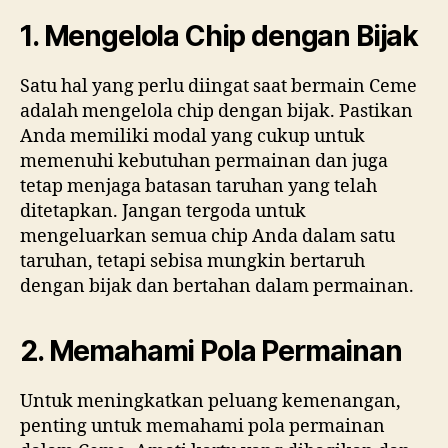
1. Mengelola Chip dengan Bijak
Satu hal yang perlu diingat saat bermain Ceme
adalah mengelola chip dengan bijak. Pastikan
Anda memiliki modal yang cukup untuk
memenuhi kebutuhan permainan dan juga
tetap menjaga batasan taruhan yang telah
ditetapkan. Jangan tergoda untuk
mengeluarkan semua chip Anda dalam satu
taruhan, tetapi sebisa mungkin bertaruh
dengan bijak dan bertahan dalam permainan.
2. Memahami Pola Permainan
Untuk meningkatkan peluang kemenangan,
penting untuk memahami pola permainan