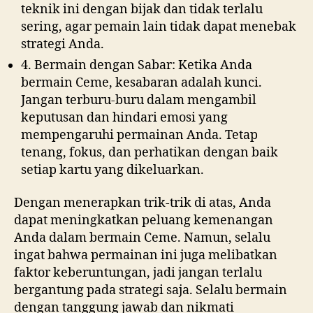
teknik ini dengan bijak dan tidak terlalu
sering, agar pemain lain tidak dapat menebak
strategi Anda.
4. Bermain dengan Sabar: Ketika Anda
bermain Ceme, kesabaran adalah kunci.
Jangan terburu-buru dalam mengambil
keputusan dan hindari emosi yang
mempengaruhi permainan Anda. Tetap
tenang, fokus, dan perhatikan dengan baik
setiap kartu yang dikeluarkan.
Dengan menerapkan trik-trik di atas, Anda
dapat meningkatkan peluang kemenangan
Anda dalam bermain Ceme. Namun, selalu
ingat bahwa permainan ini juga melibatkan
faktor keberuntungan, jadi jangan terlalu
bergantung pada strategi saja. Selalu bermain
dengan tanggung jawab dan nikmati