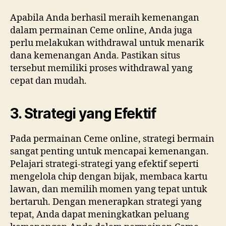
Apabila Anda berhasil meraih kemenangan
dalam permainan Ceme online, Anda juga
perlu melakukan withdrawal untuk menarik
dana kemenangan Anda. Pastikan situs
tersebut memiliki proses withdrawal yang
cepat dan mudah.
3. Strategi yang Efektif
Pada permainan Ceme online, strategi bermain
sangat penting untuk mencapai kemenangan.
Pelajari strategi-strategi yang efektif seperti
mengelola chip dengan bijak, membaca kartu
lawan, dan memilih momen yang tepat untuk
bertaruh. Dengan menerapkan strategi yang
tepat, Anda dapat meningkatkan peluang