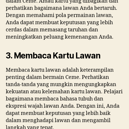
dalam Ceme. Amati kartu yang dibagikan dan
perhatikan bagaimana lawan Anda bertaruh.
Dengan memahami pola permainan lawan,
Anda dapat membuat keputusan yang lebih
cerdas dalam memasang taruhan dan
meningkatkan peluang kemenangan Anda.
3. Membaca Kartu Lawan
Membaca kartu lawan adalah keterampilan
penting dalam bermain Ceme. Perhatikan
tanda-tanda yang mungkin mengungkapkan
kekuatan atau kelemahan kartu lawan. Pelajari
bagaimana membaca bahasa tubuh dan
ekspresi wajah lawan Anda. Dengan ini, Anda
dapat membuat keputusan yang lebih baik
dalam menghadapi lawan dan mengambil
langkah yang tepat.