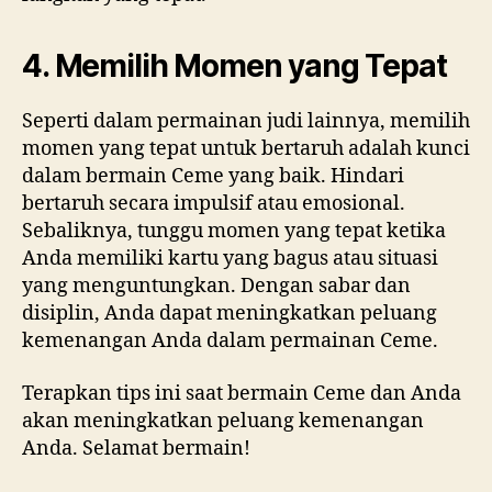
4. Memilih Momen yang Tepat
Seperti dalam permainan judi lainnya, memilih
momen yang tepat untuk bertaruh adalah kunci
dalam bermain Ceme yang baik. Hindari
bertaruh secara impulsif atau emosional.
Sebaliknya, tunggu momen yang tepat ketika
Anda memiliki kartu yang bagus atau situasi
yang menguntungkan. Dengan sabar dan
disiplin, Anda dapat meningkatkan peluang
kemenangan Anda dalam permainan Ceme.
Terapkan tips ini saat bermain Ceme dan Anda
akan meningkatkan peluang kemenangan
Anda. Selamat bermain!