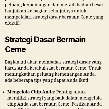
peluang kemenangan dan meraih hadiah besar.
Lanjutkan ke bagian selanjutnya untuk
mempelajari strategi dasar bermain Ceme yang
efektif.
Strategi Dasar Bermain
Ceme
Bagian ini akan membahas strategi dasar yang
harus Anda ketahui saat bermain Ceme. Untuk
meningkatkan peluang kemenangan Anda,
ada beberapa tips yang dapat Anda ikuti:
Mengelola Chip Anda:
Penting untuk
memiliki strategi yang baik dalam mengelola
chip Anda saat bermain Ceme. Pastikan Anda