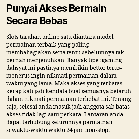
Punyai Akses Bermain
Secara Bebas
Slots taruhan online satu diantara model
permainan terbaik yang paling
membahagiakan serta tentu sebelumnya tak
pernah menjenuhkan. Banyak tipe igaming
dahsyat ini pastinya membikin bettor terus-
menerus ingin nikmati permainan dalam
waktu yang lama. Maka akses yang terbatas
kerap kali jadi kendala buat semuanya betaruh
dalam nikmati permainan terhebat ini. Tenang
saja, selesai anda masuk jadi anggota sah batas
akses tidak lagi satu perkara. Lantaran anda
dapat terhubung seluruhnya permainan
sewaktu-waktu waktu 24 jam non-stop.