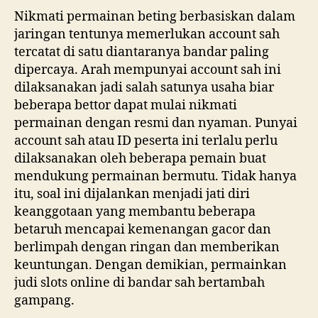
Nikmati permainan beting berbasiskan dalam
jaringan tentunya memerlukan account sah
tercatat di satu diantaranya bandar paling
dipercaya. Arah mempunyai account sah ini
dilaksanakan jadi salah satunya usaha biar
beberapa bettor dapat mulai nikmati
permainan dengan resmi dan nyaman. Punyai
account sah atau ID peserta ini terlalu perlu
dilaksanakan oleh beberapa pemain buat
mendukung permainan bermutu. Tidak hanya
itu, soal ini dijalankan menjadi jati diri
keanggotaan yang membantu beberapa
betaruh mencapai kemenangan gacor dan
berlimpah dengan ringan dan memberikan
keuntungan. Dengan demikian, permainkan
judi slots online di bandar sah bertambah
gampang.