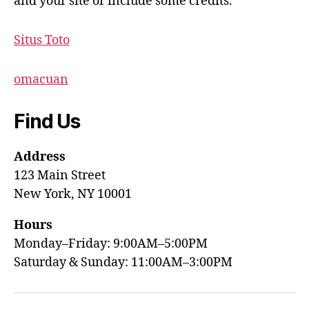
and your site or include some credits.
Situs Toto
omacuan
Find Us
Address
123 Main Street
New York, NY 10001
Hours
Monday–Friday: 9:00AM–5:00PM
Saturday & Sunday: 11:00AM–3:00PM