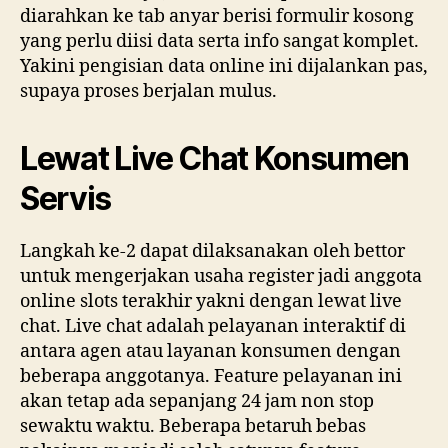
diarahkan ke tab anyar berisi formulir kosong
yang perlu diisi data serta info sangat komplet.
Yakini pengisian data online ini dijalankan pas,
supaya proses berjalan mulus.
Lewat Live Chat Konsumen
Servis
Langkah ke-2 dapat dilaksanakan oleh bettor
untuk mengerjakan usaha register jadi anggota
online slots terakhir yakni dengan lewat live
chat. Live chat adalah pelayanan interaktif di
antara agen atau layanan konsumen dengan
beberapa anggotanya. Feature pelayanan ini
akan tetap ada sepanjang 24 jam non stop
sewaktu waktu. Beberapa betaruh bebas