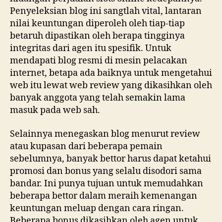
Penyeleksian blog ini sangtlah vital, lantaran
nilai keuntungan diperoleh oleh tiap-tiap
betaruh dipastikan oleh berapa tingginya
integritas dari agen itu spesifik. Untuk
mendapati blog resmi di mesin pelacakan
internet, betapa ada baiknya untuk mengetahui
web itu lewat web review yang dikasihkan oleh
banyak anggota yang telah semakin lama
masuk pada web sah.
Selainnya menegaskan blog menurut review
atau kupasan dari beberapa pemain
sebelumnya, banyak bettor harus dapat ketahui
promosi dan bonus yang selalu disodori sama
bandar. Ini punya tujuan untuk memudahkan
beberapa bettor dalam meraih kemenangan
keuntungan meluap dengan cara ringan.
Beberapa bonus dikasihkan oleh agen untuk