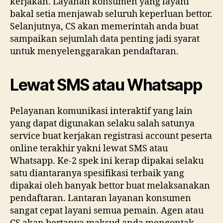
kerjakan. Layanan konsumen yang layani
bakal setia menjawab seluruh keperluan bettor.
Selanjutnya, CS akan memerintah anda buat
sampaikan sejumlah data penting jadi syarat
untuk menyelenggarakan pendaftaran.
Lewat SMS atau Whatsapp
Pelayanan komunikasi interaktif yang lain
yang dapat digunakan selaku salah satunya
service buat kerjakan registrasi account peserta
online terakhir yakni lewat SMS atau
Whatsapp. Ke-2 spek ini kerap dipakai selaku
satu diantaranya spesifikasi terbaik yang
dipakai oleh banyak bettor buat melaksanakan
pendaftaran. Lantaran layanan konsumen
sangat cepat layani semua pemain. Agen atau