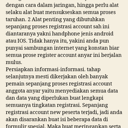
dengan cara dalam jaringan, hingga perlu alat
selaku alat buat mensukseskan semua proses
taruhan. 2 Alat penting yang dibutuhkan
sepanjang proses registrasi account sah ini
diantaranya yakni handphone jenis android
atau IOS. Tidak hanya itu, yakini anda pun
punyai sambungan internet yang konstan biar
semua prose register account anyar ini berjalan
mulus.
Persiapkan informasi-informasi. tahap
selanjutnya mesti dikerjakan oleh banyak
pemain sepanjang proses registrasi account
anggota anyar yaitu menyediakan semua data
dan data yang diperlukan buat lengkapi
semuanya tingkatan registrasi. Sepanjang
registrasi account new peserta terjadi, jadi anda
akan disarankan buat isi beberapa data di
formulir spesial. Maka buat meringankan serta