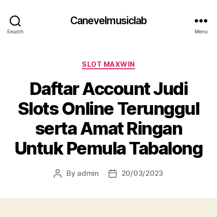
Canevelmusiclab
Search
Menu
Categories
SLOT MAXWIN
Daftar Account Judi
Slots Online Terunggul
serta Amat Ringan
Untuk Pemula Tabalong
By
admin
20/03/2023
Post
Post
author
date