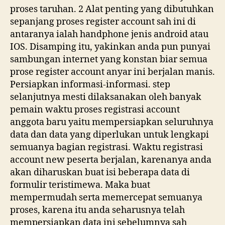
proses taruhan. 2 Alat penting yang dibutuhkan
sepanjang proses register account sah ini di
antaranya ialah handphone jenis android atau
IOS. Disamping itu, yakinkan anda pun punyai
sambungan internet yang konstan biar semua
prose register account anyar ini berjalan manis.
Persiapkan informasi-informasi. step
selanjutnya mesti dilaksanakan oleh banyak
pemain waktu proses registrasi account
anggota baru yaitu mempersiapkan seluruhnya
data dan data yang diperlukan untuk lengkapi
semuanya bagian registrasi. Waktu registrasi
account new peserta berjalan, karenanya anda
akan diharuskan buat isi beberapa data di
formulir teristimewa. Maka buat
mempermudah serta memercepat semuanya
proses, karena itu anda seharusnya telah
mempersiapkan data ini sebelumnya sah