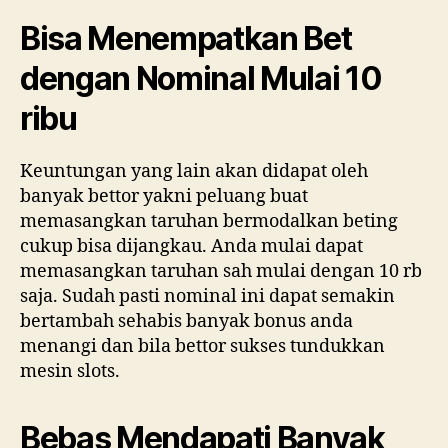
Bisa Menempatkan Bet
dengan Nominal Mulai 10
ribu
Keuntungan yang lain akan didapat oleh
banyak bettor yakni peluang buat
memasangkan taruhan bermodalkan beting
cukup bisa dijangkau. Anda mulai dapat
memasangkan taruhan sah mulai dengan 10 rb
saja. Sudah pasti nominal ini dapat semakin
bertambah sehabis banyak bonus anda
menangi dan bila bettor sukses tundukkan
mesin slots.
Bebas Mendapati Banyak