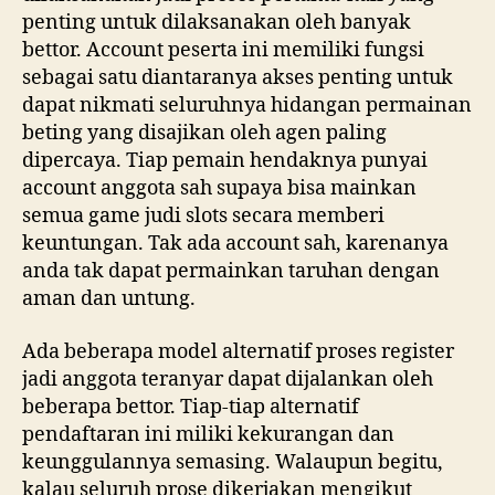
penting untuk dilaksanakan oleh banyak
bettor. Account peserta ini memiliki fungsi
sebagai satu diantaranya akses penting untuk
dapat nikmati seluruhnya hidangan permainan
beting yang disajikan oleh agen paling
dipercaya. Tiap pemain hendaknya punyai
account anggota sah supaya bisa mainkan
semua game judi slots secara memberi
keuntungan. Tak ada account sah, karenanya
anda tak dapat permainkan taruhan dengan
aman dan untung.
Ada beberapa model alternatif proses register
jadi anggota teranyar dapat dijalankan oleh
beberapa bettor. Tiap-tiap alternatif
pendaftaran ini miliki kekurangan dan
keunggulannya semasing. Walaupun begitu,
kalau seluruh prose dikerjakan mengikut