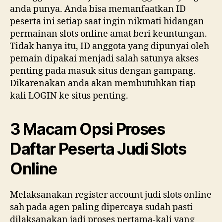
anda punya. Anda bisa memanfaatkan ID
peserta ini setiap saat ingin nikmati hidangan
permainan slots online amat beri keuntungan.
Tidak hanya itu, ID anggota yang dipunyai oleh
pemain dipakai menjadi salah satunya akses
penting pada masuk situs dengan gampang.
Dikarenakan anda akan membutuhkan tiap
kali LOGIN ke situs penting.
3 Macam Opsi Proses
Daftar Peserta Judi Slots
Online
Melaksanakan register account judi slots online
sah pada agen paling dipercaya sudah pasti
dilaksanakan jadi proses pertama-kali yang