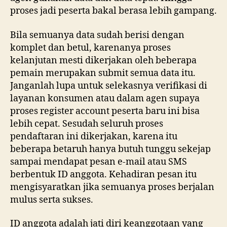
proses jadi peserta bakal berasa lebih gampang.
Bila semuanya data sudah berisi dengan
komplet dan betul, karenanya proses
kelanjutan mesti dikerjakan oleh beberapa
pemain merupakan submit semua data itu.
Janganlah lupa untuk selekasnya verifikasi di
layanan konsumen atau dalam agen supaya
proses register account peserta baru ini bisa
lebih cepat. Sesudah seluruh proses
pendaftaran ini dikerjakan, karena itu
beberapa betaruh hanya butuh tunggu sekejap
sampai mendapat pesan e-mail atau SMS
berbentuk ID anggota. Kehadiran pesan itu
mengisyaratkan jika semuanya proses berjalan
mulus serta sukses.
ID anggota adalah jati diri keanggotaan yang