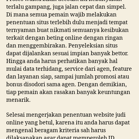
terlalu gampang, juga jalan cepat dan simpel.
Di mana semua pemain wajib melakukan
penentuan situs terlebih dulu menjadi tempat
ternyaman buat nikmati semuanya kesibukan
terkait dengan beting online dengan ringan
dan menggembirakan. Penyeleksian situs
dapat dijalankan sesuai impian banyak bettor.
Hingga anda harus perhatikan banyak hal
mulai data terhidang, service dari agen, feature
dan layanan siap, sampai jumlah promosi atau
bonus disodori sama agen. Dengan demikian,
tiap pemain akan rasakan banyak keuntungan
menarik.
Selesai mengerjakan penentuan website judi
online yang betul, karena itu anda harus dapat
mengenal beragam kriteria sah harus
dilaksanakan agar dapat memperoleh ID