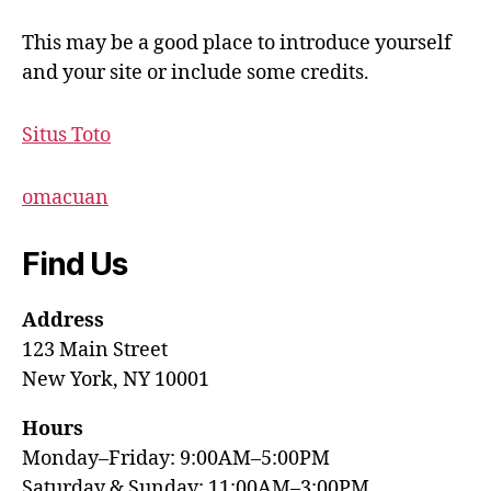
This may be a good place to introduce yourself
and your site or include some credits.
Situs Toto
omacuan
Find Us
Address
123 Main Street
New York, NY 10001
Hours
Monday–Friday: 9:00AM–5:00PM
Saturday & Sunday: 11:00AM–3:00PM