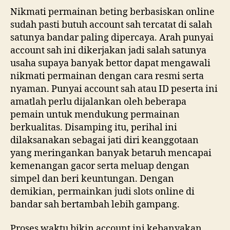
Nikmati permainan beting berbasiskan online
sudah pasti butuh account sah tercatat di salah
satunya bandar paling dipercaya. Arah punyai
account sah ini dikerjakan jadi salah satunya
usaha supaya banyak bettor dapat mengawali
nikmati permainan dengan cara resmi serta
nyaman. Punyai account sah atau ID peserta ini
amatlah perlu dijalankan oleh beberapa
pemain untuk mendukung permainan
berkualitas. Disamping itu, perihal ini
dilaksanakan sebagai jati diri keanggotaan
yang meringankan banyak betaruh mencapai
kemenangan gacor serta meluap dengan
simpel dan beri keuntungan. Dengan
demikian, permainkan judi slots online di
bandar sah bertambah lebih gampang.
Proses waktu bikin account ini kebanyakan