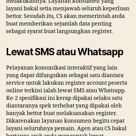
melakukannya. Layanan konsumen yang
layani bakal setia menjawab seluruh keperluan
bettor. Sesudah itu, CS akan memerintah anda
buat memberikan sejumlah data penting
sebagai syarat buat langsungkan register.
Lewat SMS atau Whatsapp
Pelayanan komunikasi interaktif yang lain
yang dapat difungsikan sebagai satu diantara
service untuk lakukan register account peserta
online terkini ialah lewat SMS atau Whatsapp.
Ke-2 spesifikasi ini kerap dipakai selaku satu
diantaranya spek terhebat yang dipakai oleh
banyak bettor buat melaksanakan register.
Dikarenakan layanan konsumen begitu cepat
layani seluruhnya pemain. Agen atau CS bakal