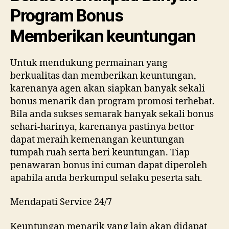
Program Bonus
Memberikan keuntungan
Untuk mendukung permainan yang
berkualitas dan memberikan keuntungan,
karenanya agen akan siapkan banyak sekali
bonus menarik dan program promosi terhebat.
Bila anda sukses semarak banyak sekali bonus
sehari-harinya, karenanya pastinya bettor
dapat meraih kemenangan keuntungan
tumpah ruah serta beri keuntungan. Tiap
penawaran bonus ini cuman dapat diperoleh
apabila anda berkumpul selaku peserta sah.
Mendapati Service 24/7
Keuntungan menarik yang lain akan didapat