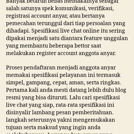
Banyak betaruh bebas memakainya sebagai
salah satunya spek komunikasi, verifikasi,
registrasi account anyar, atau bertanya
pemecahan terunggul dari tiap persoalan yang
dihadapi. Spesifikasi live chat online itu sering
dipakai menjadi satu diantara feature unggulan
yang membantu beberapa bettor saat
melakukan register account anggota anyar.
Proses pendaftaran menjadi anggota anyar
memakai spesifikasi pelayanan ini termasuk
simpel, gampang, cepat, aman, serta ringkas.
Pertama kali anda mesti datang lebih dulu blog
resmi yang bisa dituruti. Lalu cari spesifikasi
live chat yang siap, rata-rata spesifikasi ini
disinyalir lambang pesan pemberitahuan.
langkah seterusnya yakni mengemukakan
tujuan serta maksud yang ingin anda