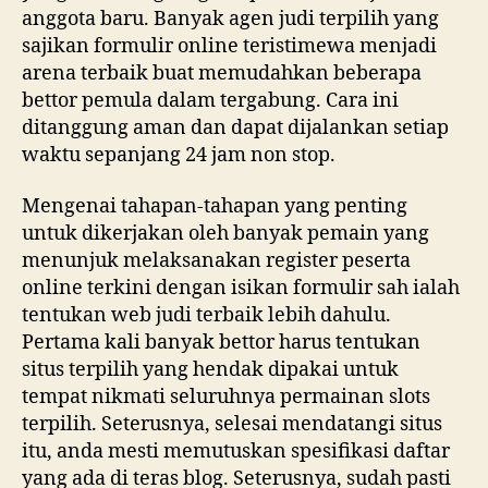
anggota baru. Banyak agen judi terpilih yang
sajikan formulir online teristimewa menjadi
arena terbaik buat memudahkan beberapa
bettor pemula dalam tergabung. Cara ini
ditanggung aman dan dapat dijalankan setiap
waktu sepanjang 24 jam non stop.
Mengenai tahapan-tahapan yang penting
untuk dikerjakan oleh banyak pemain yang
menunjuk melaksanakan register peserta
online terkini dengan isikan formulir sah ialah
tentukan web judi terbaik lebih dahulu.
Pertama kali banyak bettor harus tentukan
situs terpilih yang hendak dipakai untuk
tempat nikmati seluruhnya permainan slots
terpilih. Seterusnya, selesai mendatangi situs
itu, anda mesti memutuskan spesifikasi daftar
yang ada di teras blog. Seterusnya, sudah pasti