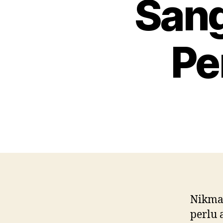
Sang
Pe
Nikmat
perlu 