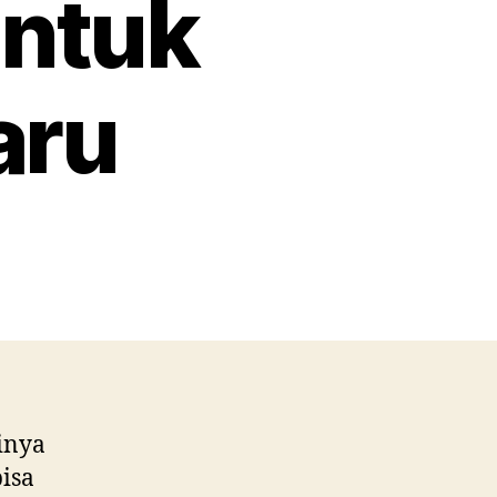
Untuk
aru
inya
bisa