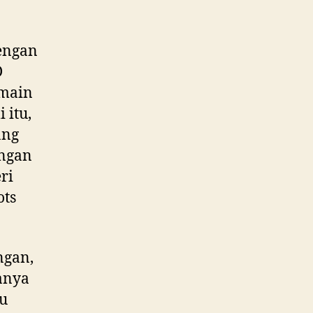
engan
D
emain
 itu,
ang
ngan
ri
ots
ngan,
anya
lu