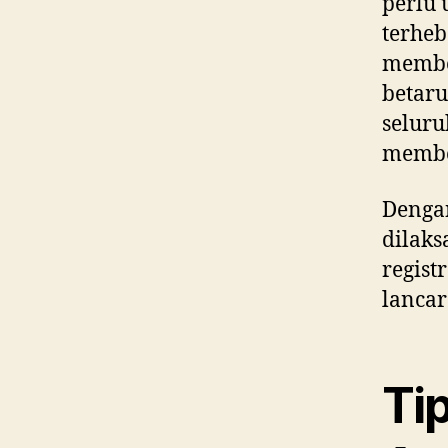
perlu 
terheb
membe
betaru
selur
member
Dengan
dilaks
regist
lancar
Ti