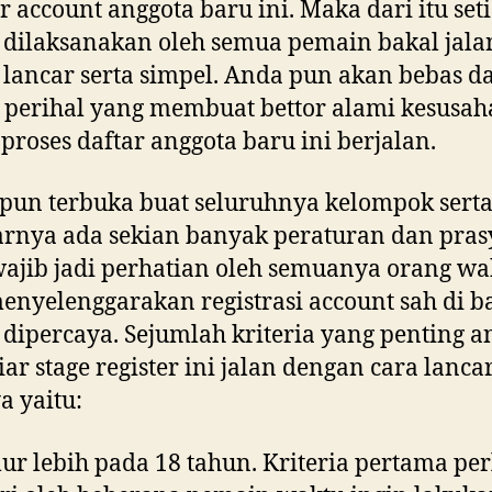
er account anggota baru ini. Maka dari itu set
 dilaksanakan oleh semua pemain bakal jala
 lancar serta simpel. Anda pun akan bebas da
perihal yang membuat bettor alami kesusa
proses daftar anggota baru ini berjalan.
un terbuka buat seluruhnya kelompok serta
rnya ada sekian banyak peraturan dan pras
ajib jadi perhatian oleh semuanya orang wa
nyelenggarakan registrasi account sah di 
 dipercaya. Sejumlah kriteria yang penting 
biar stage register ini jalan dengan cara lanca
a yaitu:
r lebih pada 18 tahun. Kriteria pertama per