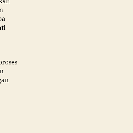
gkah
an
pa
ti
proses
an
gan