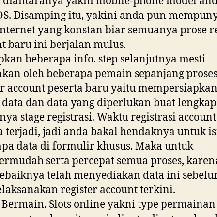
i diantaranya yakni mobile-phone model an
OS. Disamping itu, yakini anda pun mempun
internet yang konstan biar semuanya prose re
t baru ini berjalan mulus.
pkan beberapa info. step selanjutnya mesti
nkan oleh beberapa pemain sepanjang prose
er account peserta baru yaitu mempersiapka
data dan data yang diperlukan buat lengkap
ya stage registrasi. Waktu registrasi accoun
a terjadi, jadi anda bakal hendaknya untuk i
pa data di formulir khusus. Maka untuk
mudah serta percepat semua proses, karena
ebaiknya telah menyediakan data ini sebel
laksanakan register account terkini.
Bermain. Slots online yakni type permainan