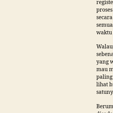
regist
proses
secara
semua 
waktu 
Walaup
sebena
yang w
mau me
paling
lihat 
satuny
Berumu