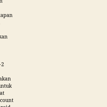
an
etapan
i
kan
-2
nakan
untuk
at
ccount