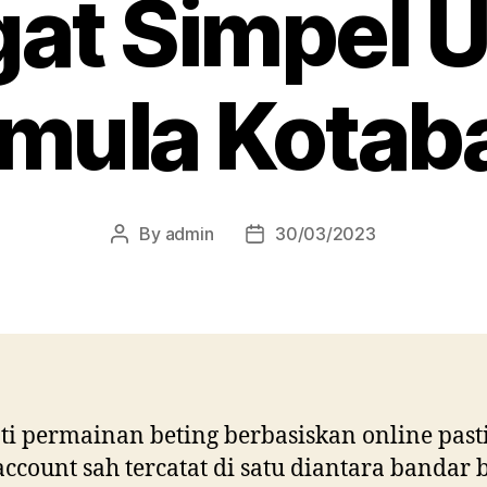
at Simpel 
mula Kotab
By
admin
30/03/2023
Post
Post
author
date
i permainan beting berbasiskan online past
account sah tercatat di satu diantara bandar 