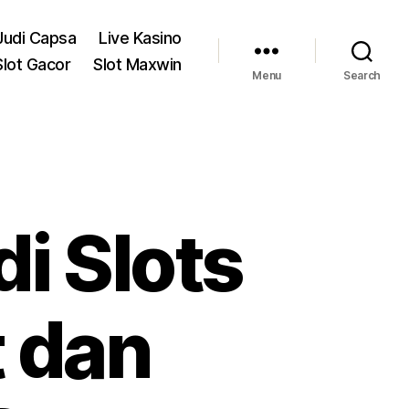
Judi Capsa
Live Kasino
Slot Gacor
Slot Maxwin
Menu
Search
i Slots
t dan