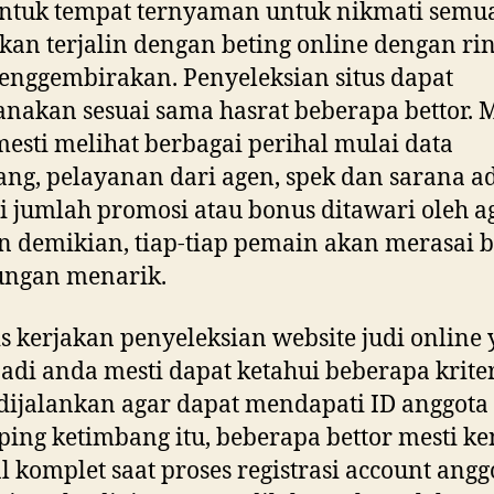
untuk tempat ternyaman untuk nikmati semu
kan terjalin dengan beting online dengan ri
nggembirakan. Penyeleksian situs dapat
anakan sesuai sama hasrat beberapa bettor.
esti melihat berbagai perihal mulai data
ang, pelayanan dari agen, spek dan sarana a
 jumlah promosi atau bonus ditawari oleh a
 demikian, tiap-tiap pemain akan merasai 
ungan menarik.
s kerjakan penyeleksian website judi online
 jadi anda mesti dapat ketahui beberapa krite
dijalankan agar dapat mendapati ID anggota 
ing ketimbang itu, beberapa bettor mesti ke
al komplet saat proses registrasi account angg