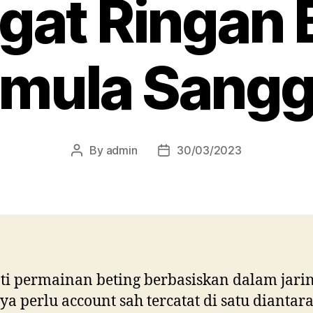
gat Ringan 
mula Sang
By
admin
30/03/2023
Post
Post
author
date
i permainan beting berbasiskan dalam jari
ya perlu account sah tercatat di satu diantar