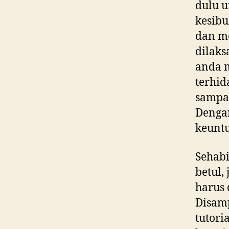
dulu 
kesibu
dan me
dilaks
anda m
terhid
sampai
Dengan
keunt
Sehabi
betul,
harus 
Disamp
tutori