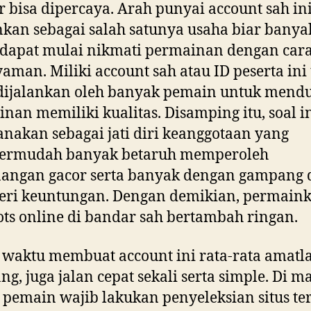
 bisa dipercaya. Arah punyai account sah in
nkan sebagai salah satunya usaha biar banya
 dapat mulai nikmati permainan dengan car
aman. Miliki account sah atau ID peserta ini 
 dijalankan oleh banyak pemain untuk mend
nan memiliki kualitas. Disamping itu, soal i
anakan sebagai jati diri keanggotaan yang
rmudah banyak betaruh memperoleh
angan gacor serta banyak dengan gampang 
ri keuntungan. Dengan demikian, permain
lots online di bandar sah bertambah ringan.
 waktu membuat account ini rata-rata amatl
g, juga jalan cepat sekali serta simple. Di m
pemain wajib lakukan penyeleksian situs te