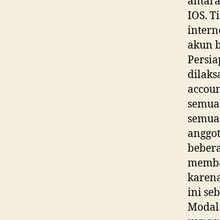
antar
IOS. T
intern
akun b
Persia
dilaks
accou
semuan
semua 
anggot
bebera
memba
karen
ini se
Modal 