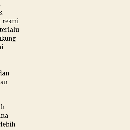
i
k
a resmi
terlalu
ukung
ni
dan
kan
ah
ana
rlebih