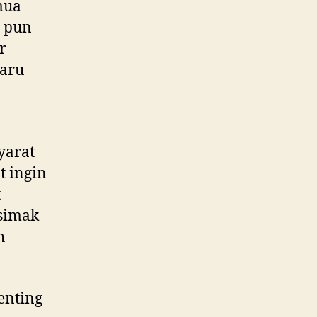
mua
a pun
r
baru
yarat
t ingin
t
 simak
h
enting