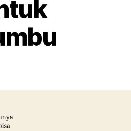
ntuk
Bumbu
tunya
bisa