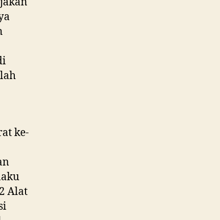
rjakan
ya
n
di
lah
at ke-
an
laku
2 Alat
si