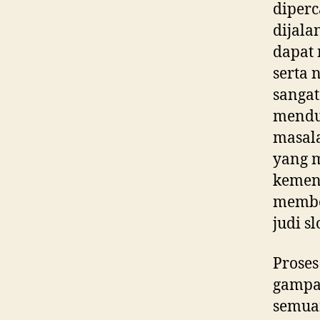
diperc
dijala
dapat
serta 
sangat
menduk
masala
yang 
kemen
membe
judi s
Proses
gampan
semua