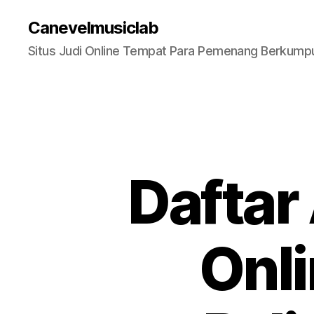
Canevelmusiclab
Situs Judi Online Tempat Para Pemenang Berkumpu
Daftar
Onli