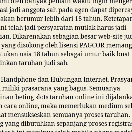
ami oleh banyak pemain waktu ingin menge
rasi jadi anggota sah pada agen dapat diperca
kan berumur lebih dari 18 tahun. Ketetapa
ni telah jadi persyaratan mutlak harus jadi
ian. Dikarenakan sebagian besar web-site ju
 yang disokong oleh lisensi PAGCOR memang
ukan usia 18 tahun sebagai umur baik buat
nkan taruhan judi sah.
 Handphone dan Hubungan Internet. Prasyar
h miliki prasarana yang bagus. Semuanya
nan beting slots taruhan online ini dijalank
n cara online, maka memerlukan medium se
uat mensukseskan semuanya proses taruhan. 
g yang dibutuhkan sepanjang proses registra