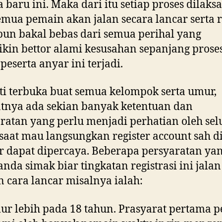
a baru ini. Maka dari itu setiap proses dilak
emua pemain akan jalan secara lancar serta 
un bakal bebas dari semua perihal yang
in bettor alami kesusahan sepanjang prose
 peserta anyar ini terjadi.
i terbuka buat semua kelompok serta umur,
tnya ada sekian banyak ketentuan dan
ratan yang perlu menjadi perhatian oleh se
saat mau langsungkan register account sah d
 dapat dipercaya. Beberapa persyaratan ya
anda simak biar tingkatan registrasi ini jalan
 cara lancar misalnya ialah:
r lebih pada 18 tahun. Prasyarat pertama p