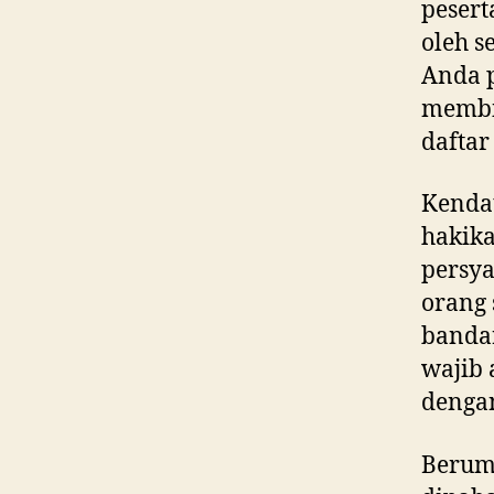
pesert
oleh s
Anda p
membik
daftar
Kendat
hakika
persya
orang 
bandar
wajib 
dengan
Berumu